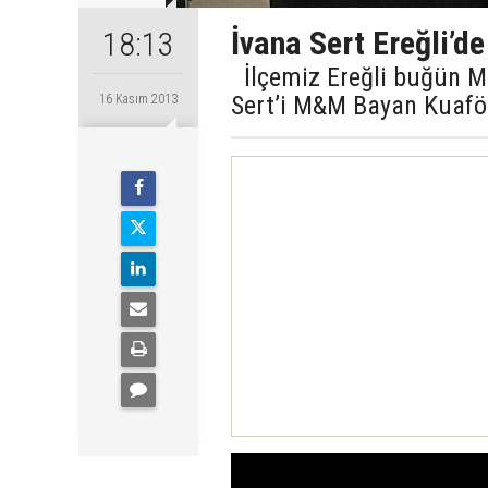
İvana Sert Ereğli’de
18:13
İlçemiz Ereğli buğün Ma
Sert’i M&M Bayan Kuaför 
16 Kasım 2013