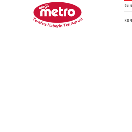
Günü
KON