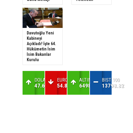
Davutoğlu Yeni
Kabineyi
Açıkladı! İşte 64.
Hükümetin İsim
İsim Bakanlar
Kurulu
DOLAR
EURO
ALTIN
BIST 100
47.64
54.83
6498.47
13798.82