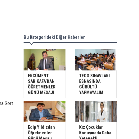
Bu Kategorideki Diğer Haberler
ERCÜMENT
TEOG SINAVLARI
SARIKAFA’DAN
ESNASINDA
ÖĞRETMENLER
GÜRÜLTÜ
GÜNÜ MESAJI
YAPMAYALIM
na Sert
Edip Yıldızdan
Kız Çocuklar
Öğretmenler
Konuşmada Daha
Günü Mesajı
Yetenekli