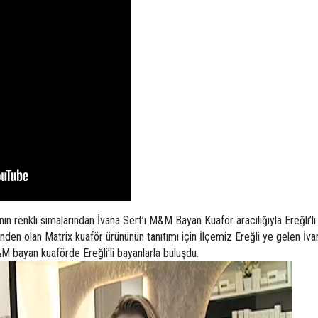
n renkli simalarından İvana Sert’i M&M Bayan Kuaför aracılığıyla Ereğli’li
nden olan Matrix kuaför ürününün tanıtımı için İlçemiz Ereğli ye gelen İva
bayan kuaförde Ereğli’li bayanlarla buluşdu.