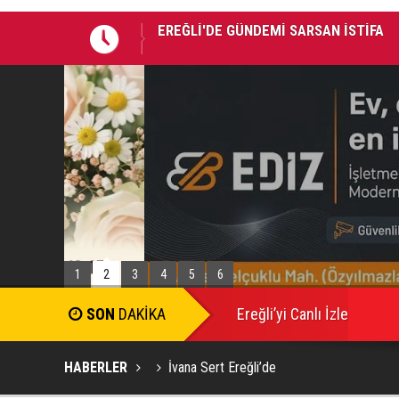
Takla atan otomobildeki Bedirhan öldü, 
1
2
3
4
5
6
SON
DAKİKA
Ereğli’yi Canlı İzle
HABERLER
İvana Sert Ereğli’de