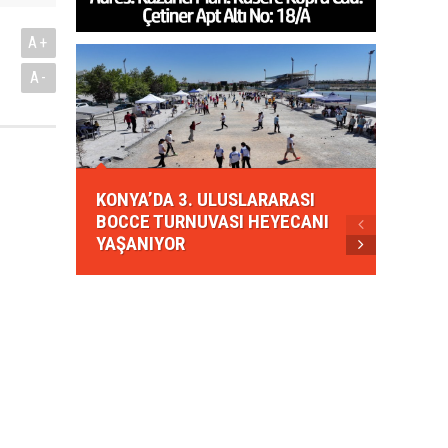
A+
A-
KONYA
KONYA’DA 3. ULUSLARARASI
EZBER
BOCCE TURNUVASI HEYECANI
GELEN
YAŞANIYOR
AHUD