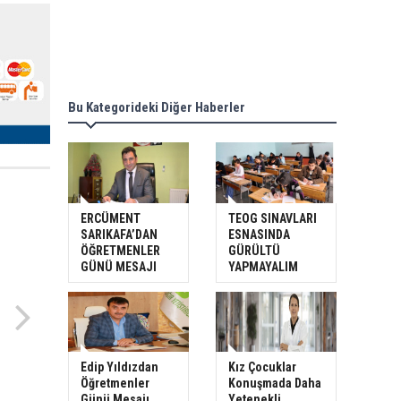
Bu Kategorideki Diğer Haberler
ERCÜMENT
TEOG SINAVLARI
SARIKAFA’DAN
ESNASINDA
ÖĞRETMENLER
GÜRÜLTÜ
GÜNÜ MESAJI
YAPMAYALIM
Edip Yıldızdan
Kız Çocuklar
Öğretmenler
Konuşmada Daha
Günü Mesajı
Yetenekli