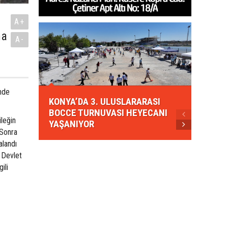
A+
na
A-
KONYA
inde
KONYA’DA 3. ULUSLARARASI
EZBER
BOCCE TURNUVASI HEYECANI
GELEN
leğin
YAŞANIYOR
AHUD
 Sonra
alandı
i Devlet
ili