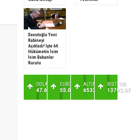
Davutoğlu Yeni
Kabineyi
Açıkladı! İşte 64.
Hükümetin İsim
İsim Bakanlar
Kurulu
DOLAR
EURO
ALTIN
BIST 100
47.6
55.06
6532.3
13793.67