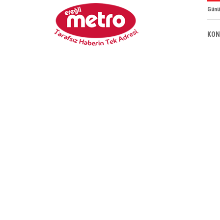
Günü
KON