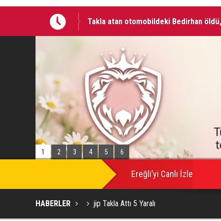
Takla atan otomobildeki Bedirhan öldü, 
Otomobilde silahla başlarından vurulan 
1
2
3
4
5
6
Ereğli’yi Canlı İzle
HABERLER
jip Takla Attı 5 Yaralı