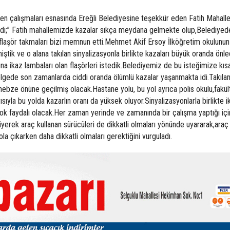
en çalışmaları esnasında Ereğli Belediyesine teşekkür eden Fatih Mahalle
irdi;” Fatih mahallemizde kazalar sıkça meydana gelmekte olup,Belediyed
p,flaşör takmaları bizi memnun etti.Mehmet Akif Ersoy İlköğretim okulunun
tik ve o alana takılan sinyalizasyonla birlikte kazaları büyük oranda önle
ına ikaz lambaları olan flaşörleri istedik.Belediyemiz de bu isteğimize kı
bölgede son zamanlarda ciddi oranda ölümlü kazalar yaşanmakta idi.Takıla
r nebze önüne geçilmiş olacak.Hastane yolu, bu yol ayrıca polis okulu,fakül
sıyla bu yolda kazarlın oranı da yüksek oluyor.Sinyalizasyonlarla birlikte 
ok faydalı olacak.Her zaman yerinde ve zamanında bir çalışma yaptığı içi
erek araç kullanan sürücüleri de dikkatli olmaları yönünde uyararak,araç
yola çıkarken daha dikkatli olmaları gerektiğini vurguladı.