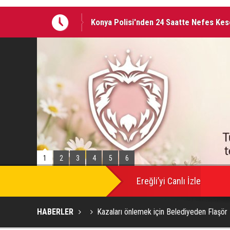
Konya Polisi'nden 24 Saatte Nefes Ke
AVRUPA BİSİKLET BAŞKENTİ KONYA'DA
1
2
3
4
5
6
Ereğli’yi Canlı İzle
HABERLER
Kazaları önlemek için Belediyeden Flaşör