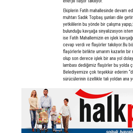
enerjili flaşör takılıyor.
Ekiplerin Fatih mahallesinde devam ed
muhtarı Sadık Topbaş şunları dile get
yetkililerin bu yönde bir çalışma yapı
bulunduğu kavşağa sinyalizasyon istemiş
ise Fatih Mahallemizin en işlek kavşağ
cevap verdi ve flaşörler takılıyor.Bu 
flaşörlerle birlikte umarım kazarlın bi
olup son derece işlek bir ana yol dolayı
lambası dediğimiz flaşörler bu yolda ç
Belediyemize çok teşekkür ederim “diy
sürücülerinin özellikle tali yoldan ana 