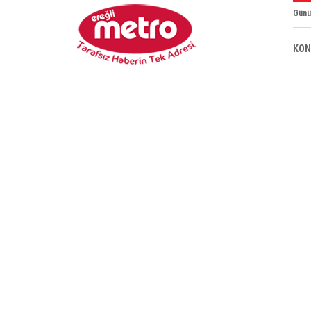
Günü
KON