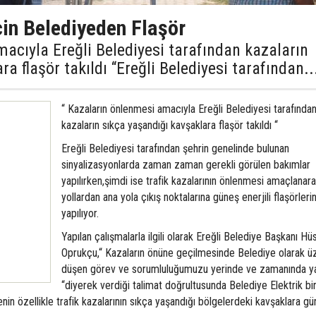
çin Belediyeden Flaşör
acıyla Ereğli Belediyesi tarafından kazaların
a flaşör takıldı “Ereğli Belediyesi tarafından..
“ Kazaların önlenmesi amacıyla Ereğli Belediyesi tarafında
kazaların sıkça yaşandığı kavşaklara flaşör takıldı “
Ereğli Belediyesi tarafından şehrin genelinde bulunan
sinyalizasyonlarda zaman zaman gerekli görülen bakımlar
yapılırken,şimdi ise trafik kazalarının önlenmesi amaçlanarak
yollardan ana yola çıkış noktalarına güneş enerjili flaşörleri
yapılıyor.
Yapılan çalışmalarla ilgili olarak Ereğli Belediye Başkanı Hü
Oprukçu,“ Kazaların önüne geçilmesinde Belediye olarak ü
düşen görev ve sorumluluğumuzu yerinde ve zamanında y
“diyerek verdiği talimat doğrultusunda Belediye Elektrik bi
lçenin özellikle trafik kazalarının sıkça yaşandığı bölgelerdeki kavşaklara g