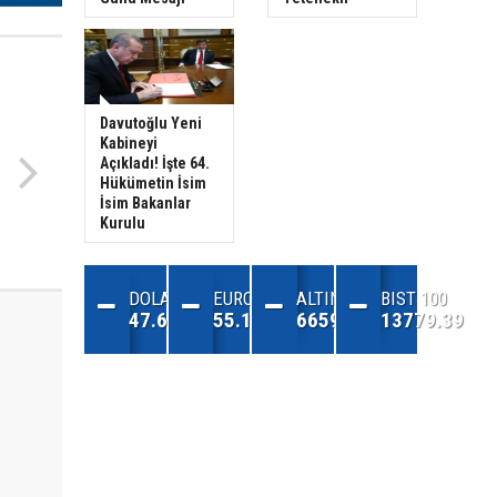
Davutoğlu Yeni
Kabineyi
Açıkladı! İşte 64.
Hükümetin İsim
İsim Bakanlar
Kurulu
DOLAR
EURO
ALTIN
BIST 100
47.68
55.13
6659.74
13779.39