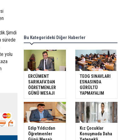
si
en
dik.Şimdi
Bu Kategorideki Diğer Haberler
sa sürede
n
te yolu
ikaza
n
ERCÜMENT
TEOG SINAVLARI
SARIKAFA’DAN
ESNASINDA
ÖĞRETMENLER
GÜRÜLTÜ
GÜNÜ MESAJI
YAPMAYALIM
Edip Yıldızdan
Kız Çocuklar
Öğretmenler
Konuşmada Daha
Günü Mesajı
Yetenekli