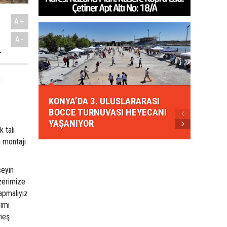
A+
A-
.
n
KONYA
KONYA’DA 3. ULUSLARARASI
EZBER
BOCCE TURNUVASI HEYECANI
GELEN
YAŞANIYOR
AHUD
 tali
n montajı
seyin
zerimize
apmalıyız
rimi
üneş