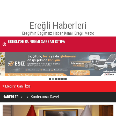
Ereğli Haberleri
Ereğli'nin Bağımsız Haber Kanalı Ereğli Metro
EREĞLİ'DE GÜNDEMİ SARSAN İSTİFA
Takla atan otomobildeki Bedirhan öldü, 3 kişi yaralandı
1
2
3
4
5
6
Ereğli’yi Canlı İzle
Konferansa Davet
HABERLER