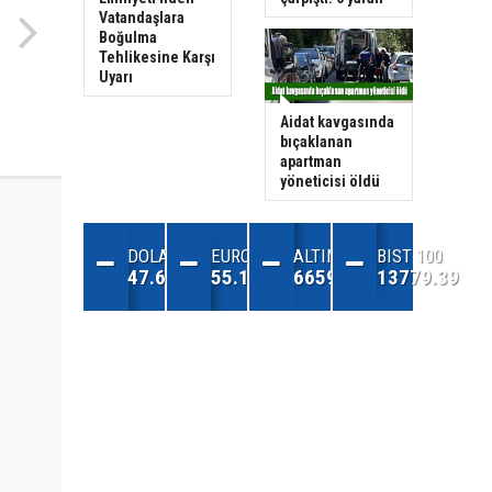
Vatandaşlara
Boğulma
Tehlikesine Karşı
Uyarı
Aidat kavgasında
bıçaklanan
apartman
yöneticisi öldü
DOLAR
EURO
ALTIN
BIST 100
47.68
55.13
6659.71
13779.39