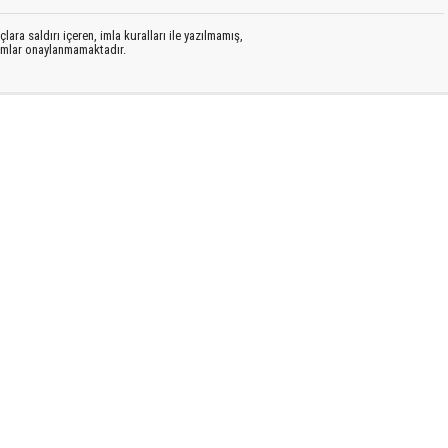
lara saldırı içeren, imla kuralları ile yazılmamış,
rumlar onaylanmamaktadır.