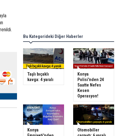
ayla
ın
enildi.
Bu Kategorideki Diğer Haberler
Taşlı bıçaklı
Konya
kavga: 4 yaralı
Polisi'nden 24
Saatte Nefes
Kesen
Operasyon!
Konya
Otomobiller
Emniyeti'nden
çarpıştı: 6 yaralı