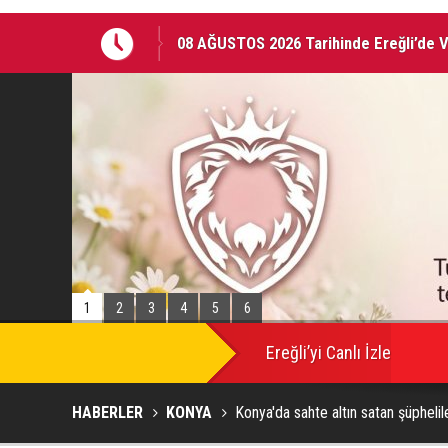
08 AĞUSTOS 2026 Tarihinde Ereğli’de 
Ereğli Kaymakam Genel, Genç Voleybolc
1
2
3
4
5
6
Ereğli’yi Canlı İzle
HABERLER
KONYA
Konya'da sahte altın satan şüphelil