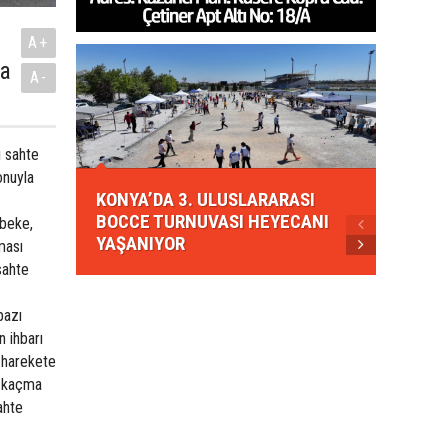
A+
la
A-
ı sahte
KONYA
onuyla
KONYA’DA 3. ULUSLARARASI
EZBER
BOCCE TURNUVASI HEYECANI
GELEN
ebeke,
YAŞANIYOR
AHUD
ması
sahte
bazı
n ihbarı
e harekete
n kaçma
ahte