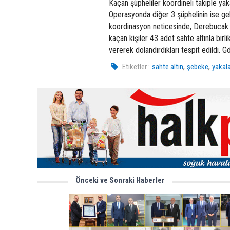
Kaçan şüpheliler koordineli takiple yak
Operasyonda diğer 3 şüphelinin ise geldi
koordinasyon neticesinde, Derebucak İl
kaçan kişiler 43 adet sahte altınla birl
vererek dolandırdıkları tespit edildi. G
,
,
Etiketler :
sahte altın
şebeke
yakal
Önceki ve Sonraki Haberler