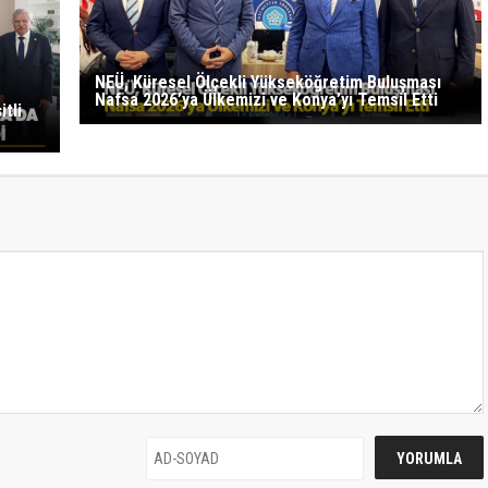
NEÜ, Küresel Ölçekli Yükseköğretim Buluşması
Nafsa 2026’ya Ülkemizi ve Konya’yı Temsil Etti
tli