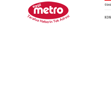
Günü
KON