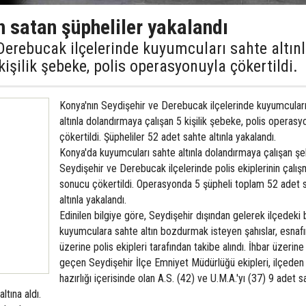
n satan şüpheliler yakalandı
Derebucak ilçelerinde kuyumcuları sahte altın
işilik şebeke, polis operasyonuyla çökertildi.
Konya'nın Seydişehir ve Derebucak ilçelerinde kuyumcular
altınla dolandırmaya çalışan 5 kişilik şebeke, polis operasy
çökertildi. Şüpheliler 52 adet sahte altınla yakalandı.
Konya'da kuyumcuları sahte altınla dolandırmaya çalışan ş
Seydişehir ve Derebucak ilçelerinde polis ekiplerinin çalış
sonucu çökertildi. Operasyonda 5 şüpheli toplam 52 adet 
altınla yakalandı.
Edinilen bilgiye göre, Seydişehir dışından gelerek ilçedeki 
kuyumculara sahte altın bozdurmak isteyen şahıslar, esnafı
üzerine polis ekipleri tarafından takibe alındı. İhbar üzerin
geçen Seydişehir İlçe Emniyet Müdürlüğü ekipleri, ilçede
hazırlığı içerisinde olan A.S. (42) ve U.M.A.'yı (37) 9 adet s
ltına aldı.