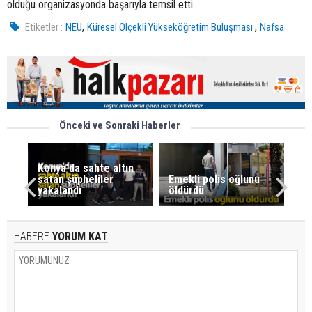
olduğu organizasyonda başarıyla temsil etti.
,
,
Etiketler :
NEÜ
Küresel Ölçekli Yükseköğretim Buluşması
Nafsa
Önceki ve Sonraki Haberler
Konya'da sahte altın
satan şüpheliler
Emekli polis oğlunu
yakalandı
öldürdü
HABERE
YORUM KAT