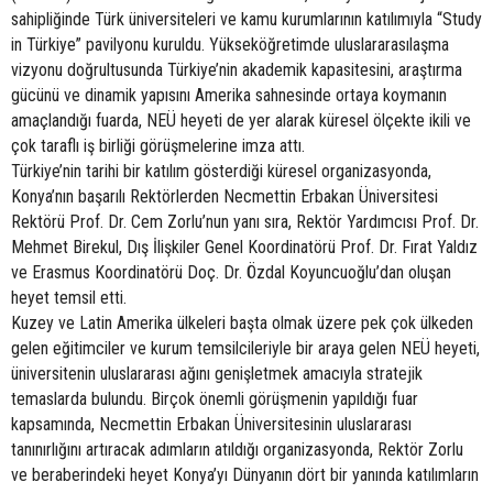
sahipliğinde Türk üniversiteleri ve kamu kurumlarının katılımıyla “Study
in Türkiye” pavilyonu kuruldu. Yükseköğretimde uluslararasılaşma
vizyonu doğrultusunda Türkiye’nin akademik kapasitesini, araştırma
gücünü ve dinamik yapısını Amerika sahnesinde ortaya koymanın
amaçlandığı fuarda, NEÜ heyeti de yer alarak küresel ölçekte ikili ve
çok taraflı iş birliği görüşmelerine imza attı.
Türkiye’nin tarihi bir katılım gösterdiği küresel organizasyonda,
Konya’nın başarılı Rektörlerden Necmettin Erbakan Üniversitesi
Rektörü Prof. Dr. Cem Zorlu’nun yanı sıra, Rektör Yardımcısı Prof. Dr.
Mehmet Birekul, Dış İlişkiler Genel Koordinatörü Prof. Dr. Fırat Yaldız
ve Erasmus Koordinatörü Doç. Dr. Özdal Koyuncuoğlu’dan oluşan
heyet temsil etti.
Kuzey ve Latin Amerika ülkeleri başta olmak üzere pek çok ülkeden
gelen eğitimciler ve kurum temsilcileriyle bir araya gelen NEÜ heyeti,
üniversitenin uluslararası ağını genişletmek amacıyla stratejik
temaslarda bulundu. Birçok önemli görüşmenin yapıldığı fuar
kapsamında, Necmettin Erbakan Üniversitesinin uluslararası
tanınırlığını artıracak adımların atıldığı organizasyonda, Rektör Zorlu
ve beraberindeki heyet Konya’yı Dünyanın dört bir yanında katılımların