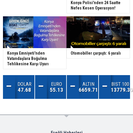
Konya Polisi'nden 24 Saatte
Nefes Kesen Operasyon!
Konya Emniyeti'nden
Otomobiller çarpıştı: 6 yaralı
Vatandaşlara Boğulma
Tehlikesine Karşı Uyarı
DOLAR
EURO
ALTIN
BIST 100
47.68
55.13
6659.71
13779.39
Ereğli Haberleri