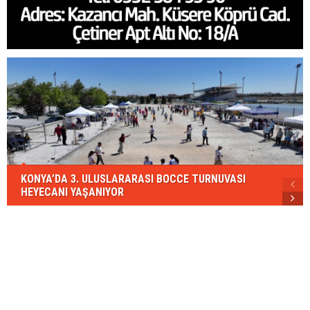
KONYA’DA 3. ULUSLARARASI BOCCE TURNUVASI
HEYECANI YAŞANIYOR