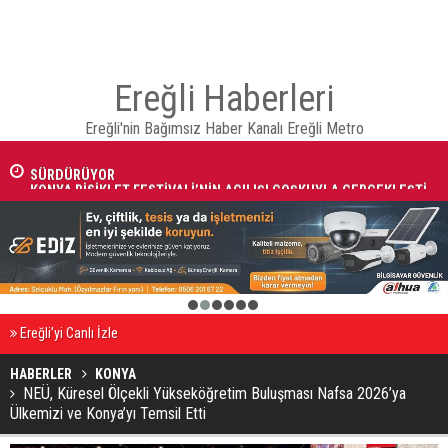
Ereğli Haberleri
KONYA BÜYÜKŞEHİR ZABITASI TOPLU TAŞIMA DENETİMLERİNİ
Ereğli'nin Bağımsız Haber Kanalı Ereğli Metro
SÜRDÜRÜYOR
KONYA BİSİKLET FESTİVALİ’NİN AÇILIŞI COŞKUYLA GERÇEKLEŞTİ
1
2
3
4
5
6
Ereğli’yi Canlı İzle
HABERLER
KONYA
NEÜ, Küresel Ölçekli Yükseköğretim Buluşması Nafsa 2026’ya
Ülkemizi ve Konya’yı Temsil Etti