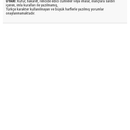
UYARI:
Küfür, hakaret, rencide edici cümleler veya imalar, inançlara saldırı
içeren, imla kuralları ile yazılmamış,
Türkçe karakter kullanılmayan ve büyük harflerle yazılmış yorumlar
onaylanmamaktadır.