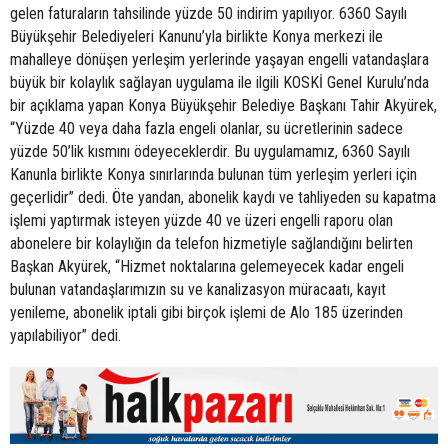
gelen faturaların tahsilinde yüzde 50 indirim yapılıyor. 6360 Sayılı
Büyükşehir Belediyeleri Kanunu’yla birlikte Konya merkezi ile
mahalleye dönüşen yerleşim yerlerinde yaşayan engelli vatandaşlara
büyük bir kolaylık sağlayan uygulama ile ilgili KOSKİ Genel Kurulu’nda
bir açıklama yapan Konya Büyükşehir Belediye Başkanı Tahir Akyürek,
“Yüzde 40 veya daha fazla engeli olanlar, su ücretlerinin sadece
yüzde 50’lik kısmını ödeyeceklerdir. Bu uygulamamız, 6360 Sayılı
Kanunla birlikte Konya sınırlarında bulunan tüm yerleşim yerleri için
geçerlidir” dedi. Öte yandan, abonelik kaydı ve tahliyeden su kapatma
işlemi yaptırmak isteyen yüzde 40 ve üzeri engelli raporu olan
abonelere bir kolaylığın da telefon hizmetiyle sağlandığını belirten
Başkan Akyürek, “Hizmet noktalarına gelemeyecek kadar engeli
bulunan vatandaşlarımızın su ve kanalizasyon müracaatı, kayıt
yenileme, abonelik iptali gibi birçok işlemi de Alo 185 üzerinden
yapılabiliyor” dedi.