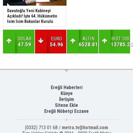
Davutoğlu Yeni Kabineyi
Açıkladı! İşte 64. Hükümetin
İsim İsim Bakanlar Kurulu
DOLAR
EURO
ALTIN
BIST 100
47.59
54.96
6528.81
13785.25
Ereğli Haberleri
Künye
İletişim
Sitene Ekle
Ereğli Nöbetçi Eczane
(0332) 713 01 68 /
metro.tv@hotmail.com