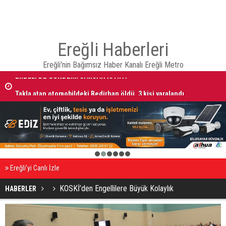
Ereğli Haberleri
Ereğli'nin Bağımsız Haber Kanalı Ereğli Metro
EREĞLİ'DE GÜNDEMİ SARSAN İSTİFA
Takla atan otomobildeki Bedirhan öldü, 3 kişi yaralandı
1
2
3
4
5
6
Ereğli’yi Canlı İzle
KOSKİ’den Engellilere Büyük Kolaylık
HABERLER