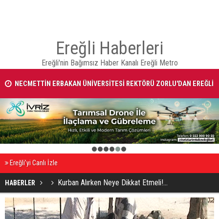
Ereğli Haberleri
Ereğli'nin Bağımsız Haber Kanalı Ereğli Metro
NECMETTİN ERBAKAN ÜNİVERSİTESİ REKTÖRÜ ZORLU'DAN EREĞLİ
KAYMAKAMI FATİH GENEL'E HAYIRLI OLSUN ZİYARETİ
1
2
3
4
5
6
Ereğli’yi Canlı İzle
Kurban Alırken Neye Dikkat Etmeli!...
HABERLER