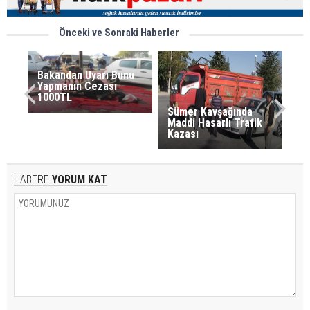
Önceki ve Sonraki Haberler
Bakandan Uyarı Bunu
Yapmanın Cezası
1000TL
Sümer Kavşağında
Maddi Hasarlı Trafik
Kazası
HABERE
YORUM KAT