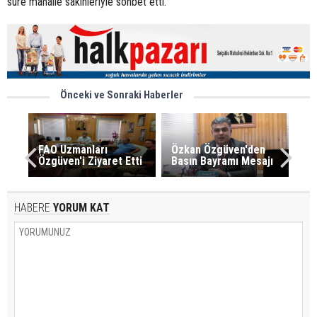
süre mahalle sakinleriyle sohbet etti.
Önceki ve Sonraki Haberler
FAO Uzmanları
Özkan Özgüven'den
Özgüven'i Ziyaret Etti
Basın Bayramı Mesajı
HABERE
YORUM KAT