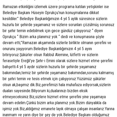
Ramazan etkinliğini izlemek üzere programa katılan yetişkinler ise
Belediye Başkanı Hüseyin Oprukçu’nun konuşmalarına dikkat
kesildiler.” Belediye Başkanlığımızın 4 yıl 5 aylık süresince sizlerin
huzurlu bir şehirde yaşamanız ve sizlere sorunları çözülmüş sorunsuz
bir şehir temin edebilmek için gece gündüz çalışıyoruz “ diyen
Oprukçu “ Bizim arka planımız yok “ dedi ve konuşmasına şöyle
devam etti;”Ramazan akşamında sizlerle birlikte olmanın şerefini ve
onurunu yaşıyorum.Belediye Başkanlığımızın 4 yıl 5 ayını
bitiriyoruz.Şükürler olsun Rabbül Alemine, lütfetti ve sizlerin
ferasetiyle Ereğli’ye Şehr-i Emini olarak sizlere hizmet etme şerefini
bahşetti.4 yıl 5 aydır sizlerin huzurlu bir şehirde yaşamanız
bakımından,temiz bir şehirde yaşamanız bakımından,sorunu kalmamış
bir şehri temin ve tesis etmek için çalışıyoruz.Yüzümüz şükürler
olsun ak,başımız dik.Biz,şerefimizi hala muhafaza ediyorsak,sizlerin
duaları sayesinde.Biliyorum ki,dualarınızı bizden eksik
etmeyeceksiniz.Biz,sizlere hizmet etme şerefini yine yaşamaya
devam edelim.Çünkü bizim arka planımız yok.Bizim dünyalıkla da
işimiz yok.Biz,aldığımız emanete layık olmaya çalışan insanlarız.Yarına
inanmam ve yarın diye bir şey de yok.Belediye Başkanı olduğumuz