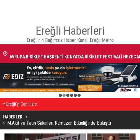
Ereğli Haberleri
Ereğli'nin Bağımsız Haber Kanalı Ereğli Metro
AVRUPA BİSİKLET BAŞKENTİ KONYA'DA BİSİKLET FESTİVALİ HEYECA
BAŞLADI
1
2
3
4
5
6
Ereğli’yi Canlı İzle
HABERLER
M.Akif ve Fatih Sakinleri Ramazan Etkinliğinde Buluştu