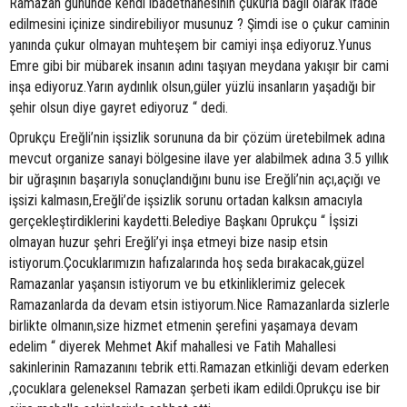
Ramazan gününde kendi ibadethanesinin çukurla bağlı olarak ifade
edilmesini içinize sindirebiliyor musunuz ? Şimdi ise o çukur caminin
yanında çukur olmayan muhteşem bir camiyi inşa ediyoruz.Yunus
Emre gibi bir mübarek insanın adını taşıyan meydana yakışır bir cami
inşa ediyoruz.Yarın aydınlık olsun,güler yüzlü insanların yaşadığı bir
şehir olsun diye gayret ediyoruz “ dedi.
Oprukçu Ereğli’nin işsizlik sorununa da bir çözüm üretebilmek adına
mevcut organize sanayi bölgesine ilave yer alabilmek adına 3.5 yıllık
bir uğraşının başarıyla sonuçlandığını bunu ise Ereğli’nin açı,açığı ve
işsizi kalmasın,Ereğli’de işsizlik sorunu ortadan kalksın amacıyla
gerçekleştirdiklerini kaydetti.Belediye Başkanı Oprukçu “ İşsizi
olmayan huzur şehri Ereğli’yi inşa etmeyi bize nasip etsin
istiyorum.Çocuklarımızın hafızalarında hoş seda bırakacak,güzel
Ramazanlar yaşansın istiyorum ve bu etkinliklerimiz gelecek
Ramazanlarda da devam etsin istiyorum.Nice Ramazanlarda sizlerle
birlikte olmanın,size hizmet etmenin şerefini yaşamaya devam
edelim “ diyerek Mehmet Akif mahallesi ve Fatih Mahallesi
sakinlerinin Ramazanını tebrik etti.Ramazan etkinliği devam ederken
,çocuklara geleneksel Ramazan şerbeti ikam edildi.Oprukçu ise bir