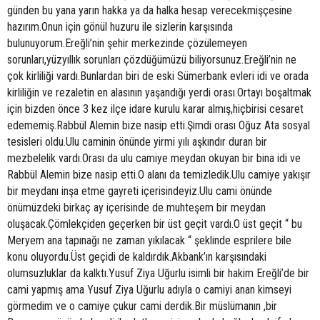
günden bu yana yarın hakka ya da halka hesap verecekmişçesine
hazırım.Onun için gönül huzuru ile sizlerin karşısında
bulunuyorum.Ereğli’nin şehir merkezinde çözülemeyen
sorunları,yüzyıllık sorunları çözdüğümüzü biliyorsunuz.Ereğli’nin ne
çok kirliliği vardı.Bunlardan biri de eski Sümerbank evleri idi ve orada
kirliliğin ve rezaletin en alasının yaşandığı yerdi orası.Ortayı boşaltmak
için bizden önce 3 kez ilçe idare kurulu karar almış,hiçbirisi cesaret
edememiş.Rabbül Alemin bize nasip etti.Şimdi orası Oğuz Ata sosyal
tesisleri oldu.Ulu caminin önünde yirmi yılı aşkındır duran bir
mezbelelik vardı.Orası da ulu camiye meydan okuyan bir bina idi ve
Rabbül Alemin bize nasip etti.O alanı da temizledik.Ulu camiye yakışır
bir meydanı inşa etme gayreti içerisindeyiz.Ulu cami önünde
önümüzdeki birkaç ay içerisinde de muhteşem bir meydan
oluşacak.Çömlekçiden geçerken bir üst geçit vardı.O üst geçit “ bu
Meryem ana tapınağı ne zaman yıkılacak “ şeklinde esprilere bile
konu oluyordu.Üst geçidi de kaldırdık.Akbank’ın karşısındaki
olumsuzluklar da kalktı.Yusuf Ziya Uğurlu isimli bir hakim Ereğli’de bir
cami yapmış ama Yusuf Ziya Uğurlu adıyla o camiyi anan kimseyi
görmedim ve o camiye çukur cami derdik.Bir müslümanın ,bir