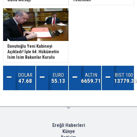
Davutoğlu Yeni Kabineyi
Açıkladı! İşte 64. Hükümetin
İsim İsim Bakanlar Kurulu
DOLAR
EURO
ALTIN
BIST 100
47.68
55.13
6659.71
13779.39
Ereğli Haberleri
Künye