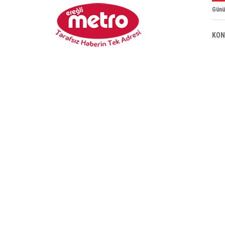
Günü
KON