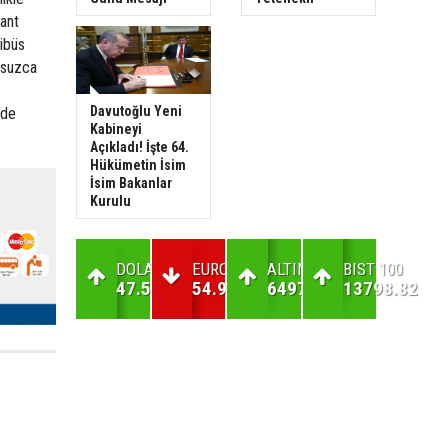
rant
ibüs
kusuzca
Davutoğlu Yeni
nde
Kabineyi
Açıkladı! İşte 64.
Hükümetin İsim
İsim Bakanlar
Kurulu
DOLAR
EURO
ALTIN
BIST 100
47.59
54.95
6497.78
13798.82