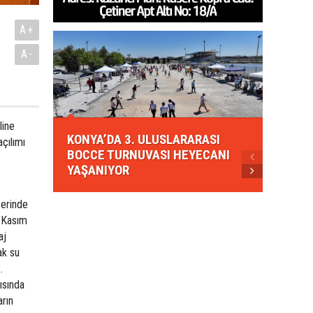
A+
A-
KONYA
line
KONYA’DA 3. ULUSLARARASI
EZBER
çılımı
BOCCE TURNUVASI HEYECANI
GELEN
YAŞANIYOR
AHUD
zerinde
i Kasım
aj
ak su
.
ısında
arın