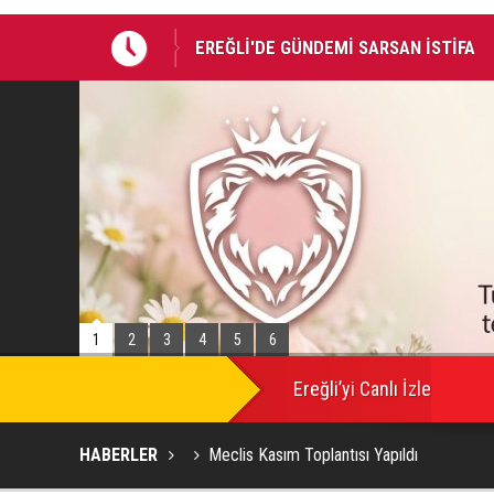
Takla atan otomobildeki Bedirhan öldü, 
1
2
3
4
5
6
SON
DAKİKA
Ereğli’yi Canlı İzle
HABERLER
Meclis Kasım Toplantısı Yapıldı