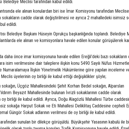
 Belediye Meclisi tarafından kabul edildi.
antısında ele alınan konulardan biri ise İmar Komisyonu tarafından Meclis
 sokakların cadde olarak değiştirilmesi ve ayrıca 2 mahalledeki isimsiz s
bul edildi.
ntısı Belediye Başkanı Hüseyin Oprukçu başkanlığında toplandı. Belediye M
lantılarda ele alınan ve komisyonlara havale edilen konular görüşülerek ka
nda daha önce imar komisyonuna havale edilen Ereğli’deki bazı sokakların
ara isim verilmesine dair taleplere ilişkin konu 5490 Sayılı Nüfus Hizmetle
 ve Numaralamaya İlişkin Yönetmelik Hükümlerine göre yapılan inceleme v
lis üyelerinin oy birliği ile kabul ettiği değişiklikler şöyle;
 sokağın, Üçgöz Mahallesindeki Şehit Korhan Bedel sokağın, Alparslan
ıldırım Beyazıt Mahallesinde bulunan İvrizli sokaklarının cadde olarak
n oy birliği ile kabul edildi. Ayrıca, Doğu Alagözlü Mahallesi Türbe cadde
msiz sokağa Harput Sokak ve Eti Mahallesi Deliklitaş Caddesine cepheli 
mal Güngör Sokak adlarının verilmesi de oy birliği ile kabul edildi.
arafından sunulan bir dilekçe görüşüldü. Büyükşehir Yasasının kabulü ile bi
nelik olarak toplu taşıma konuları Trafik Komisyonuna havale edildi. Özell