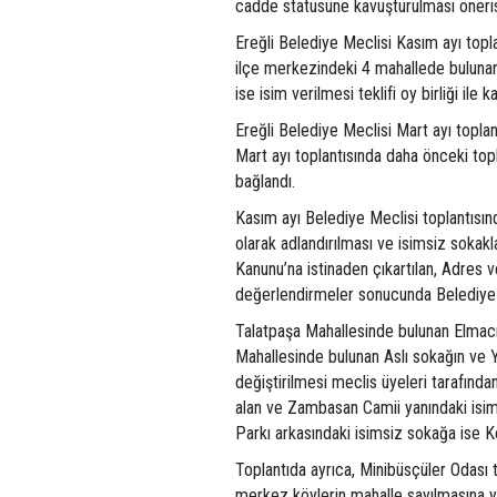
cadde statüsüne kavuşturulması önerisi
Ereğli Belediye Meclisi Kasım ayı topl
ilçe merkezindeki 4 mahallede bulunan
ise isim verilmesi teklifi oy birliği ile ka
Ereğli Belediye Meclisi Mart ayı topla
Mart ayı toplantısında daha önceki top
bağlandı.
Kasım ayı Belediye Meclisi toplantısı
olarak adlandırılması ve isimsiz sokakl
Kanunu’na istinaden çıkartılan, Adres
değerlendirmeler sonucunda Belediye Mec
Talatpaşa Mahallesinde bulunan Elmacı
Mahallesinde bulunan Aslı sokağın ve Y
değiştirilmesi meclis üyeleri tarafında
alan ve Zambasan Camii yanındaki isi
Parkı arkasındaki isimsiz sokağa ise Ke
Toplantıda ayrıca, Minibüsçüler Odası t
merkez köylerin mahalle sayılmasına yö