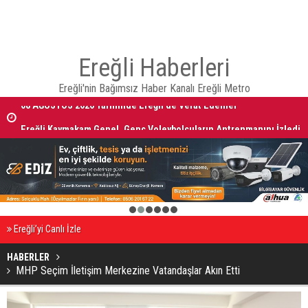
Ereğli Haberleri
Ereğli'nin Bağımsız Haber Kanalı Ereğli Metro
08 AĞUSTOS 2026 Tarihinde Ereğli’de Vefat Edenler
Ereğli Kaymakam Genel, Genç Voleybolcuların Antrenmanını İzledi
1
2
3
4
5
6
Ereğli’yi Canlı İzle
HABERLER
MHP Seçim İletişim Merkezine Vatandaşlar Akın Etti