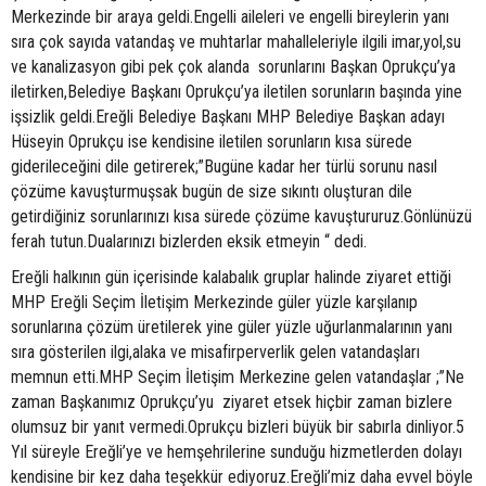
Merkezinde bir araya geldi.Engelli aileleri ve engelli bireylerin yanı
sıra çok sayıda vatandaş ve muhtarlar mahalleleriyle ilgili imar,yol,su
ve kanalizasyon gibi pek çok alanda sorunlarını Başkan Oprukçu’ya
iletirken,Belediye Başkanı Oprukçu’ya iletilen sorunların başında yine
işsizlik geldi.Ereğli Belediye Başkanı MHP Belediye Başkan adayı
Hüseyin Oprukçu ise kendisine iletilen sorunların kısa sürede
giderileceğini dile getirerek;”Bugüne kadar her türlü sorunu nasıl
çözüme kavuşturmuşsak bugün de size sıkıntı oluşturan dile
getirdiğiniz sorunlarınızı kısa sürede çözüme kavuştururuz.Gönlünüzü
ferah tutun.Dualarınızı bizlerden eksik etmeyin “ dedi.
Ereğli halkının gün içerisinde kalabalık gruplar halinde ziyaret ettiği
MHP Ereğli Seçim İletişim Merkezinde güler yüzle karşılanıp
sorunlarına çözüm üretilerek yine güler yüzle uğurlanmalarının yanı
sıra gösterilen ilgi,alaka ve misafirperverlik gelen vatandaşları
memnun etti.MHP Seçim İletişim Merkezine gelen vatandaşlar ;”Ne
zaman Başkanımız Oprukçu’yu ziyaret etsek hiçbir zaman bizlere
olumsuz bir yanıt vermedi.Oprukçu bizleri büyük bir sabırla dinliyor.5
Yıl süreyle Ereğli’ye ve hemşehrilerine sunduğu hizmetlerden dolayı
kendisine bir kez daha teşekkür ediyoruz.Ereğli’miz daha evvel böyle