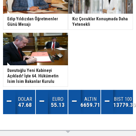
Edip Yıldızdan Öğretmenler
Kız Çocuklar Konuşmada Daha
Günü Mesajı
Yetenekli
Davutoğlu Yeni Kabineyi
Açıkladı! İşte 64. Hükümetin
İsim İsim Bakanlar Kurulu
DOLAR
EURO
ALTIN
BIST 100
47.68
55.13
6659.71
13779.39