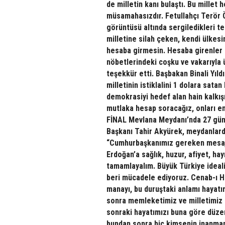
de milletin kanı bulaştı. Bu millet
müsamahasızdır. Fetullahçı Terör Ö
görüntüsü altında sergiledikleri ter
milletine silah çeken, kendi ülkes
hesaba girmesin. Hesaba girenler
nöbetlerindeki coşku ve vakarıyla ü
teşekkür etti. Başbakan Binali Yıld
milletinin istiklalini 1 dolara sata
demokrasiyi hedef alan hain kalkış
mutlaka hesap soracağız, onları 
FİNAL Mevlana Meydanı’nda 27 gündü
Başkanı Tahir Akyürek, meydanlard
“Cumhurbaşkanımız gereken mesajl
Erdoğan’a sağlık, huzur, afiyet, ha
tamamlayalım. Büyük Türkiye ideal
beri mücadele ediyoruz. Cenab-ı H
manayı, bu duruştaki anlamı hayatı
sonra memleketimiz ve milletimiz 
sonraki hayatımızı buna göre düzen
bundan sonra hiç kimsenin inanmama