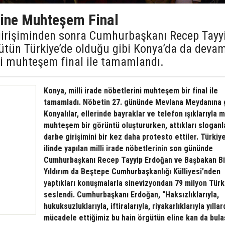
rine Muhteşem Final
irişiminden sonra Cumhurbaşkanı Recep Tayy
bütün Türkiye’de olduğu gibi Konya’da da deva
eri muhteşem final ile tamamlandı.
Konya, milli irade nöbetlerini muhteşem bir final ile
tamamladı. Nöbetin 27. gününde Mevlana Meydanına 
Konyalılar, ellerinde bayraklar ve telefon ışıklarıyla
muhteşem bir görüntü oluştururken, attıkları sloganl
darbe girişimini bir kez daha protesto ettiler. Türkiye
ilinde yapılan milli irade nöbetlerinin son gününde
Cumhurbaşkanı Recep Tayyip Erdoğan ve Başbakan Bi
Yıldırım da Beştepe Cumhurbaşkanlığı Külliyesi’nden
yaptıkları konuşmalarla sinevizyondan 79 milyon Türk
seslendi. Cumhurbaşkanı Erdoğan, “Haksızlıklarıyla,
hukuksuzluklarıyla, iftiralarıyla, riyakarlıklarıyla yıllar
mücadele ettiğimiz bu hain örgütün eline kan da bula