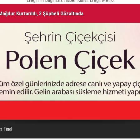
Ereğli'nin Bağımsız Haber Kanalı Ereğli Metro
Vefat Edenler
ŞA
m Final