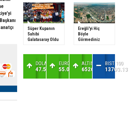
ne
iye’yi
 Başkanı
sanatçı
Süper Kupanın
Ereğli'yi Hiç
Sahibi
Böyle
Galatasaray Oldu
Görmediniz
DOLAR
EURO
ALTIN
BIST 100
47.59
55.07
6526.15
13703.13