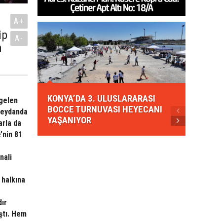
A+
ip
A-
m
KONYA
KONYA’DA 3. ULUSLARARASI
EZBER
gelen
BOCCE TURNUVASI HEYECANI
GELEN
 meydanda
YAŞANIYOR
AHUD
arla da
’nin 81
nali
 halkına
dır
ştı. Hem