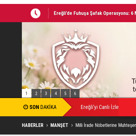
nda
05 AĞUSTOS 2026 Tarihinde Ereğli’de 
1
2
3
4
5
6
Ereğli’yi Canlı İzle
HABERLER
MANŞET
Milli İrade Nöbetlerine Muhteşe