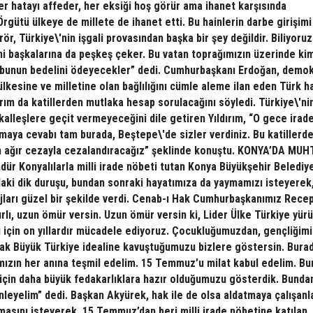
 her hatayı affeder, her eksiği hoş görür ama ihanet karşısında
rgütü ülkeye de millete de ihanet etti. Bu hainlerin darbe girişimi
ör, Türkiye\'nin işgali provasından başka bir şey değildir. Biliyoruz
ini başkalarına da peşkeş çeker. Bu vatan toprağımızın üzerinde ki
 bunun bedelini ödeyecekler” dedi. Cumhurbaşkanı Erdoğan, demok
lkesine ve milletine olan bağlılığını cümle aleme ilan eden Türk h
ırım da katillerden mutlaka hesap sorulacağını söyledi. Türkiye\'ni
n kalleşlere geçit vermeyeceğini dile getiren Yıldırım, “O gece irade
maya cevabı tam burada, Beştepe\'de sizler verdiniz. Bu katillerd
en ağır cezayla cezalandıracağız” şeklinde konuştu. KONYA’DA MU
r Konyalılarla milli irade nöbeti tutan Konya Büyükşehir Belediy
aki dik duruşu, bundan sonraki hayatımıza da yaymamızı isteyerek
arı güzel bir şekilde verdi. Cenab-ı Hak Cumhurbaşkanımız Recep
yırlı, uzun ömür versin. Uzun ömür versin ki, Lider Ülke Türkiye yür
i için on yıllardır mücadele ediyoruz. Çocukluğumuzdan, gençliğim
ak Büyük Türkiye idealine kavuştuğumuzu bizlere göstersin. Bura
mızın her anına teşmil edelim. 15 Temmuz’u milat kabul edelim. B
için daha büyük fedakarlıklara hazır olduğumuzu gösterdik. Bunda
leyelim” dedi. Başkan Akyürek, hak ile de olsa aldatmaya çalışanl
sını isteyerek, 15 Temmuz’dan beri milli irade nöbetine katılan, 