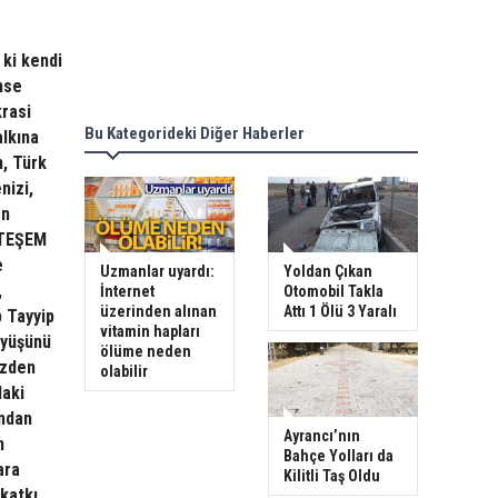
 ki kendi
mse
rasi
Bu Kategorideki Diğer Haberler
alkına
n, Türk
nizi,
en
HTEŞEM
e
Uzmanlar uyardı:
Yoldan Çıkan
,
İnternet
Otomobil Takla
üzerinden alınan
Attı 1 Ölü 3 Yaralı
 Tayyip
vitamin hapları
üyüşünü
ölüme neden
izden
olabilir
daki
undan
Ayrancı’nın
n
Bahçe Yolları da
ara
Kilitli Taş Oldu
katkı