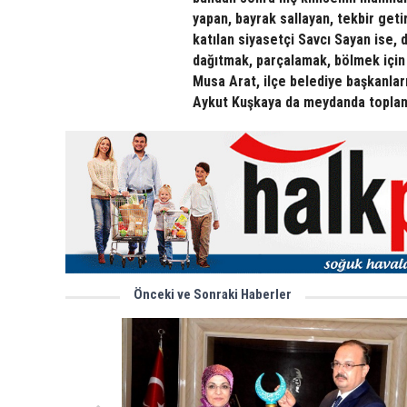
yapan, bayrak sallayan, tekbir get
katılan siyasetçi Savcı Sayan ise, d
dağıtmak, parçalamak, bölmek için bö
Musa Arat, ilçe belediye başkanları
Aykut Kuşkaya da meydanda toplana
Önceki ve Sonraki Haberler