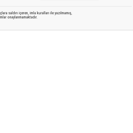
lara saldırı içeren, imla kuralları ile yazılmamış,
rumlar onaylanmamaktadır.