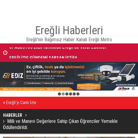
Ereğli Haberleri
Ereğli'nin Bağımsız Haber Kanalı Ereğli Metro
07 AĞUSTOS 2026 Tarihinde Ereğli’de Vefat Edenler
EREĞLİ'DE GÜNDEMİ SARSAN İSTİFA
1
2
3
4
5
6
Ereğli’yi Canlı İzle
HABERLER
Milli ve Manevi Değerlere Sahip Çıkan Öğrenciler Yemekle
Ödüllendirildi.