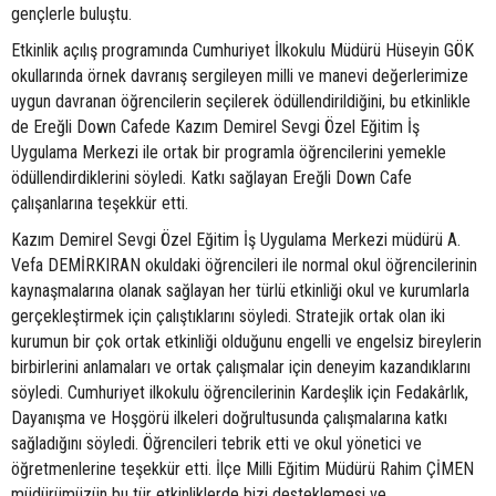
gençlerle buluştu.
Etkinlik açılış programında Cumhuriyet İlkokulu Müdürü Hüseyin GÖK
okullarında örnek davranış sergileyen milli ve manevi değerlerimize
uygun davranan öğrencilerin seçilerek ödüllendirildiğini, bu etkinlikle
de Ereğli Down Cafede Kazım Demirel Sevgi Özel Eğitim İş
Uygulama Merkezi ile ortak bir programla öğrencilerini yemekle
ödüllendirdiklerini söyledi. Katkı sağlayan Ereğli Down Cafe
çalışanlarına teşekkür etti.
Kazım Demirel Sevgi Özel Eğitim İş Uygulama Merkezi müdürü A.
Vefa DEMİRKIRAN okuldaki öğrencileri ile normal okul öğrencilerinin
kaynaşmalarına olanak sağlayan her türlü etkinliği okul ve kurumlarla
gerçekleştirmek için çalıştıklarını söyledi. Stratejik ortak olan iki
kurumun bir çok ortak etkinliği olduğunu engelli ve engelsiz bireylerin
birbirlerini anlamaları ve ortak çalışmalar için deneyim kazandıklarını
söyledi. Cumhuriyet ilkokulu öğrencilerinin Kardeşlik için Fedakârlık,
Dayanışma ve Hoşgörü ilkeleri doğrultusunda çalışmalarına katkı
sağladığını söyledi. Öğrencileri tebrik etti ve okul yönetici ve
öğretmenlerine teşekkür etti. İlçe Milli Eğitim Müdürü Rahim ÇİMEN
müdürümüzün bu tür etkinliklerde bizi desteklemesi ve