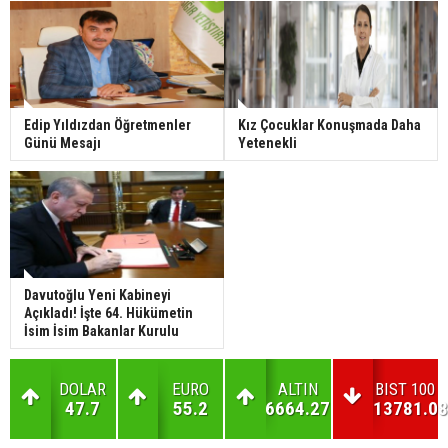
Edip Yıldızdan Öğretmenler
Kız Çocuklar Konuşmada Daha
Günü Mesajı
Yetenekli
Davutoğlu Yeni Kabineyi
Açıkladı! İşte 64. Hükümetin
İsim İsim Bakanlar Kurulu
DOLAR
EURO
ALTIN
BIST 100
47.7
55.2
6664.27
13781.08