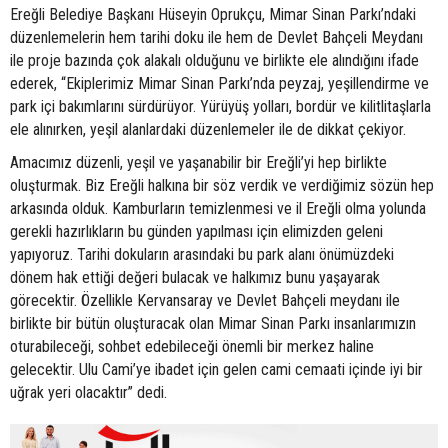
Ereğli Belediye Başkanı Hüseyin Oprukçu, Mimar Sinan Parkı’ndaki
düzenlemelerin hem tarihi doku ile hem de Devlet Bahçeli Meydanı
ile proje bazında çok alakalı olduğunu ve birlikte ele alındığını ifade
ederek, “Ekiplerimiz Mimar Sinan Parkı’nda peyzaj, yeşillendirme ve
park içi bakımlarını sürdürüyor. Yürüyüş yolları, bordür ve kilitlitaşlarla
ele alınırken, yeşil alanlardaki düzenlemeler ile de dikkat çekiyor.
Amacımız düzenli, yeşil ve yaşanabilir bir Ereğli’yi hep birlikte
oluşturmak. Biz Ereğli halkına bir söz verdik ve verdiğimiz sözün hep
arkasında olduk. Kamburların temizlenmesi ve il Ereğli olma yolunda
gerekli hazırlıkların bu günden yapılması için elimizden geleni
yapıyoruz. Tarihi dokuların arasındaki bu park alanı önümüzdeki
dönem hak ettiği değeri bulacak ve halkımız bunu yaşayarak
görecektir. Özellikle Kervansaray ve Devlet Bahçeli meydanı ile
birlikte bir bütün oluşturacak olan Mimar Sinan Parkı insanlarımızın
oturabileceği, sohbet edebileceği önemli bir merkez haline
gelecektir. Ulu Cami’ye ibadet için gelen cami cemaati içinde iyi bir
uğrak yeri olacaktır” dedi.