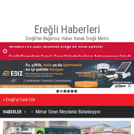
Ereğli Haberleri
Ereğli'nin Bağımsız Haber Kanalı Ereğli Metro
08 AĞUSTOS 2026 Tarihinde Ereğli’de Vefat Edenler
Ereğli Kaymakam Genel, Genç Voleybolcuların Antrenmanını İzledi
1
2
3
4
5
6
Ereğli’yi Canlı İzle
Mimar Sinan Meydanla Bütünleşiyor
HABERLER