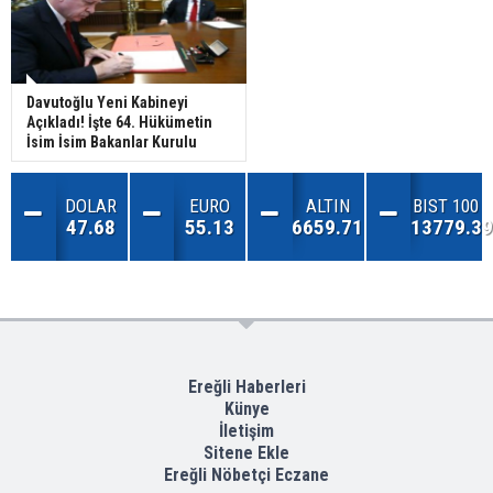
Davutoğlu Yeni Kabineyi
Açıkladı! İşte 64. Hükümetin
İsim İsim Bakanlar Kurulu
DOLAR
EURO
ALTIN
BIST 100
47.68
55.13
6659.71
13779.39
Ereğli Haberleri
Künye
İletişim
Sitene Ekle
Ereğli Nöbetçi Eczane