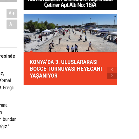
A+
A-
KONYA
resinde
KONYA’DA 3. ULUSLARARASI
EZBER
BOCCE TURNUVASI HEYECANI
GELEN
az,
YAŞANIYOR
AHUD
 Kemal
 Ereğli
yana
in
in bundan
ğiz.”