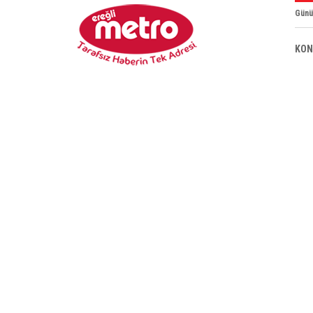
Günü
KON