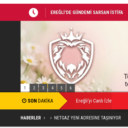
EREĞLİ'DE GÜNDEMİ SARSAN İSTİFA
Takla atan otomobildeki Bedirhan öldü, 
1
2
3
4
5
6
SON
DAKİKA
Ereğli’yi Canlı İzle
HABERLER
NETGAZ YENİ ADRESİNE TAŞINIYOR