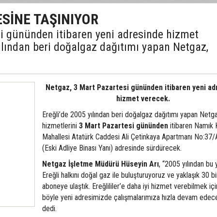
SİNE TAŞINIYOR
i gününden itibaren yeni adresinde hizmet
ılından beri doğalgaz dağıtımı yapan Netgaz,
Netgaz,
3 Mart Pazartesi gününden itibaren yeni ad
hizmet verecek.
Ereğli’de 2005 yılından beri doğalgaz dağıtımı yapan Netg
hizmetlerini
3 Mart Pazartesi gününden
itibaren Namık
Mahallesi Atatürk Caddesi Ali Çetinkaya Apartmanı No:37/A
(Eski Adliye Binası Yanı) adresinde sürdürecek.
Netgaz İşletme Müdürü Hüseyin Arı
, “2005 yılından bu 
Ereğli halkını doğal gaz ile buluşturuyoruz ve yaklaşık 30 b
aboneye ulaştık. Ereğlililer’e daha iyi hizmet verebilmek iç
böyle yeni adresimizde çalışmalarımıza hızla devam edece
dedi.