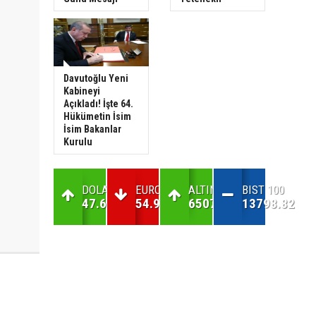
Davutoğlu Yeni
Kabineyi
Açıkladı! İşte 64.
Hükümetin İsim
İsim Bakanlar
Kurulu
DOLAR
EURO
ALTIN
BIST 100
47.67
54.99
6507.05
13798.82