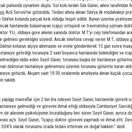
uk parkında oynarken düştü. Sol kolu kırılan Sıla Güner, ailesi tarafından
esi
Acil Servisi'ne götürüldü. Tedavi altına alınan Sıla'ya ilk müdahaleyi pra
 Sıla'nın kolunda parçalı kırık olduğu tespit edildi. Bunun üzerine pratisye
an ancak hastanede bulunmayan icapçı ortopedi ve travmatoloji uzmanı dok
oktor Y.U., iddiaya göre ailenin yanında doktor M.T.'yi cep telefonundan ara
gelmesi gerektiğini söyledi. Ancak telefona cevap veren M.T., iddiaya g
ıla'nın kolunun alçıya alınmasını ve evine gönderilerek 15 gün sonra mua
hastaneye getirdiği torunuyla 2 saat boyunca hastanede beklediğini ve ica
gelmediğini iddia eden Seyit Güner, torununu başka bir hastaneye götürme
zman doktorun hastaneye gelmemesi üzerine torununu götürme kararı aldı
staneye götürdü. Akşam saat 19.30 sıralarında ameliyata alınan küçük çoc
n takıldı.
 yapı
lan
masraflar için 2 bin lira ödeyen Seyit Güner, hastanede görevli i
astaneye gelmediği ve görevini ihmal ettiği iddiasıyla Cumhuriyet Savcılığ
e ailesinin psikolojisinin bozulduğunu ileri süren Seyit Güner, ayrıca d
sı açtı. Seyit Güner, "İçapçı doktor görevini yapmadı ve ihmal etti. Dev
SSK'lı olarak torunumu orada tedavi ettirmek en doğal hakkım." dedi.