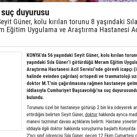
 suç duyurusu
yit Güner, kolu kırılan torunu 8 yaşındaki Sıl
m Eğitim Uygulama ve Araştırma Hastanesi Ac
KONYA'da 56 yaşındaki Seyit Güner, kolu kırılan torun
yaşındaki Sıla Güner'i götürdüğü Meram Eğitim Uygu
Araştırma Hastanesi Acil Servisi'nde görevli icapçı (i
halinde evinden çağrılan) ortopedi ve travmatoloji u
doktor M.T.'nin çağırılmasına rağmen hastaneye gelm
iddiasıyla Cumhuriyet Başsavcılığı'na suç duyurusund
bulundu.
Torununu özel bir hastaneye götürüp 2 bin lira ödeyerek a
ettirdiğini belirten Seyit Güner,
doktor
hakkında ayrıca ma
manevi tazminat davası açtıklarını belirtti. Hastane yönetim
iddiayla ilgili doktor hakkında soruşturma başlattı.Konya'da 
2'nci sınıf öğrencisi Sıla Güner, geçen 12 Ekim Cumartesi 