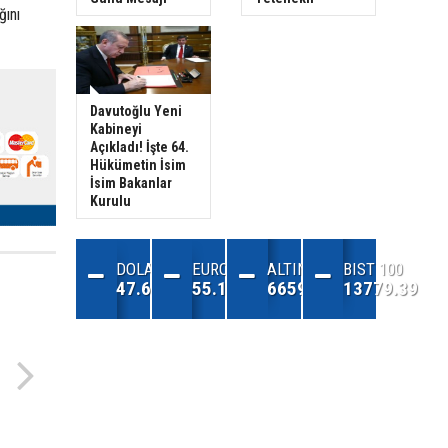
ğını
Davutoğlu Yeni
Kabineyi
Açıkladı! İşte 64.
Hükümetin İsim
İsim Bakanlar
Kurulu
DOLAR
EURO
ALTIN
BIST 100
47.68
55.13
6659.71
13779.39