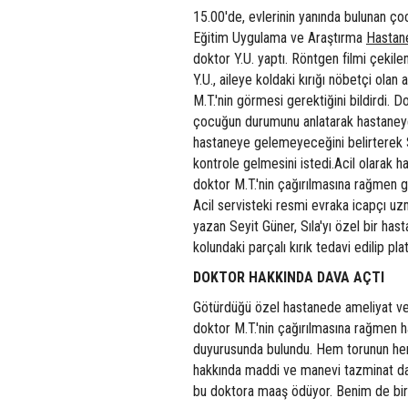
15.00'de, evlerinin yanında bulunan çoc
Eğitim Uygulama ve Araştırma
Hastan
doktor Y.U. yaptı. Röntgen filmi çekilen
Y.U., aileye koldaki kırığı nöbetçi ol
M.T.'nin görmesi gerektiğini bildirdi. D
çocuğun durumunu anlatarak hastaneye 
hastaneye gelemeyeceğini belirterek S
kontrole gelmesini istedi.Acil olarak 
doktor M.T.'nin çağırılmasına rağmen 
Acil servisteki resmi evraka icapçı u
yazan Seyit Güner, Sıla'yı özel bir ha
kolundaki parçalı kırık tedavi edilip plati
DOKTOR HAKKINDA DAVA AÇTI
Götürdüğü özel hastanede ameliyat ve
doktor M.T.'nin çağırılmasına rağmen h
duyurusunda bulundu. Hem torunun hem d
hakkında maddi ve manevi tazminat dava
bu doktora maaş ödüyor. Benim de bir 