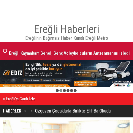
Ereğli Haberleri
Ereğli'nin Bağımsız Haber Kanalı Ereğli Metro
Ereğli Kaymakam Genel, Genç Voleybolcuların Antrenmanını İzledi
1
2
3
4
5
6
Ereğli’yi Canlı İzle
Özgüven Çocuklarla Birlikte Elif-Ba Okudu
HABERLER