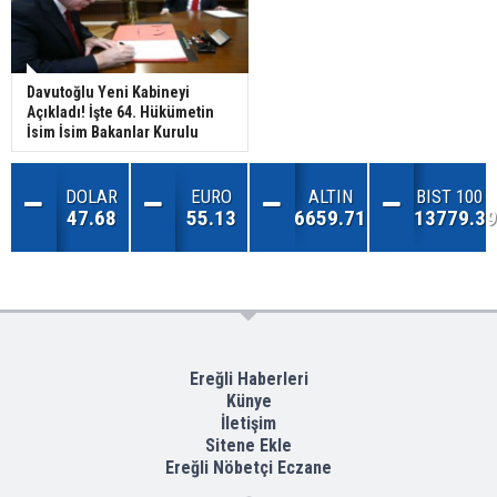
Davutoğlu Yeni Kabineyi
Açıkladı! İşte 64. Hükümetin
İsim İsim Bakanlar Kurulu
DOLAR
EURO
ALTIN
BIST 100
47.68
55.13
6659.71
13779.39
Ereğli Haberleri
Künye
İletişim
Sitene Ekle
Ereğli Nöbetçi Eczane