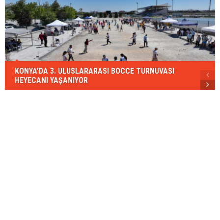
KONYA’DA 3. ULUSLARARASI BOCCE TURNUVASI
HEYECANI YAŞANIYOR