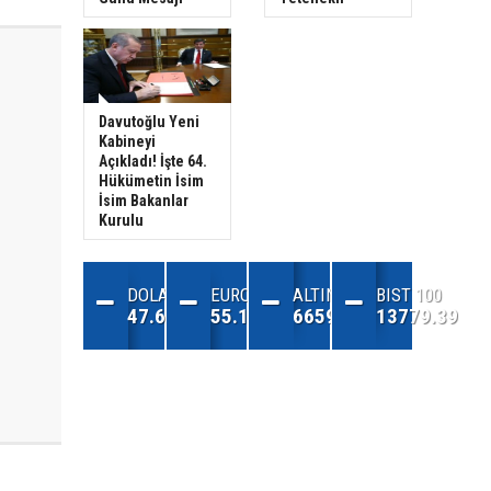
Davutoğlu Yeni
Kabineyi
Açıkladı! İşte 64.
Hükümetin İsim
İsim Bakanlar
Kurulu
DOLAR
EURO
ALTIN
BIST 100
47.68
55.13
6659.71
13779.39