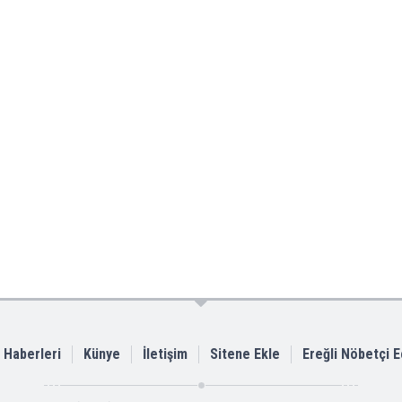
i Haberleri
Künye
İletişim
Sitene Ekle
Ereğli Nöbetçi 