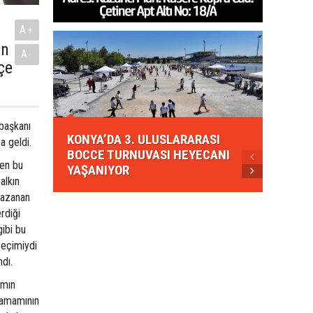
A+
an
A-
çe
KONYA
 başkanı
KONYA’DA 3. ULUSLARARASI
EZBER
 geldi.
BOCCE TURNUVASI HEYECANI
GELEN
ven bu
YAŞANIYOR
AHUD
alkın
 kazanan
rdiği
gibi bu
seçimiydi
dı.
ımın
tamamının