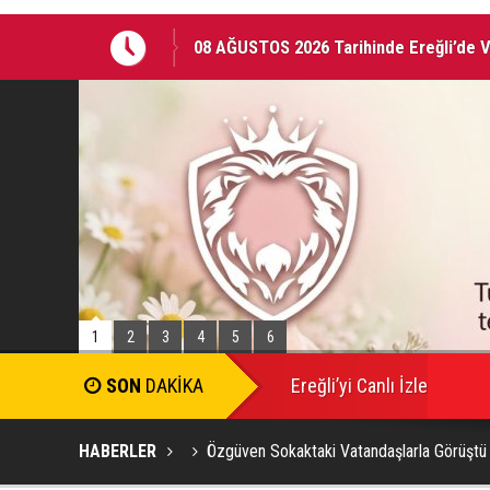
08 AĞUSTOS 2026 Tarihinde Ereğli’de 
Ereğli Kaymakam Genel, Genç Voleybolc
1
2
3
4
5
6
Ereğli’yi Canlı İzle
HABERLER
Özgüven Sokaktaki Vatandaşlarla Görüştü