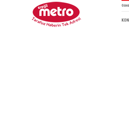
Günü
KON