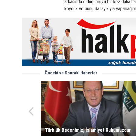
arkasında olduğumuzu bir kez daha hat
koyduk ve bunu da layıkıyla yapacağım
Önceki ve Sonraki Haberler
Türklük Bedenimiz, İslamiyet Ruhumuzdur