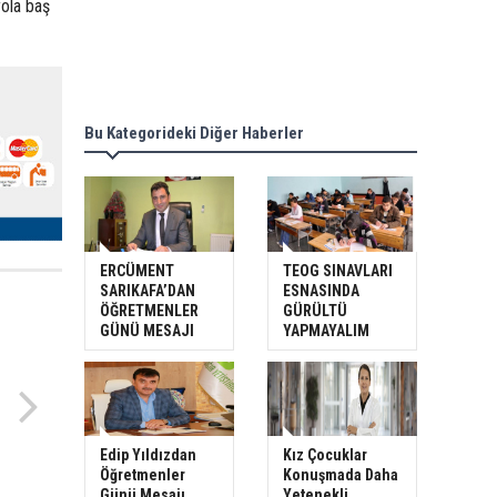
yola baş
Bu Kategorideki Diğer Haberler
ERCÜMENT
TEOG SINAVLARI
SARIKAFA’DAN
ESNASINDA
ÖĞRETMENLER
GÜRÜLTÜ
GÜNÜ MESAJI
YAPMAYALIM
Edip Yıldızdan
Kız Çocuklar
Öğretmenler
Konuşmada Daha
Günü Mesajı
Yetenekli