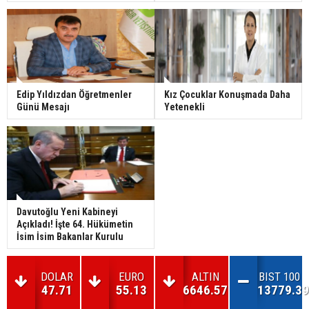
Edip Yıldızdan Öğretmenler
Kız Çocuklar Konuşmada Daha
Günü Mesajı
Yetenekli
Davutoğlu Yeni Kabineyi
Açıkladı! İşte 64. Hükümetin
İsim İsim Bakanlar Kurulu
DOLAR
EURO
ALTIN
BIST 100
47.71
55.13
6646.57
13779.39