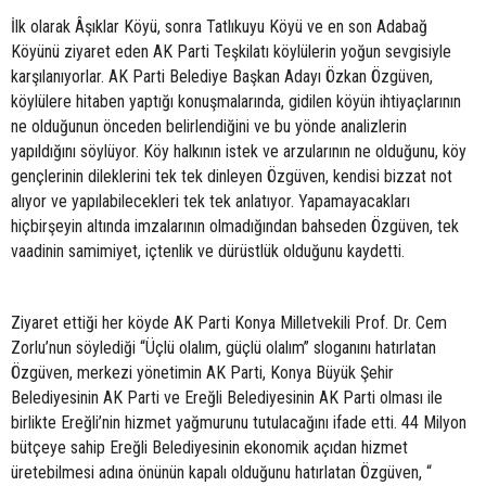
İlk olarak Âşıklar Köyü, sonra Tatlıkuyu Köyü ve en son Adabağ
Köyünü ziyaret eden AK Parti Teşkilatı köylülerin yoğun sevgisiyle
karşılanıyorlar. AK Parti Belediye Başkan Adayı Özkan Özgüven,
köylülere hitaben yaptığı konuşmalarında, gidilen köyün ihtiyaçlarının
ne olduğunun önceden belirlendiğini ve bu yönde analizlerin
yapıldığını söylüyor. Köy halkının istek ve arzularının ne olduğunu, köy
gençlerinin dileklerini tek tek dinleyen Özgüven, kendisi bizzat not
alıyor ve yapılabilecekleri tek tek anlatıyor. Yapamayacakları
hiçbirşeyin altında imzalarının olmadığından bahseden Özgüven, tek
vaadinin samimiyet, içtenlik ve dürüstlük olduğunu kaydetti.
Ziyaret ettiği her köyde AK Parti Konya Milletvekili Prof. Dr. Cem
Zorlu’nun söylediği “Üçlü olalım, güçlü olalım” sloganını hatırlatan
Özgüven, merkezi yönetimin AK Parti, Konya Büyük Şehir
Belediyesinin AK Parti ve Ereğli Belediyesinin AK Parti olması ile
birlikte Ereğli’nin hizmet yağmurunu tutulacağını ifade etti. 44 Milyon
bütçeye sahip Ereğli Belediyesinin ekonomik açıdan hizmet
üretebilmesi adına önünün kapalı olduğunu hatırlatan Özgüven, “