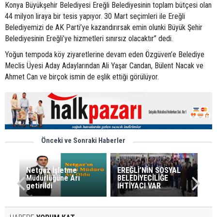
Konya Büyükşehir Belediyesi Ereğli Belediyesinin toplam bütçesi olan
44 milyon liraya bir tesis yapıyor. 30 Mart seçimleri ile Ereğli
Belediyemizi de AK Parti’ye kazandırırsak emin olunki Büyük Şehir
Belediyesinin Ereğli’ye hizmetleri sınırsız olacaktır” dedi.
Yoğun tempoda köy ziyaretlerine devam eden Özgüven’e Belediye
Meclis Üyesi Aday Adaylarından Ali Yaşar Candan, Bülent Nacak ve
Ahmet Can ve birçok ismin de eşlik ettiği görülüyor.
Önceki ve Sonraki Haberler
Netgaz İşletme
EREĞLİ’NİN SOSYAL
Müdürlüğüne Arı
BELEDİYECİLİĞE
getirildi
İHTİYACI VAR