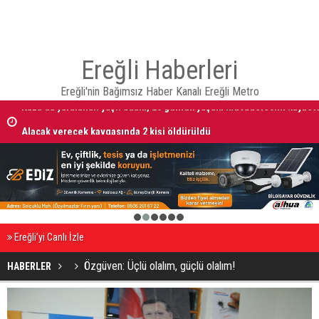
Ereğli Haberleri
Ereğli'nin Bağımsız Haber Kanalı Ereğli Metro
i!
Alacak verecek kavgasında 2 kişi öldürüldü
1
2
3
4
5
6
Ereğli’yi Canlı İzle
Özgüven: Üçlü olalım, güçlü olalım!
HABERLER