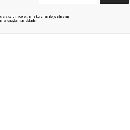
lara saldırı içeren, imla kuralları ile yazılmamış,
rumlar onaylanmamaktadır.