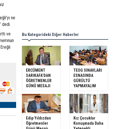
miz
eğli’yi ne
” dedi.
etti ve
Bu Kategorideki Diğer Haberler
i memnun
Ereğli
ERCÜMENT
TEOG SINAVLARI
SARIKAFA’DAN
ESNASINDA
ÖĞRETMENLER
GÜRÜLTÜ
GÜNÜ MESAJI
YAPMAYALIM
Edip Yıldızdan
Kız Çocuklar
Öğretmenler
Konuşmada Daha
Günü Mesajı
Yetenekli