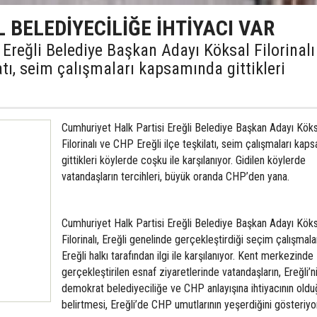
 BELEDİYECİLİĞE İHTİYACI VAR
Ereğli Belediye Başkan Adayı Köksal Filorinalı
atı, seim çalışmaları kapsamında gittikleri
Cumhuriyet Halk Partisi Ereğli Belediye Başkan Adayı Köks
Filorinalı ve CHP Ereğli ilçe teşkilatı, seim çalışmaları kap
gittikleri köylerde coşku ile karşılanıyor. Gidilen köylerde
vatandaşların tercihleri, büyük oranda CHP’den yana.
Cumhuriyet Halk Partisi Ereğli Belediye Başkan Adayı Köks
Filorinalı, Ereğli genelinde gerçekleştirdiği seçim çalışmala
Ereğli halkı tarafından ilgi ile karşılanıyor. Kent merkezinde
gerçekleştirilen esnaf ziyaretlerinde vatandaşların, Ereğli’n
demokrat belediyeciliğe ve CHP anlayışına ihtiyacının old
belirtmesi, Ereğli’de CHP umutlarının yeşerdiğini gösteriyor