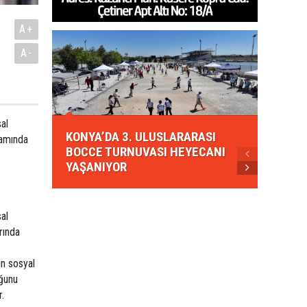
A+
A-
KONYA
al
KONYA’DA 3. ULUSLARARASI
EZBER
samında
BOCCE TURNUVASI HEYECANI
GELEN
YAŞANIYOR
AHUD
al
rında
in sosyal
uğunu
.