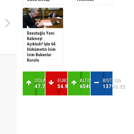
Davutoğlu Yeni
Kabineyi
Açıkladı! İşte 64.
Hükümetin İsim
İsim Bakanlar
Kurulu
DOLAR
EURO
ALTIN
BIST 100
47.72
54.99
6540.57
13798.82