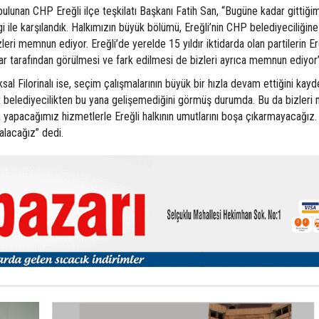
bulunan CHP Ereğli ilçe teşkilatı Başkanı Fatih San, “Bugüne kadar gittiği
gi ile karşılandık. Halkımızın büyük bölümü, Ereğli’nin CHP belediyeciliğine
leri memnun ediyor. Ereğli’de yerelde 15 yıldır iktidarda olan partilerin Er
ar tarafından görülmesi ve fark edilmesi de bizleri ayrıca memnun ediyor
l Filorinalı ise, seçim çalışmalarının büyük bir hızla devam ettiğini kayd
rat belediyecilikten bu yana gelişemediğini görmüş durumda. Bu da bizler
yapacağımız hizmetlerle Ereğli halkının umutlarını boşa çıkarmayacağız. 
 alacağız” dedi.