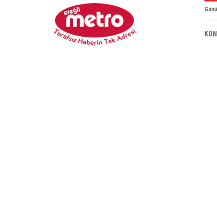
Günü
KON