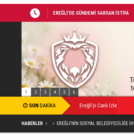
EREĞLİ'DE GÜNDEMİ SARSAN İSTİFA
Takla atan otomobildeki Bedirhan öldü, 
1
2
3
4
5
6
Ereğli’yi Canlı İzle
HABERLER
EREĞLİ’NİN SOSYAL BELEDİYECİLİĞE İH