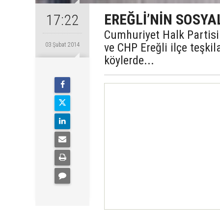
EREĞLİ’NİN SOSYAL
17:22
Cumhuriyet Halk Partisi 
ve CHP Ereğli ilçe teşkil
03 Şubat 2014
köylerde...