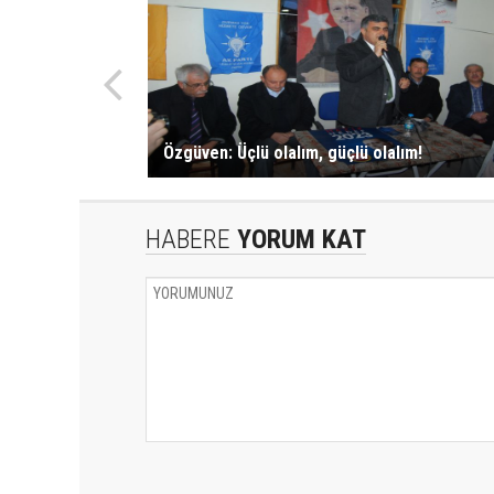
Özgüven: Üçlü olalım, güçlü olalım!
HABERE
YORUM KAT