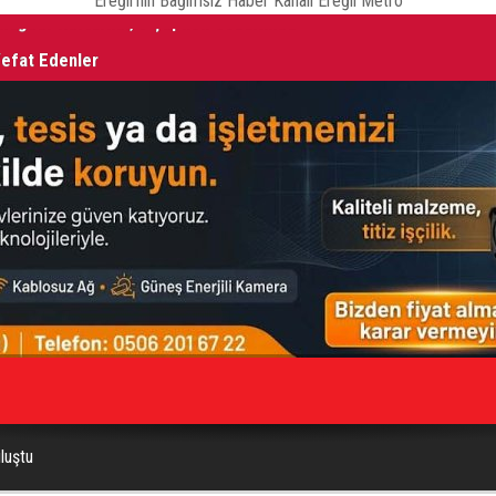
Ereğli'nin Bağımsız Haber Kanalı Ereğli Metro
Vefat Edenler
ŞA
luştu