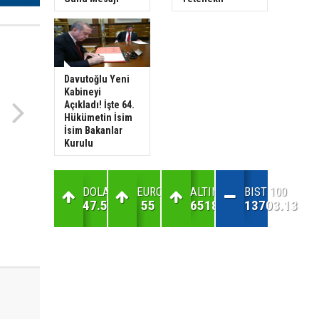
Davutoğlu Yeni
Kabineyi
Açıkladı! İşte 64.
Hükümetin İsim
İsim Bakanlar
Kurulu
DOLAR
EURO
ALTIN
BIST 100
47.59
55
6518.05
13703.13