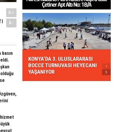
A+
rı
A-
KONYA
n basın
KONYA’DA 3. ULUSLARARASI
EZBER
eldi.
BOCCE TURNUVASI HEYECANI
GELEN
aşkan
YAŞANIYOR
AHUD
 olduğu
kse
 Özgüven,
erini
a hizmet
 büyük
mevcut