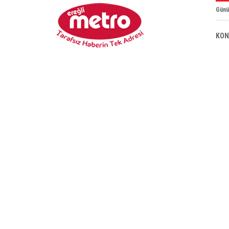
Günü
KON