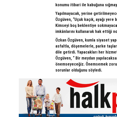
konumu itibari ile kabuğuna sığmay
Yapılmayacak, yerine getirilmeyece
Özgüven, “Uçuk kaçık, ayağı yere
Kimseyi boş beklentiye sokmayacağı
imkânlarını kullanarak hak ettiği no
Özkan Özgüven, kumla siyaset yapan
asfaltla, döşemelerle, parke taşlar
dile getirdi. Yapacakları her hizme
Özgüven, “ Bir meydan yapılacaksa i
önemseyeceğiz. Önemsemek zorunda
sorunlar olduğunu söyledi.