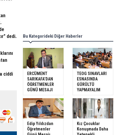
kan
.
 de
ır” dedi.
Bu Kategorideki Diğer Haberler
klarını
atan
ERCÜMENT
TEOG SINAVLARI
 ciddi
SARIKAFA’DAN
ESNASINDA
ÖĞRETMENLER
GÜRÜLTÜ
GÜNÜ MESAJI
YAPMAYALIM
Edip Yıldızdan
Kız Çocuklar
Öğretmenler
Konuşmada Daha
Günü Mesajı
Yetenekli