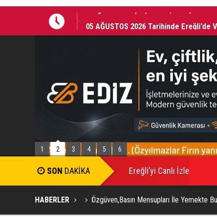
nda
05 AĞUSTOS 2026 Tarihinde Ereğli’de 
1
2
3
4
5
6
Ereğli’yi Canlı İzle
HABERLER
Özgüven,Basın Mensupları İle Yemekte Bu