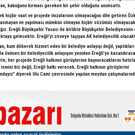
an, kabuğunu kırması gereken bir şehir olduğunu anımsattı.
k hiçbir vaat ve projede imzalarının olmayacağını dile getiren Öz
 basmayan ve yapılması mümkün olmayan hiçbir sözümüz olmayacak
z. Ereğli Büyükşehir Yasası ile birlikte Büyükşehir Belediyesinin
ktaya gelecektir. Ereğli’yi zirveye taşıyan AK belediyecilik olacakt
, kum dökerek hizmet eden bir belediye anlayışı değil, yaptıkları
la övünen bir belediyecilik anlayışını yeniden Ereğli’ye kazandıraca
tte, her projede Ereğli halkının görüşlerine başvuracaklarını hatırl
smini biz değil, Ereğli halkı verecek. Ereğli halkının görüşlerini
yız” diyerek Ulu Cami çevresinde yapılan meydan çalışmalarında