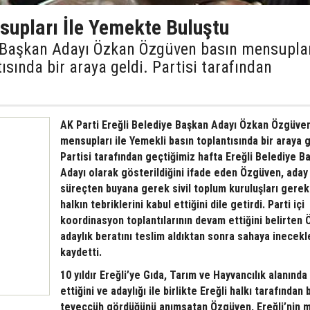
upları İle Yemekte Buluştu
e Başkan Adayı Özkan Özgüven basın mensupla
ısında bir araya geldi. Partisi tarafından
AK Parti Ereğli Belediye Başkan Adayı Özkan Özgüve
mensupları ile Yemekli basın toplantısında bir araya g
Partisi tarafından geçtiğimiz hafta Ereğli Belediye B
Adayı olarak gösterildiğini ifade eden Özgüven, aday
süreçten buyana gerek sivil toplum kuruluşları gere
halkın tebriklerini kabul ettiğini dile getirdi. Parti içi
koordinasyon toplantılarının devam ettiğini belirten
adaylık beratını teslim aldıktan sonra sahaya inecekl
kaydetti.
10 yıldır Ereğli’ye Gıda, Tarım ve Hayvancılık alanınd
ettiğini ve adaylığı ile birlikte Ereğli halkı tarafından
teveccüh gördüğünü anımsatan Özgüven, Ereğli’nin 