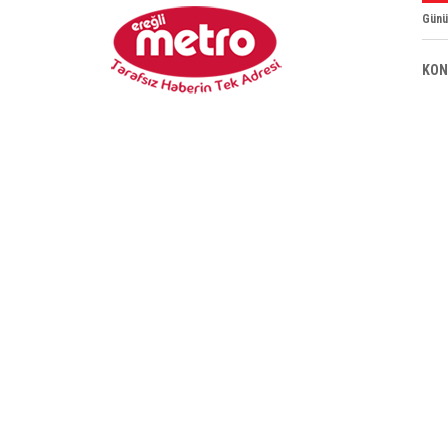
Günü
KON