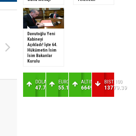
Davutoğlu Yeni
Kabineyi
Açıkladı! İşte 64.
Hükümetin İsim
İsim Bakanlar
Kurulu
DOLAR
EURO
ALTIN
BIST 100
47.7
55.18
6649.56
13779.39