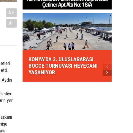
A+
ı
A-
KONYA
KONYA’DA 3. ULUSLARARASI
EZBER
etleri
BOCCE TURNUVASI HEYECANI
GELEN
etti.
YAŞANIYOR
AHUD
, Aydın
elediye
arın yer
aşkanı
çmişe
unu