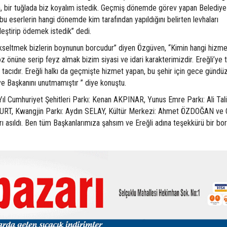
un, bir tuğlada biz koyalım istedik. Geçmiş dönemde görev yapan Belediye
 eserlerin hangi dönemde kim tarafından yapıldığını belirten levhaları
leştirip ödemek istedik” dedi.
yükseltmek bizlerin boynunun borcudur” diyen Özgüven, “Kimin hangi hizme
öz önüne serip feyz almak bizim siyasi ve idari karakterimizdir. Ereğli’ye t
 tacıdır. Ereğli halkı da geçmişte hizmet yapan, bu şehir için gece gündü
e Başkanını unutmamıştır ” diye konuştu.
Yıl Cumhuriyet Şehitleri Parkı: Kenan AKPINAR, Yunus Emre Parkı: Ali Tal
BURT, Kwangjin Parkı: Aydın SELAY, Kültür Merkezi: Ahmet ÖZDOĞAN ve
ı asıldı. Ben tüm Başkanlarımıza şahsım ve Ereğli adına teşekkürü bir bo