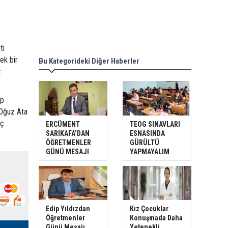
ti
ek bir
Bu Kategorideki Diğer Haberler
z
ip
 Oğuz Ata
rç
ERCÜMENT
TEOG SINAVLARI
SARIKAFA’DAN
ESNASINDA
ÖĞRETMENLER
GÜRÜLTÜ
GÜNÜ MESAJI
YAPMAYALIM
Edip Yıldızdan
Kız Çocuklar
Öğretmenler
Konuşmada Daha
Günü Mesajı
Yetenekli