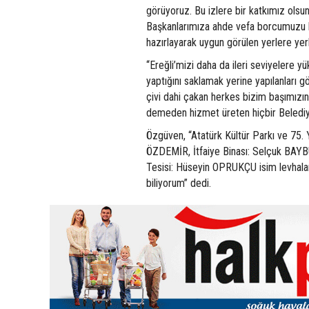
görüyoruz. Bu izlere bir katkımız ols
Başkanlarımıza ahde vefa borcumuzu bu
hazırlayarak uygun görülen yerlere yer
“Ereğli’mizi daha da ileri seviyelere 
yaptığını saklamak yerine yapılanları g
çivi dahi çakan herkes bizim başımızın
demeden hizmet üreten hiçbir Belediy
Özgüven, “Atatürk Kültür Parkı ve 75. 
ÖZDEMİR, İtfaiye Binası: Selçuk BAY
Tesisi: Hüseyin OPRUKÇU isim levhalar
biliyorum” dedi.