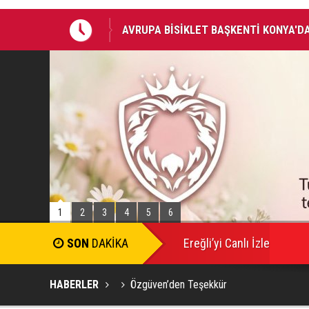
ŞLADI
BAŞKAN ALTAY: “GENÇ KOMEK VE BİLG
BİRLİKTE GEÇİRİYOR”
1
2
3
4
5
6
SON
DAKİKA
Ereğli’yi Canlı İzle
HABERLER
Özgüven’den Teşekkür