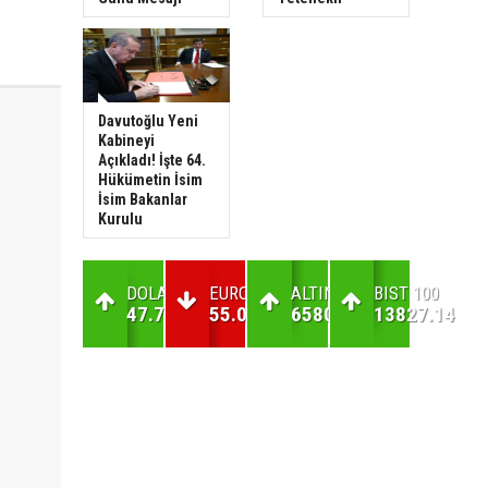
Davutoğlu Yeni
Kabineyi
Açıkladı! İşte 64.
Hükümetin İsim
İsim Bakanlar
Kurulu
DOLAR
EURO
ALTIN
BIST 100
47.7
55.01
6580.32
13827.14