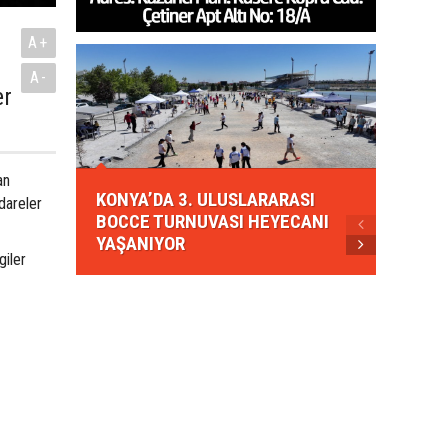
A+
A-
er
KONYA
an
KONYA’DA 3. ULUSLARARASI
EZBER
dareler
BOCCE TURNUVASI HEYECANI
GELEN
YAŞANIYOR
AHUD
giler