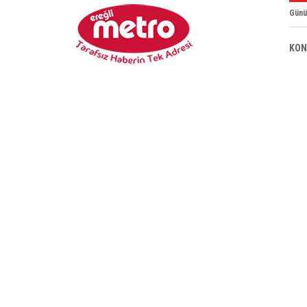
Günü
KON