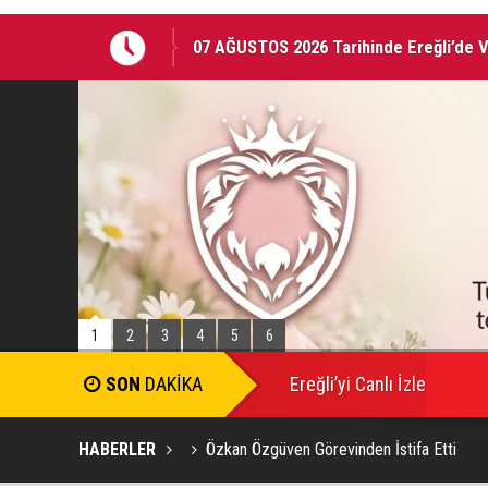
07 AĞUSTOS 2026 Tarihinde Ereğli’de 
EREĞLİ'DE GÜNDEMİ SARSAN İSTİFA
1
2
3
4
5
6
SON
DAKİKA
Ereğli’yi Canlı İzle
HABERLER
Özkan Özgüven Görevinden İstifa Etti