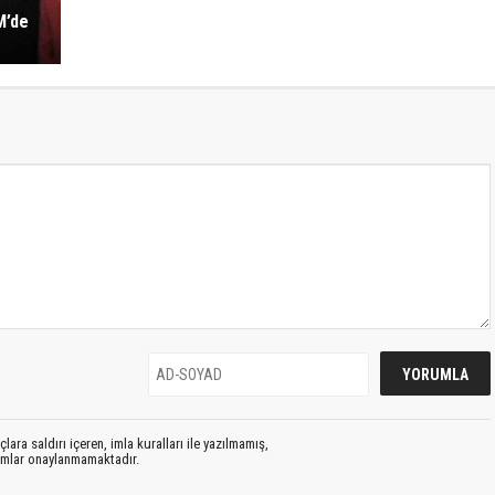
M’de
lara saldırı içeren, imla kuralları ile yazılmamış,
rumlar onaylanmamaktadır.