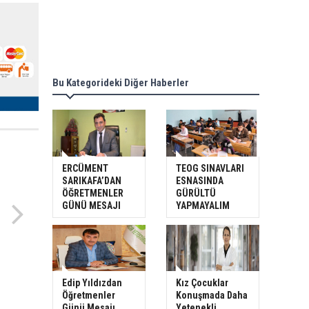
Bu Kategorideki Diğer Haberler
ERCÜMENT
TEOG SINAVLARI
SARIKAFA’DAN
ESNASINDA
ÖĞRETMENLER
GÜRÜLTÜ
GÜNÜ MESAJI
YAPMAYALIM
Edip Yıldızdan
Kız Çocuklar
Öğretmenler
Konuşmada Daha
Günü Mesajı
Yetenekli