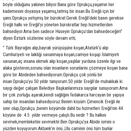
böyle olduğunu yakinen biliyor.Bana göre Oprukçu,yaşamın her
kademesini doyasıya yaşamış,tatmış bir insan.Bu Ereğli için bir
şans.Oprukçu yetişmiş bir bürokrat.Gerek Ereğli’deki basın gerekse
Ereğli halkı ve Ereğli’yi yöneten bürokratlar hep hizmetlerden
bahsediyor.Ama ben sadece Hüseyin Oprukçu’dan bahsedeceğim”
diyen Öztürk sözlerine söyle devam etti;
” Türk Bayrağını alıp,bayrak yürüyüşüne koşan,Atatürk’ü alıp
Cumhuriyeti ve laikliği savunmaya koşan,camiye koşup İslamiyeti
savunan,aç insana ekmek alıp koşan,yaşlılar yurduna özenle ilgi ve
alaka gösteren,sorunu olan insanların sorunlarını çözmeye koşan bana
göre bir Abideden bahsediyorum.Oprukçu çok yönlü bir
insan.Oprukçu’yu 50 yıldır tanıyorum.50 yıldır Ereğli’de muhakkak ki
saygı değer çalışan Belediye Başkanlarımıza saygılar sunuyorum.Ama
bir çok zorluğu aşarak,kendi sağlığını fedakarca harcayan bir yapıya
sahip bir insandan bahsediyoruz.Benim köyüm Çimencik Ereğli ile
sınır olup,Oprukçu ,benim köyümde dahil bu hizmetleri Ereğli’nin 44
köyüne de 4.5 yıldır vermeye çalıştı.Bu nedir ? Bu halkını
sevmek,memleketini sevmektir.Ben Oprukçu’ya Abide ismini o
yüzden koyuyorum.Akbank’ın önü ,Ulu caminin önü tüm bunlar