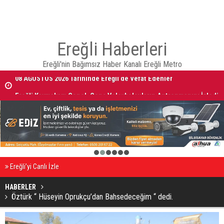
Ereğli Haberleri
Ereğli'nin Bağımsız Haber Kanalı Ereğli Metro
08 AĞUSTOS 2026 Tarihinde Ereğli’de Vefat Edenler
Ereğli Kaymakam Genel, Genç Voleybolcuların Antrenmanını İzledi
1
2
3
4
5
6
Ereğli’yi Canlı İzle
HABERLER
Öztürk “ Hüseyin Oprukçu’dan Bahsedeceğim “ dedi.