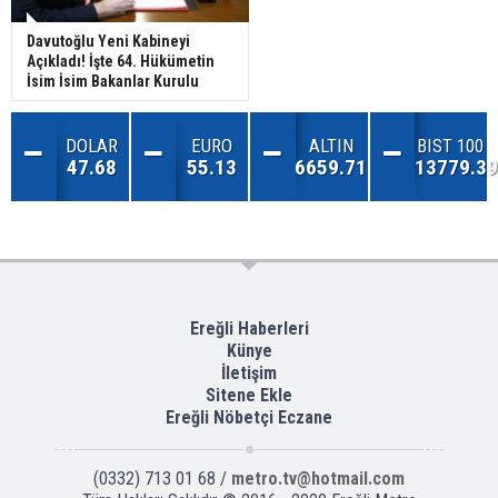
Davutoğlu Yeni Kabineyi
Açıkladı! İşte 64. Hükümetin
İsim İsim Bakanlar Kurulu
DOLAR
EURO
ALTIN
BIST 100
47.68
55.13
6659.71
13779.39
Ereğli Haberleri
Künye
İletişim
Sitene Ekle
Ereğli Nöbetçi Eczane
(0332) 713 01 68 /
metro.tv@hotmail.com