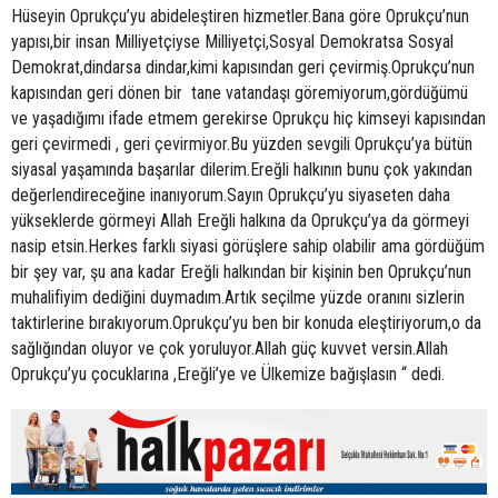
Hüseyin Oprukçu’yu abideleştiren hizmetler.Bana göre Oprukçu’nun
yapısı,bir insan Milliyetçiyse Milliyetçi,Sosyal Demokratsa Sosyal
Demokrat,dindarsa dindar,kimi kapısından geri çevirmiş.Oprukçu’nun
kapısından geri dönen bir tane vatandaşı göremiyorum,gördüğümü
ve yaşadığımı ifade etmem gerekirse Oprukçu hiç kimseyi kapısından
geri çevirmedi , geri çevirmiyor.Bu yüzden sevgili Oprukçu’ya bütün
siyasal yaşamında başarılar dilerim.Ereğli halkının bunu çok yakından
değerlendireceğine inanıyorum.Sayın Oprukçu’yu siyaseten daha
yükseklerde görmeyi Allah Ereğli halkına da Oprukçu’ya da görmeyi
nasip etsin.Herkes farklı siyasi görüşlere sahip olabilir ama gördüğüm
bir şey var, şu ana kadar Ereğli halkından bir kişinin ben Oprukçu’nun
muhalifiyim dediğini duymadım.Artık seçilme yüzde oranını sizlerin
taktirlerine bırakıyorum.Oprukçu’yu ben bir konuda eleştiriyorum,o da
sağlığından oluyor ve çok yoruluyor.Allah güç kuvvet versin.Allah
Oprukçu’yu çocuklarına ,Ereğli’ye ve Ülkemize bağışlasın “ dedi.