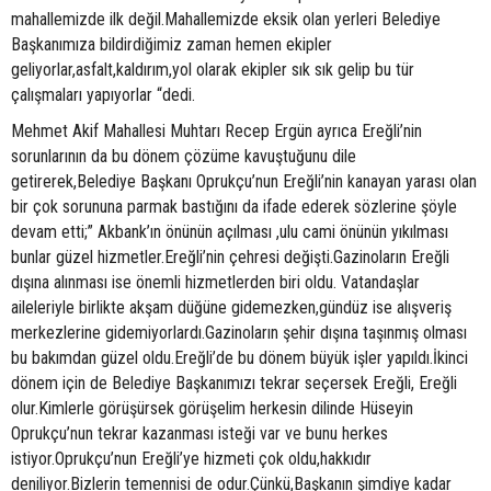
mahallemizde ilk değil.Mahallemizde eksik olan yerleri Belediye
Başkanımıza bildirdiğimiz zaman hemen ekipler
geliyorlar,asfalt,kaldırım,yol olarak ekipler sık sık gelip bu tür
çalışmaları yapıyorlar “dedi.
Mehmet Akif Mahallesi Muhtarı Recep Ergün ayrıca Ereğli’nin
sorunlarının da bu dönem çözüme kavuştuğunu dile
getirerek,Belediye Başkanı Oprukçu’nun Ereğli’nin kanayan yarası olan
bir çok sorununa parmak bastığını da ifade ederek sözlerine şöyle
devam etti;” Akbank’ın önünün açılması ,ulu cami önünün yıkılması
bunlar güzel hizmetler.Ereğli’nin çehresi değişti.Gazinoların Ereğli
dışına alınması ise önemli hizmetlerden biri oldu. Vatandaşlar
aileleriyle birlikte akşam düğüne gidemezken,gündüz ise alışveriş
merkezlerine gidemiyorlardı.Gazinoların şehir dışına taşınmış olması
bu bakımdan güzel oldu.Ereğli’de bu dönem büyük işler yapıldı.İkinci
dönem için de Belediye Başkanımızı tekrar seçersek Ereğli, Ereğli
olur.Kimlerle görüşürsek görüşelim herkesin dilinde Hüseyin
Oprukçu’nun tekrar kazanması isteği var ve bunu herkes
istiyor.Oprukçu’nun Ereğli’ye hizmeti çok oldu,hakkıdır
deniliyor.Bizlerin temennisi de odur.Çünkü,Başkanın şimdiye kadar