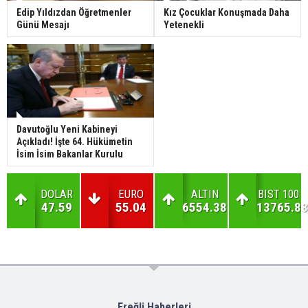
Edip Yıldızdan Öğretmenler
Kız Çocuklar Konuşmada Daha
Günü Mesajı
Yetenekli
Davutoğlu Yeni Kabineyi
Açıkladı! İşte 64. Hükümetin
İsim İsim Bakanlar Kurulu
DOLAR
EURO
ALTIN
BIST 100
47.59
55.04
6554.38
13765.88
Ereğli Haberleri