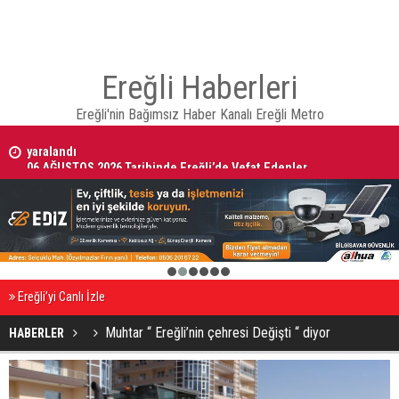
Ereğli Haberleri
Ereğli'nin Bağımsız Haber Kanalı Ereğli Metro
06 AĞUSTOS 2026 Tarihinde Ereğli’de Vefat Edenler
1
2
3
4
5
6
Ereğli’yi Canlı İzle
Muhtar “ Ereğli’nin çehresi Değişti “ diyor
HABERLER