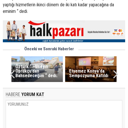
yaptığı hizmetlerin ikinci dönem de iki katı kadar yapacağına da
eminim “ dedi.
Önceki ve Sonraki Haberler
Öztürk “ Hüseyin
Oprukçu’dan
Etyemez Konya'da
Bahsedeceğim “ dedi.
Sempozyuma Katıldı
HABERE
YORUM KAT