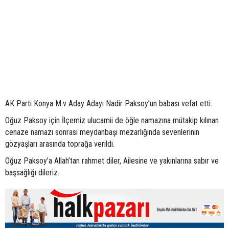
AK Parti Konya M.v Aday Adayı Nadir Paksoy’un babası vefat etti.
Oğuz Paksoy için İlçemiz ulucamii de öğle namazına mütakip kılınan
cenaze namazı sonrası meydanbaşı mezarlığında sevenlerinin
gözyaşları arasında toprağa verildi.
Oğuz Paksoy’a Allah’tan rahmet diler, Ailesine ve yakınlarına sabır ve
başsağlığı dileriz.