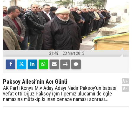
21:48
23 Mart 2015
Paksoy Ailesi’nin Acı Günü
A+
AK Parti Konya M.v Aday Adayı Nadir Paksoy’un babası
A-
vefat etti.Oğuz Paksoy için İlçemiz ulucamii de öğle
namazına mütakip kılınan cenaze namazı sonrası...