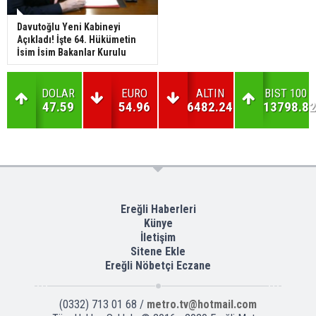
Davutoğlu Yeni Kabineyi
Açıkladı! İşte 64. Hükümetin
İsim İsim Bakanlar Kurulu
DOLAR
EURO
ALTIN
BIST 100
47.59
54.96
6482.24
13798.82
Ereğli Haberleri
Künye
İletişim
Sitene Ekle
Ereğli Nöbetçi Eczane
(0332) 713 01 68 /
metro.tv@hotmail.com