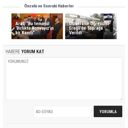
Önceki ve Sonraki Haberler
Arat; “Bu temayül
Üniversite Öğrencisi
‘Birlikte Konyayız’ın
Ereğli’de Toprağa
bir Kanıtı”
Verildi
HABERE
YORUM KAT