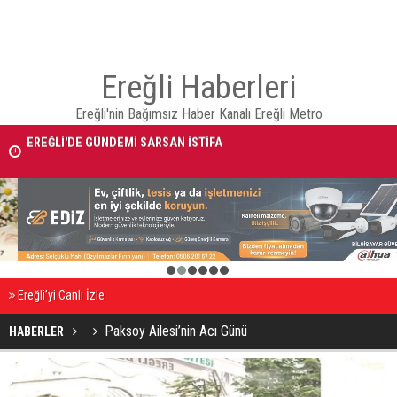
Ereğli Haberleri
Ereğli'nin Bağımsız Haber Kanalı Ereğli Metro
EREĞLİ'DE GÜNDEMİ SARSAN İSTİFA
Takla atan otomobildeki Bedirhan öldü, 3 kişi yaralandı
1
2
3
4
5
6
Ereğli’yi Canlı İzle
Paksoy Ailesi’nin Acı Günü
HABERLER