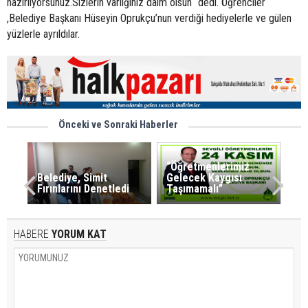
hazırlıyorsunuz.Sizlerin varlığınız daim olsun “dedi. Öğrenciler
,Belediye Başkanı Hüseyin Oprukçu’nun verdiği hediyelerle ve gülen
yüzlerle ayrıldılar.
Önceki ve Sonraki Haberler
“Öğretmenlerimiz
Belediye, Simit
Gelecek Kaygısı
Fırınlarını Denetledi
Taşımamalı”
HABERE
YORUM KAT