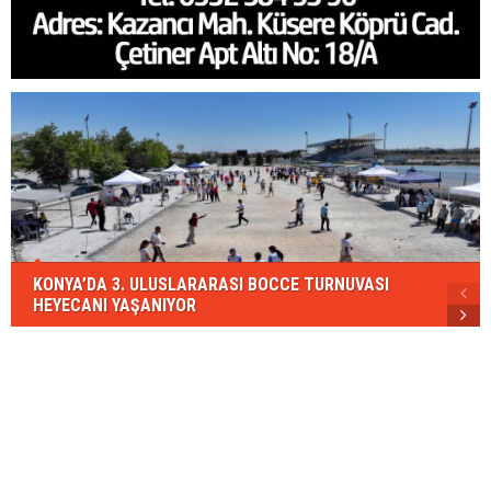
KONYA’DA 3. ULUSLARARASI BOCCE TURNUVASI
HEYECANI YAŞANIYOR