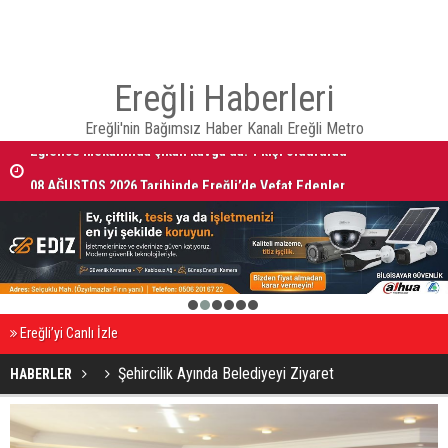
Ereğli Haberleri
Ereğli'nin Bağımsız Haber Kanalı Ereğli Metro
Eğlence mekanında çıkan kavga’da: 1 kişi öldürüldü
08 AĞUSTOS 2026 Tarihinde Ereğli’de Vefat Edenler
1
2
3
4
5
6
Ereğli’yi Canlı İzle
Şehircilik Ayında Belediyeyi Ziyaret
HABERLER