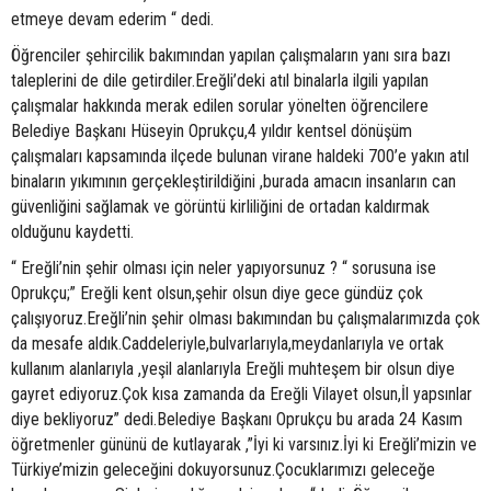
etmeye devam ederim “ dedi.
Öğrenciler şehircilik bakımından yapılan çalışmaların yanı sıra bazı
taleplerini de dile getirdiler.Ereğli’deki atıl binalarla ilgili yapılan
çalışmalar hakkında merak edilen sorular yönelten öğrencilere
Belediye Başkanı Hüseyin Oprukçu,4 yıldır kentsel dönüşüm
çalışmaları kapsamında ilçede bulunan virane haldeki 700’e yakın atıl
binaların yıkımının gerçekleştirildiğini ,burada amacın insanların can
güvenliğini sağlamak ve görüntü kirliliğini de ortadan kaldırmak
olduğunu kaydetti.
“ Ereğli’nin şehir olması için neler yapıyorsunuz ? “ sorusuna ise
Oprukçu;” Ereğli kent olsun,şehir olsun diye gece gündüz çok
çalışıyoruz.Ereğli’nin şehir olması bakımından bu çalışmalarımızda çok
da mesafe aldık.Caddeleriyle,bulvarlarıyla,meydanlarıyla ve ortak
kullanım alanlarıyla ,yeşil alanlarıyla Ereğli muhteşem bir olsun diye
gayret ediyoruz.Çok kısa zamanda da Ereğli Vilayet olsun,İl yapsınlar
diye bekliyoruz” dedi.Belediye Başkanı Oprukçu bu arada 24 Kasım
öğretmenler gününü de kutlayarak ,”İyi ki varsınız.İyi ki Ereğli’mizin ve
Türkiye’mizin geleceğini dokuyorsunuz.Çocuklarımızı geleceğe