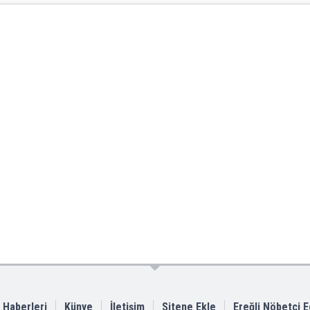
i Haberleri
Künye
İletişim
Sitene Ekle
Ereğli Nöbetçi 