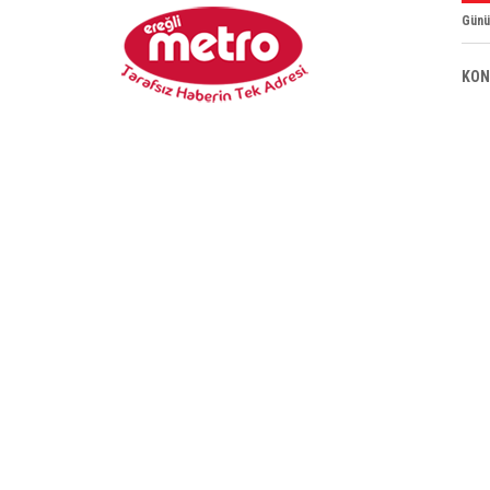
Günü
KON