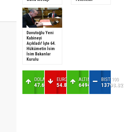
Davutoğlu Yeni
Kabineyi
Açıkladı! İşte 64.
Hükümetin İsim
İsim Bakanlar
Kurulu
DOLAR
EURO
ALTIN
BIST 100
47.61
54.83
6494.39
13798.82