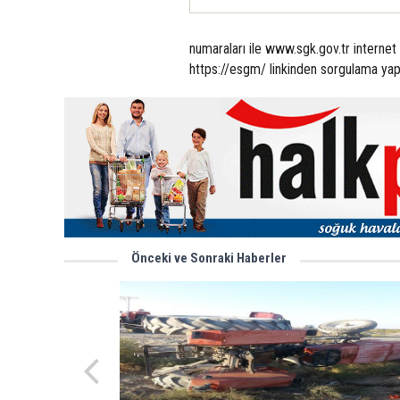
numaraları ile www.sgk.gov.tr interne
https://esgm/ linkinden sorgulama yapab
Önceki ve Sonraki Haberler