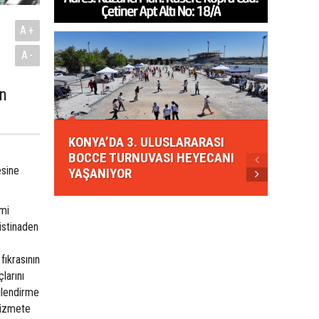
A+
A-
in
KONYA
KONYA’DA 3. ULUSLARARASI
EZBER
BOCCE TURNUVASI HEYECANI
GELEN
esine
YAŞANIYOR
AHUD
smi
istinaden
ıkrasının
larını
gilendirme
hizmete