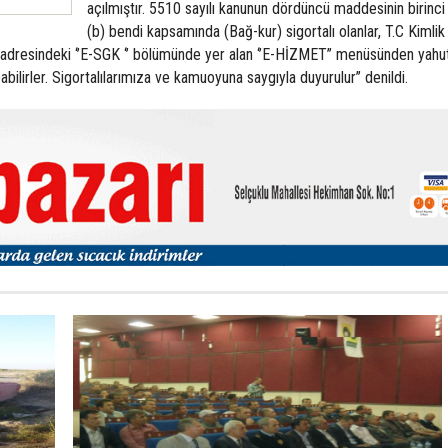
açılmıştır. 5510 sayılı kanunun dördüncü maddesinin birinci 
(b) bendi kapsamında (Bağ-kur) sigortalı olanlar, T.C Kimlik
t adresindeki ‘’E-SGK ‘’ bölümünde yer alan ‘’E-HİZMET’’ menüsünden yahu
ilirler. Sigortalılarımıza ve kamuoyuna saygıyla duyurulur’’ denildi.