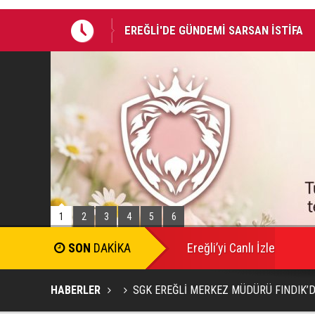
EREĞLİ'DE GÜNDEMİ SARSAN İSTİFA
Takla atan otomobildeki Bedirhan öldü, 
1
2
3
4
5
6
Ereğli’yi Canlı İzle
HABERLER
SGK EREĞLİ MERKEZ MÜDÜRÜ FINDIK’