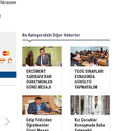
fıkrasının
t
Bu Kategorideki Diğer Haberler
ERCÜMENT
TEOG SINAVLARI
SARIKAFA’DAN
ESNASINDA
ÖĞRETMENLER
GÜRÜLTÜ
GÜNÜ MESAJI
YAPMAYALIM
Edip Yıldızdan
Kız Çocuklar
Öğretmenler
Konuşmada Daha
Günü Mesajı
Yetenekli