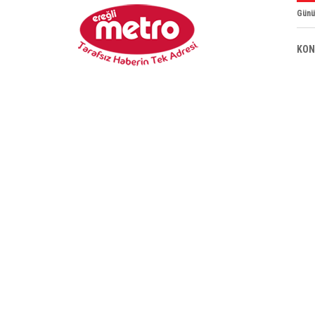
Günü
KON