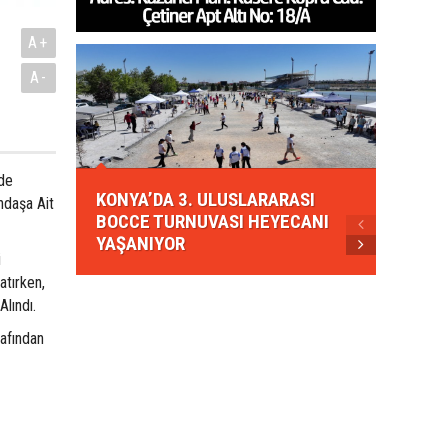
A+
A-
KONYA
de
KONYA’DA 3. ULUSLARARASI
EZBER
ndaşa Ait
BOCCE TURNUVASI HEYECANI
GELEN
YAŞANIYOR
AHUD
i
atırken,
lındı.
rafından