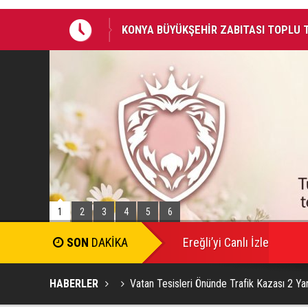
KONYA BÜYÜKŞEHİR ZABITASI TOPLU
KONYA BİSİKLET FESTİVALİ’NİN AÇILI
1
2
3
4
5
6
SON
DAKİKA
Ereğli’yi Canlı İzle
HABERLER
Vatan Tesisleri Önünde Trafik Kazası 2 Yar