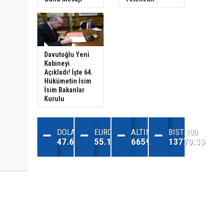
Davutoğlu Yeni
Kabineyi
Açıkladı! İşte 64.
Hükümetin İsim
İsim Bakanlar
Kurulu
DOLAR
EURO
ALTIN
BIST 100
47.68
55.13
6659.71
13779.39