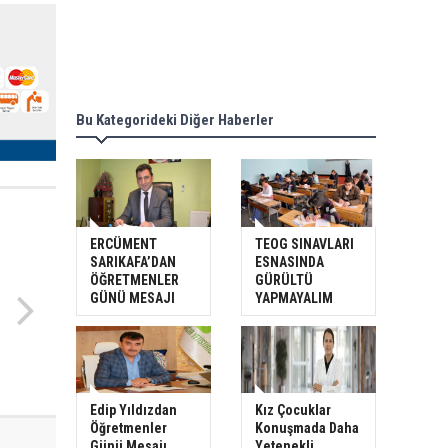
Bu Kategorideki Diğer Haberler
ERCÜMENT
TEOG SINAVLARI
SARIKAFA’DAN
ESNASINDA
ÖĞRETMENLER
GÜRÜLTÜ
GÜNÜ MESAJI
YAPMAYALIM
Edip Yıldızdan
Kız Çocuklar
Öğretmenler
Konuşmada Daha
Günü Mesajı
Yetenekli