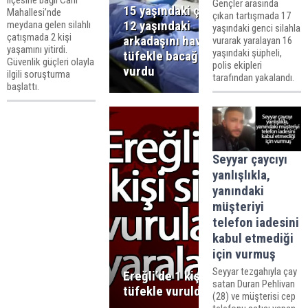
ilçesine bağlı Cahı
Gençler arasında
15 yaşındaki çocuk,
Mahallesi’nde
çıkan tartışmada 17
12 yaşındaki
meydana gelen silahlı
yaşındaki genci silahla
çatışmada 2 kişi
arkadaşını havalı
vurarak yaralayan 16
yaşamını yitirdi.
yaşındaki şüpheli,
tüfekle bacağından
Güvenlik güçleri olayla
polis ekipleri
vurdu
ilgili soruşturma
tarafından yakalandı.
başlattı.
Seyyar çaycıyı
yanlışlıkla,
yanındaki
müşteriyi
telefon iadesini
kabul etmediği
için vurmuş
Seyyar tezgahıyla çay
Ereğli’de 1 kişi
satan Duran Pehlivan
tüfekle vuruldu
(28) ve müşterisi cep