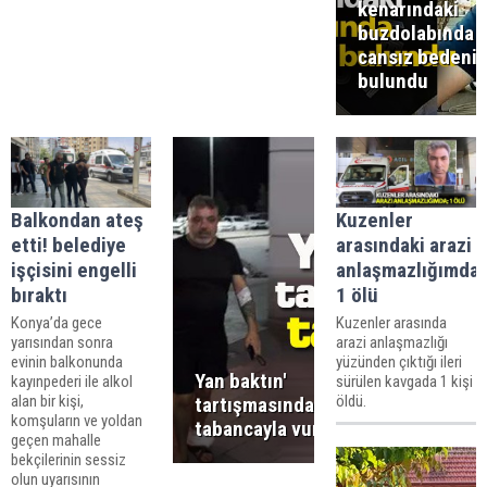
kenarındaki
buzdolabında
cansız bedeni
bulundu
Balkondan ateş
Kuzenler
etti! belediye
arasındaki arazi
işçisini engelli
anlaşmazlığımda;
bıraktı
1 ölü
Konya’da gece
Kuzenler arasında
yarısından sonra
arazi anlaşmazlığı
evinin balkonunda
yüzünden çıktığı ileri
Yan baktın'
kayınpederi ile alkol
sürülen kavgada 1 kişi
alan bir kişi,
öldü.
tartışmasında
komşuların ve yoldan
tabancayla vuruldu
geçen mahalle
bekçilerinin sessiz
olun uyarısının