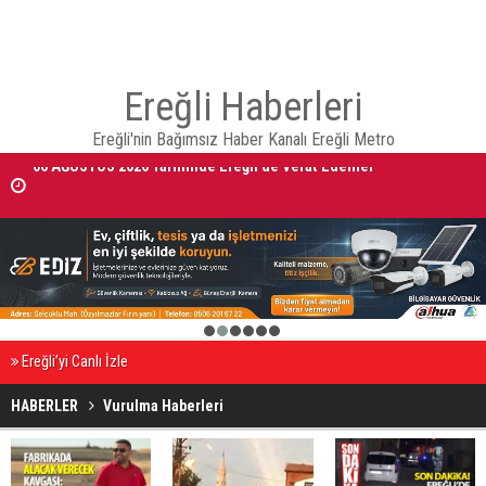
Ereğli Haberleri
Ereğli'nin Bağımsız Haber Kanalı Ereğli Metro
NECMETTİN ERBAKAN ÜNİVERSİTESİ REKTÖRÜ ZORLU'DAN EREĞLİ
KAYMAKAMI FATİH GENEL'E HAYIRLI OLSUN ZİYARETİ
1
2
3
4
5
6
Ereğli’yi Canlı İzle
HABERLER
Vurulma Haberleri