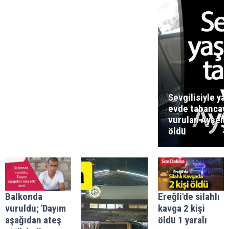
Sevgilisiyle ya
evde tabancay
vurulan Ayşen
öldü
Balkonda
Ereğli'de silahlı
vuruldu; 'Dayım
kavga 2 kişi
aşağıdan ateş
öldü 1 yaralı