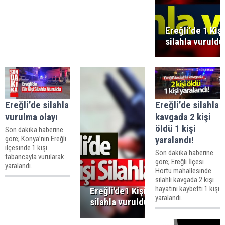
Ereğli’de 1 Kişi
silahla vuruldu
Ereğli’de silahla
Ereğli’de silahla
vurulma olayı
kavgada 2 kişi
öldü 1 kişi
Son dakika haberine
göre; Konya’nın Ereğli
yaralandı!
ilçesinde 1 kişi
Son dakika haberine
tabancayla vurularak
göre; Ereğli İlçesi
yaralandı.
Hortu mahallesinde
silahlı kavgada 2 kişi
hayatını kaybetti 1 kişi
Ereğli'de1 Kişi
yaralandı.
silahla vuruldu