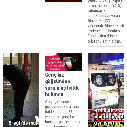
telefonu satışı yapan
İbrahim Erşahin’i (53),
tabancayla
bacaklarından vuran
Ahmet K. (22)
yakalandı. Ahmet K. ilk
ifadesinde, ''İbrahim
Erşahin'den dün cep
telefonu satın aldım.
Genç kız
göğsünden
vurulmuş halde
bulundu
Araç içerisinde
göğsünden vurulmuş
Ereğli’de 2 kişi
halde bulunan 28
silahla vuruldu
yaşındaki genç kız,
hastaneye kaldırılarak
Ereğli'de muhtarı
kişi hayatını
tedavi altına alındı.