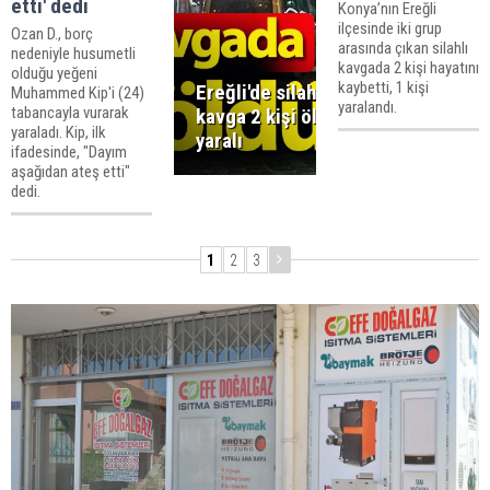
etti' dedi
Konya’nın Ereğli
ilçesinde iki grup
Ozan D., borç
arasında çıkan silahlı
nedeniyle husumetli
kavgada 2 kişi hayatını
olduğu yeğeni
kaybetti, 1 kişi
Ereğli'de silahlı
Muhammed Kip'i (24)
yaralandı.
tabancayla vurarak
kavga 2 kişi öldü 1
yaraladı. Kip, ilk
yaralı
ifadesinde, "Dayım
aşağıdan ateş etti"
dedi.
1
2
3