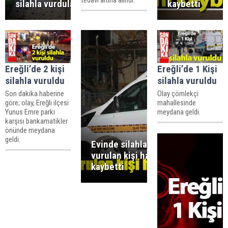
silahla vurdular!
kaybetti
Ereğli’de 2 kişi
Ereğli’de 1 Kişi
silahla vuruldu
silahla vuruldu
Son dakika haberine
Olay çömlekçi
göre; olay, Ereğli ilçesi
mahallesinde
Yunus Emre parkı
meydana geldi.
karşısı bankamatikler
önünde meydana
geldi.
Evinde silahla
vurulan kişi hayatını
kaybetti