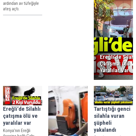
ardından av tüfeğiyle
ateş açtı.
Ereğli’de Silahl
Çatışma: Ölü v
Yaralılar Var
Ereğli’de Silahlı
Tartıştığı genci
çatışma ölü ve
silahla vuran
yaralılar var
şüpheli
yakalandı
Konya’nın Ereğli