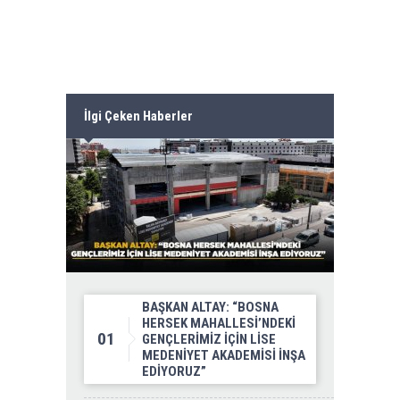
İlgi Çeken Haberler
BAŞKAN ALTAY: “BOSNA
HERSEK MAHALLESİ’NDEKİ
01
GENÇLERİMİZ İÇİN LİSE
MEDENİYET AKADEMİSİ İNŞA
EDİYORUZ”