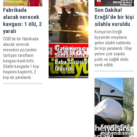
Fabrikada
Son Dakika!
alacak verecek
Ereğli’de bir kişi
kavgası: 1 ölü, 2
silahla vuruldu
yaralı
Konya’nın Ereğli
ilçesinde meydana
OSB’de bir fabrikada
gelen silahlı saldırıda
alacak verecek
Trafik Kazası
bir kişi yaralandı. Olay
meselesi yüzünden
yerine çok sayıda
Sonrası İntikam:
tartışan tarafların
polis ve sağlık ekibi
kavgası kanlı bitti.
Baba Sürücüyü
sevk edildi.
Silahlı kavgada 1 kişi
Öldürdü
hayatını kaybetti, 2
kişi de yaralandı.
Kayıp jeoloji
mühendisinin y