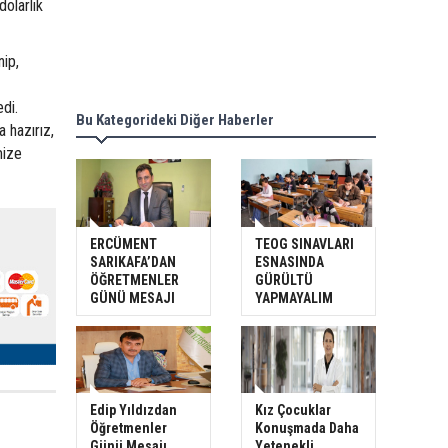
olarlık
nip,
di.
Bu Kategorideki Diğer Haberler
 hazırız,
mize
ERCÜMENT
TEOG SINAVLARI
SARIKAFA’DAN
ESNASINDA
ÖĞRETMENLER
GÜRÜLTÜ
GÜNÜ MESAJI
YAPMAYALIM
Edip Yıldızdan
Kız Çocuklar
Öğretmenler
Konuşmada Daha
Günü Mesajı
Yetenekli