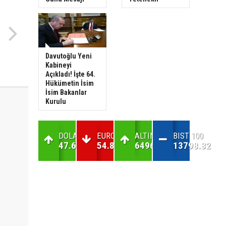
Davutoğlu Yeni
Kabineyi
Açıkladı! İşte 64.
Hükümetin İsim
İsim Bakanlar
Kurulu
DOLAR
EURO
ALTIN
BIST 100
47.63
54.82
6496.05
13798.82