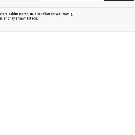
lara saldırı içeren, imla kuralları ile yazılmamış,
rumlar onaylanmamaktadır.