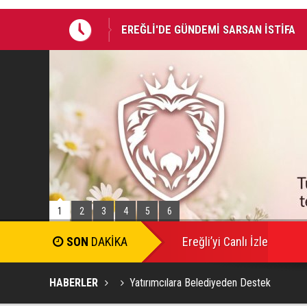
EREĞLİ'DE GÜNDEMİ SARSAN İSTİFA
Takla atan otomobildeki Bedirhan öldü, 
1
2
3
4
5
6
Ereğli’yi Canlı İzle
HABERLER
Yatırımcılara Belediyeden Destek