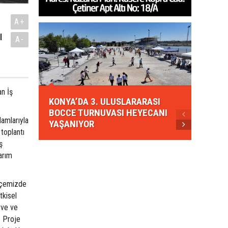
A+
ı
A-
KONYA
an İş
KONYA’DA 3. ULUSLARARASI
EZBER
BOCCE TURNUVASI HEYECANI
GELEN
damlarıyla
YAŞANIYOR
AHUD
 toplantı
ş
arım
ilçemizde
tkisel
yve ve
. Proje