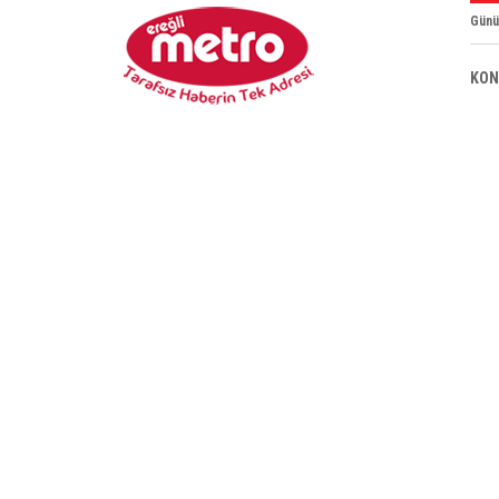
Günü
KON