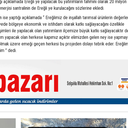
açıklamada Ereğli ye yapılacak bu yatırımların tahmini olarak 20 milyon d
nerjisi santralinin de Ereğli ye kurulacağını sözlerine ekledi.
ise yaptığı açıklamada “ Ereğlimiz de inşallah tarımsal ürünlerin değerle
yede bölgeye ekonomik ve istihdam olarak katkı sağlayacağını özellikle
mleri ile yapılacak olan yatırımların ilçemize büyük katkı sağlayacaktır de
rım yapacak olan herkese kapımız açıktır elimizden gelen ney ise yapmaya
olmak üzere emeği geçen herkesi bu projeden dolayı tebrik eder. Ereğli
im ” dedi.