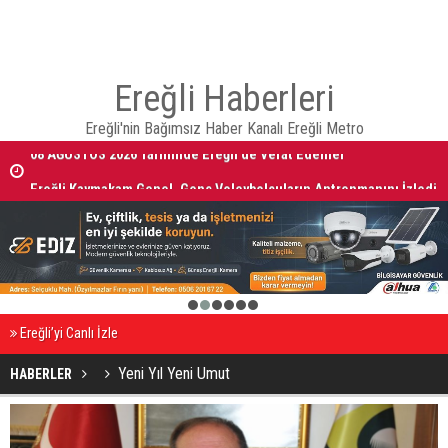
Ereğli Haberleri
Ereğli'nin Bağımsız Haber Kanalı Ereğli Metro
08 AĞUSTOS 2026 Tarihinde Ereğli’de Vefat Edenler
Ereğli Kaymakam Genel, Genç Voleybolcuların Antrenmanını İzledi
1
2
3
4
5
6
Ereğli’yi Canlı İzle
Yeni Yıl Yeni Umut
HABERLER