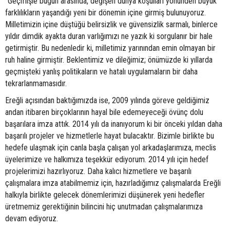
“Geçmişle bugün arasında, değişen dünya koşulları yönünden büyük
farklılıkların yaşandığı yeni bir dönemin içine girmiş bulunuyoruz.
Milletimizin içine düştüğü belirsizlik ve güvensizlik sarmalı, binlerce
yıldır dimdik ayakta duran varlığımızı ne yazık ki sorgulanır bir hale
getirmiştir. Bu nedenledir ki, milletimiz yarınından emin olmayan bir
ruh haline girmiştir. Beklentimiz ve dileğimiz; önümüzde ki yıllarda
geçmişteki yanlış politikaların ve hatalı uygulamaların bir daha
tekrarlanmamasıdır.
Ereğli açısından baktığımızda ise, 2009 yılında göreve geldiğimiz
andan itibaren birçoklarının hayal bile edemeyeceği övünç dolu
başarılara imza attık. 2014 yılı da inanıyorum ki bir önceki yıldan daha
başarılı projeler ve hizmetlerle hayat bulacaktır. Bizimle birlikte bu
hedefe ulaşmak için canla başla çalışan yol arkadaşlarımıza, meclis
üyelerimize ve halkımıza teşekkür ediyorum. 2014 yılı için hedef
projelerimizi hazırlıyoruz. Daha kalıcı hizmetlere ve başarılı
çalışmalara imza atabilmemiz için, hazırladığımız çalışmalarda Ereğli
halkıyla birlikte gelecek dönemlerimizi düşünerek yeni hedefler
üretmemiz gerektiğinin bilincini hiç unutmadan çalışmalarımıza
devam ediyoruz.