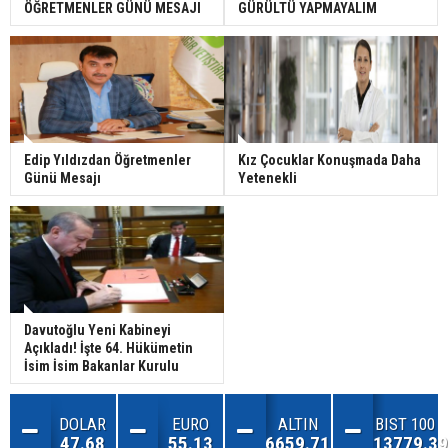
ÖĞRETMENLER GÜNÜ MESAJI
GÜRÜLTÜ YAPMAYALIM
Edip Yıldızdan Öğretmenler
Kız Çocuklar Konuşmada Daha
Günü Mesajı
Yetenekli
Davutoğlu Yeni Kabineyi
Açıkladı! İşte 64. Hükümetin
İsim İsim Bakanlar Kurulu
DOLAR
EURO
ALTIN
BIST 100
47.68
55.13
6659.71
13779.39