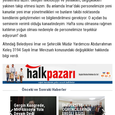
yenilemesi lazım. Gelişen teknolojiyi ve yenilikleri, değişiklikleri
yakinen takip etmesi lazım. Bu anlamda İmar’daki personelimizin yeni
kanunlar yeni imar yönetmelikleri ve bunların takibi noktasında
kendilerini geliştirmeleri ve bilgilendirilmesi gerekiyor. O açıdan bu
seminerin verimli olduğu kanaatindeyim. Hafta sonu olmasına rağmen
katılımın yoğun olması nedeniyle de personelimize teşekkür
ediyorum” dedi.
Altındağ Belediyesi İmar ve Şehircilik Müdür Yardımcısı Abdurrahman
Keleş 3194 Sayılı İmar Mevzuatı konusundaki değişiklikler hakkında
bilgi verdi.
Önceki ve Sonraki Haberler
Gergin Kongrede,
ÜNİVERSİTE
MHPAksoyla Yola
ÖĞRENCİLERİNİN
Devam Dedi
EREĞLİ İLGİSİ