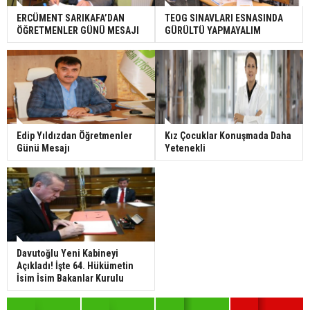
ERCÜMENT SARIKAFA’DAN
TEOG SINAVLARI ESNASINDA
ÖĞRETMENLER GÜNÜ MESAJI
GÜRÜLTÜ YAPMAYALIM
Edip Yıldızdan Öğretmenler
Kız Çocuklar Konuşmada Daha
Günü Mesajı
Yetenekli
Davutoğlu Yeni Kabineyi
Açıkladı! İşte 64. Hükümetin
İsim İsim Bakanlar Kurulu