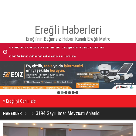
Ereğli Haberleri
Ereğli'nin Bağımsız Haber Kanalı Ereğli Metro
07 AĞUSTOS 2026 Tarihinde Ereğli’de Vefat Edenler
EREĞLİ'DE GÜNDEMİ SARSAN İSTİFA
1
2
3
4
5
6
Ereğli’yi Canlı İzle
3194 Sayılı İmar Mevzuatı Anlatıldı
HABERLER