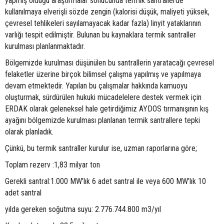
yapmış olduğu araştırmalar sonucunda termik santrallerde
kullanılmaya elverişli sözde zengin (kalorisi düşük, maliyeti yüksek,
çevresel tehlikeleri sayılamayacak kadar fazla) linyit yataklarının
varlığı tespit edilmiştir. Bulunan bu kaynaklara termik santraller
kurulması planlanmaktadır.
Bölgemizde kurulması düşünülen bu santrallerin yaratacağı çevresel
felaketler üzerine birçok bilimsel çalışma yapılmış ve yapılmaya
devam etmektedir. Yapılan bu çalışmalar hakkında kamuoyu
oluşturmak, sürdürülen hukuki mücadelelere destek vermek için
ERDAK olarak geleneksel hale getirdiğimiz AYDOS tırmanışının kış
ayağını bölgemizde kurulması planlanan termik santrallere tepki
olarak planladık.
Çünkü, bu termik santraller kurulur ise, uzman raporlarına göre;
Toplam rezerv :1,83 milyar ton
Gerekli santral:1.000 MW’lık 6 adet santral ile veya 600 MW’lık 10
adet santral
yılda gereken soğutma suyu: 2.776.744.800 m3/yıl