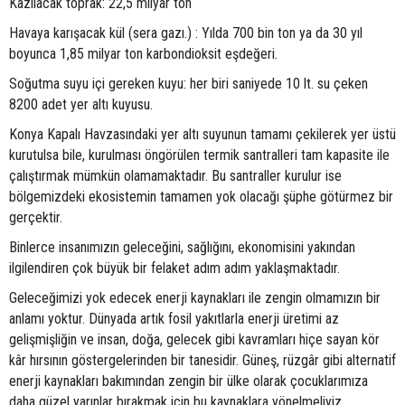
Kazılacak toprak: 22,5 milyar ton
Havaya karışacak kül (sera gazı.) : Yılda 700 bin ton ya da 30 yıl
boyunca 1,85 milyar ton karbondioksit eşdeğeri.
Soğutma suyu içi gereken kuyu: her biri saniyede 10 lt. su çeken
8200 adet yer altı kuyusu.
Konya Kapalı Havzasındaki yer altı suyunun tamamı çekilerek yer üstü
kurutulsa bile, kurulması öngörülen termik santralleri tam kapasite ile
çalıştırmak mümkün olamamaktadır. Bu santraller kurulur ise
bölgemizdeki ekosistemin tamamen yok olacağı şüphe götürmez bir
gerçektir.
Binlerce insanımızın geleceğini, sağlığını, ekonomisini yakından
ilgilendiren çok büyük bir felaket adım adım yaklaşmaktadır.
Geleceğimizi yok edecek enerji kaynakları ile zengin olmamızın bir
anlamı yoktur. Dünyada artık fosil yakıtlarla enerji üretimi az
gelişmişliğin ve insan, doğa, gelecek gibi kavramları hiçe sayan kör
kâr hırsının göstergelerinden bir tanesidir. Güneş, rüzgâr gibi alternatif
enerji kaynakları bakımından zengin bir ülke olarak çocuklarımıza
daha güzel yarınlar bırakmak için bu kaynaklara yönelmeliyiz.