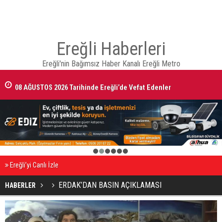
Ereğli Haberleri
Ereğli'nin Bağımsız Haber Kanalı Ereğli Metro
08 AĞUSTOS 2026 Tarihinde Ereğli’de Vefat Edenler
1
2
3
4
5
6
Ereğli’yi Canlı İzle
ERDAK’DAN BASIN AÇIKLAMASI
HABERLER