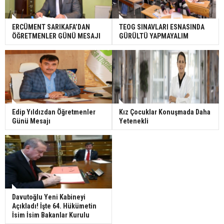
ERCÜMENT SARIKAFA’DAN
TEOG SINAVLARI ESNASINDA
ÖĞRETMENLER GÜNÜ MESAJI
GÜRÜLTÜ YAPMAYALIM
Edip Yıldızdan Öğretmenler
Kız Çocuklar Konuşmada Daha
Günü Mesajı
Yetenekli
Davutoğlu Yeni Kabineyi
Açıkladı! İşte 64. Hükümetin
İsim İsim Bakanlar Kurulu