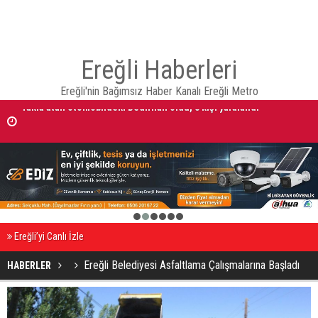
Ereğli Haberleri
Ereğli'nin Bağımsız Haber Kanalı Ereğli Metro
Takla atan otomobildeki Bedirhan öldü, 3 kişi yaralandı
Otomobilde silahla başlarından vurulan 2 kişiden, kadın öldü erkek
yaralandı
1
2
3
4
5
6
Ereğli’yi Canlı İzle
Ereğli Belediyesi Asfaltlama Çalışmalarına Başladı
HABERLER