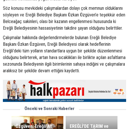
Söz konusu mevkideki çalışmalardan dolayı çok memnun olduklarını
söyleyen ve Ereğli Belediye Başkanı Özkan Özgüven’e teşekkür eden
Belceağaç sakinleri, olası bir kazanın engellenmesi hususunda ki
Ereğli Belediyesinin hassasiyetinin takdire şayan olduğunu belirttiler.
Çalışmalar hakkında değerlendirmelerde bulunan Ereğli Belediye
Başkanı Özkan Özgüven, Ereğli Belediyesi olarak hedeflerinin
Ereğli’deki tüm yolların standartlara uygun bir şekilde düzenlenmesi
olduğunu belirterek, artan hava sıcaklıkları ile birlikte açılan asfaltlama
sezonunda Belediyenin ilgili birimlerinin sahaya indiğini ve çalışmalara
aralıksız bir şekilde devam ettiğini kaydetti.
Önceki ve Sonraki Haberler
Özgüven: Ereğli At
EREĞLİ’DE TARIM ve