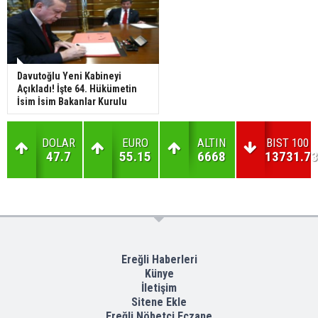
Davutoğlu Yeni Kabineyi
Açıkladı! İşte 64. Hükümetin
İsim İsim Bakanlar Kurulu
DOLAR
EURO
ALTIN
BIST 100
47.7
55.15
6668
13731.73
Ereğli Haberleri
Künye
İletişim
Sitene Ekle
Ereğli Nöbetçi Eczane