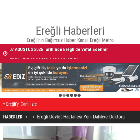
Ereğli Haberleri
Ereğli'nin Bağımsız Haber Kanalı Ereğli Metro
07 AĞUSTOS 2026 Tarihinde Ereğli’de Vefat Edenler
EREĞLİ'DE GÜNDEMİ SARSAN İSTİFA
1
2
3
4
5
6
Ereğli’yi Canlı İzle
HABERLER