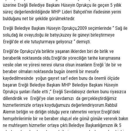
üzerine Ereğli Belediye Başkanı Hüseyin Oprukçu ile geçen 5 yıllık
süreç değerlendirildiğinde MHP Lideri Bahçeli’nin ifadesinin yerini
bulduğunu net bir şekilde görülmektedir.
Ereğli Belediye Başkanı Hüseyin Oprukçu,2009 seçimlerinde “ Sağ ile
solu,dağ ile ovayı,doğu ile batıyı,kuzey ile güneyi birleştirmeye
Ereğli’de el ele tutuşturmaya geliyoruz “ demişti.
Ereğli’de Oprukçu’yla birlikte yaşanan ilklerden biri de birlik ve
beraberlik noktasında oldu.Ereğli’de yöreciliğin tarihe karışmasına
vesile olan ve yöresi neresi olursa olsun insanların Ereğli ‘de bir ve
beraber olmaları noktasında bugün önemli bir mesafe
kaydedilmesinde yoğun gayret sarf eden bunu da önemli ölçüde
başaran Ereğli Belediye Başkanı MHP Belediye Başkanı Hüseyin
Oprukçu şunları ifade etti ;” Ereğli Sevdalısıyız derken bunu riyasızca
dillendirdik ve Ereğli’ye olan sevdamızı da gerçekleştirdiğimiz
hizmetlerimizle ortaya koyduğumuzu değerlendiriyorum.Rabbül
Alemin birliğin ve dirliğin olduğu yere rahmetini veriyor.Ereğli’deki
hemşehrilerimle bir ve beraber olup,el ele gönül gönüle vererek bakın
ne muhteşem hizmetler ortaya çıktı.Belediye Başkanlığımızın ilk 5