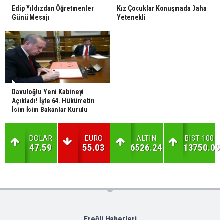
Edip Yıldızdan Öğretmenler
Kız Çocuklar Konuşmada Daha
Günü Mesajı
Yetenekli
Davutoğlu Yeni Kabineyi
Açıkladı! İşte 64. Hükümetin
İsim İsim Bakanlar Kurulu
DOLAR
EURO
ALTIN
BIST 100
47.59
55.03
6526.24
13750.09
Ereğli Haberleri