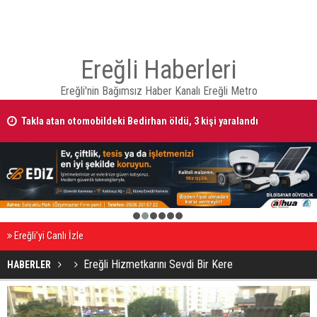
Ereğli Haberleri
Ereğli'nin Bağımsız Haber Kanalı Ereğli Metro
Takla atan otomobildeki Bedirhan öldü, 3 kişi yaralandı
1
2
3
4
5
6
Ereğli’yi Canlı İzle
Ereğli Hizmetkarını Sevdi Bir Kere
HABERLER