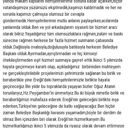
yılında makam kapılarını hemşehrilerime sonuna kadar açarken,hiçbir
vatandaşımıza yüzümüzü ekşitmedik,kaşımızı kaldırmadık ve her ne
sorunla kapımızı çalmışsa olumsuz bir cevapla
göndermedik.Hemşehrilerimin mutlu anlarını paylaşırken,acılarında
yanlarında olduk.Ben ve yol arkadaşlarım siyaseti bir hizmet aracı
olarak biliriz.Yaşadığımız tüm olumsuzluklara rağmen,zulüm ve baskı
sürecine rağmen herkese bir fazla hizmet sunmanın çabasında
olduk.Dağlısıyla ovalısıyla,doğulusuyla batılısıyla herkesin Belediye
Başkanı olduk.Ayırmadan,ayrıştırmadan ve hiç kimseyi
ötekileştirmeden eşit hizmet sunmaya gayret ettik.İkinci 5 yılımızda
hayata geçirmeye kararlı olup, açıkladığımız birbirinden muhteşem
ve gerçekleştirilebilir projelerimizi şehrimizde sağlanan bu birlik ve
beraberlikle yine Ereğli’deki hemşehrilerimizle birlikte hayata
geçireceğiz.Bin yıldır bu topraklarda yaşayan bizler Oğuz Atanın
torunlarıyız,Hz.Peygamber’in ümmetiyiz.Bu iki büyük nimetle birlik ve
beraberliğimizi muhafaza ederek Ereğli’nin geleceğini birlikte inşa
ederken,Türkiye’nin geleceğine de katkı sağlayacağız.Ben hiçbir
zaman Belediye Başkanlığı havasını yaşamadım,böyle bir derdim de
olmaz.Ben içinizden biri olarak Ereğli’nin hizmetkarıyım.Bu
hizmetkarlığımızı ikinci 5 yılımızda da riyasız olarak devam ettirmeye