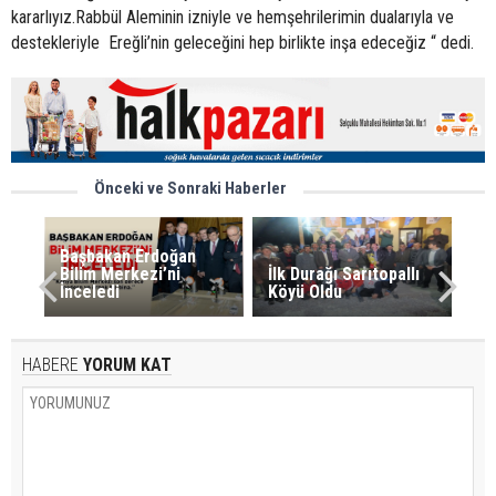
kararlıyız.Rabbül Aleminin izniyle ve hemşehrilerimin dualarıyla ve
destekleriyle Ereğli’nin geleceğini hep birlikte inşa edeceğiz “ dedi.
Önceki ve Sonraki Haberler
Başbakan Erdoğan
Bilim Merkezi’ni
İlk Durağı Sarıtopallı
İnceledi
Köyü Oldu
HABERE
YORUM KAT