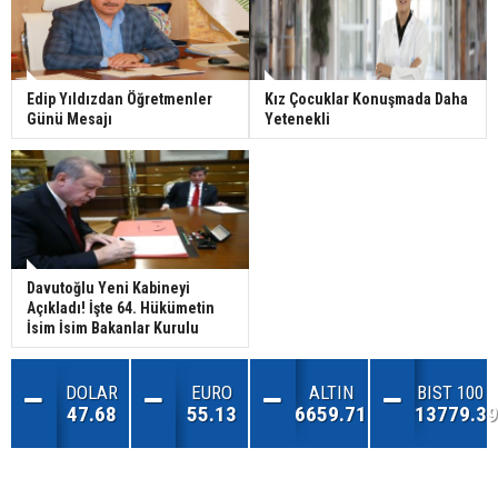
Edip Yıldızdan Öğretmenler
Kız Çocuklar Konuşmada Daha
Günü Mesajı
Yetenekli
Davutoğlu Yeni Kabineyi
Açıkladı! İşte 64. Hükümetin
İsim İsim Bakanlar Kurulu
DOLAR
EURO
ALTIN
BIST 100
47.68
55.13
6659.71
13779.39