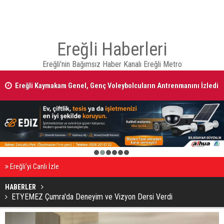
Ereğli Haberleri
Ereğli'nin Bağımsız Haber Kanalı Ereğli Metro
Ereğli Kaymakam Genel, Genç Voleybolcuların Antrenmanını İzledi
1
2
3
4
5
6
Ereğli’yi Canlı İzle
HABERLER
ETYEMEZ Çumra'da Deneyim ve Vizyon Dersi Verdi