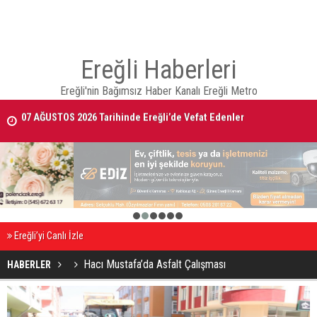
Ereğli Haberleri
Ereğli'nin Bağımsız Haber Kanalı Ereğli Metro
07 AĞUSTOS 2026 Tarihinde Ereğli’de Vefat Edenler
EREĞLİ'DE GÜNDEMİ SARSAN İSTİFA
1
2
3
4
5
6
Ereğli’yi Canlı İzle
Hacı Mustafa’da Asfalt Çalışması
HABERLER