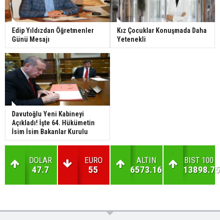
Edip Yıldızdan Öğretmenler
Kız Çocuklar Konuşmada Daha
Günü Mesajı
Yetenekli
Davutoğlu Yeni Kabineyi
Açıkladı! İşte 64. Hükümetin
İsim İsim Bakanlar Kurulu
DOLAR
EURO
ALTIN
BIST 100
47.7
55
6573.16
13898.75