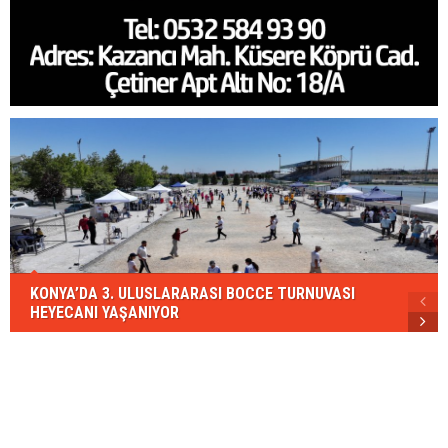
KONYA’DA 3. ULUSLARARASI BOCCE TURNUVASI
HEYECANI YAŞANIYOR