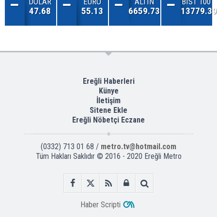
DOLAR
EURO
ALTIN
BIST 100
47.68
55.13
6659.73
13779.39
Ereğli Haberleri
Künye
İletişim
Sitene Ekle
Ereğli Nöbetçi Eczane
(0332) 713 01 68 /
metro.tv@hotmail.com
Tüm Hakları Saklıdır © 2016 - 2020 Ereğli Metro
Haber Scripti