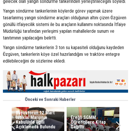
gelecek olan yangın söndürme tankerinden yerleştirileceğini söyledi.
Yangın söndürme tankerlerinin köylerde görev yapmak üzere
tasarlanmış yangın söndürme araçları olduğunun altını çizen Özgüven
gönüllü itfaiyecilik sistemi ile bu araçların kullanımı noktasında İtfaiye
Müdürlüğü tarafından yerleşimi yapılan mahallelerde sunum ve
tanıtımının yapılacağını belirtti.
Yangın söndürme tankerlerin 3 ton su kapasiteli olduğunu kaydeden
Özgüven, tankerlerin köye özel hazırlandığını ve traktöre entegre
edilebileceğini de sözlerine ekledi.
Önceki ve Sonraki Haberler
Büyüktorun 12 Mart
İstiklal Marşının
Ereğli SGMM
Kabulüyle İlgili
Öğrencilere Kitap
Açıklamada Bulundu
Dağıttı