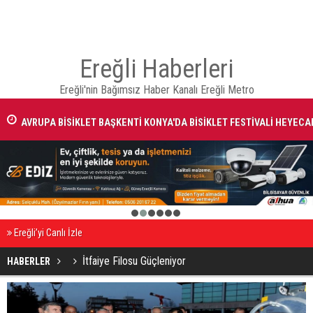
Ereğli Haberleri
Ereğli'nin Bağımsız Haber Kanalı Ereğli Metro
AVRUPA BİSİKLET BAŞKENTİ KONYA'DA BİSİKLET FESTİVALİ HEYECA
BAŞLADI
1
2
3
4
5
6
Ereğli’yi Canlı İzle
İtfaiye Filosu Güçleniyor
HABERLER