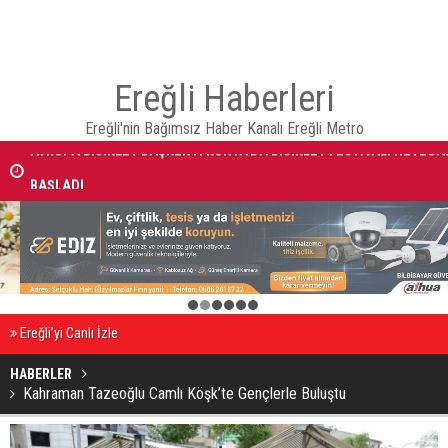
Ereğli Haberleri
AVRUPA BİSİKLET BAŞKENTİ KONYA'DA BİSİKLET FESTİVALİ HEYECA
Ereğli'nin Bağımsız Haber Kanalı Ereğli Metro
BAŞLADI
BAŞKAN ALTAY: “GENÇ KOMEK VE BİLGEHANELERDE 30 BİN ÖĞRENC
YAZ AYLARINI BİZİMLE BİRLİKTE GEÇİRİYOR”
1
2
3
4
5
6
Ereğli’yi Canlı İzle
HABERLER
Kahraman Tazeoğlu Camlı Köşk’te Gençlerle Buluştu