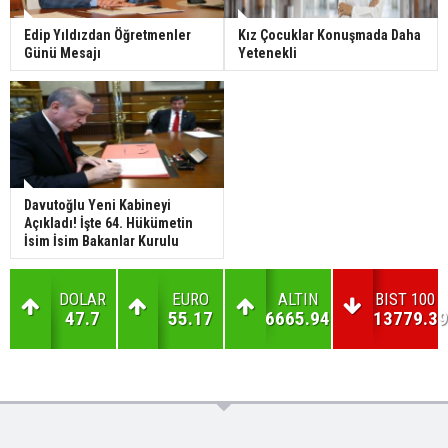
Edip Yıldızdan Öğretmenler
Kız Çocuklar Konuşmada Daha
Günü Mesajı
Yetenekli
Davutoğlu Yeni Kabineyi
Açıkladı! İşte 64. Hükümetin
İsim İsim Bakanlar Kurulu
DOLAR
EURO
ALTIN
BIST 100
47.7
55.17
6665.94
13779.39