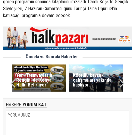
gören programın sonunda kitaplarını imzaladı. Camlı Köşk’te Gençlik
Söyleşileri, 7 Haziran Cumartesi günü Tarihçi Talha Uğurluel’in
katılacağı programla devam edecek.
Önceki ve Sonraki Haberler
Yeni Tramvayların
Köprülü kavşak
Rengini de Konya
çalışmaları yakında
Halkı Belirliyor
başlıyor…
HABERE
YORUM KAT