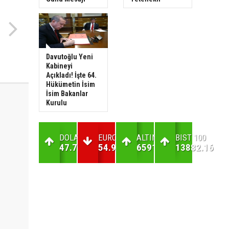
Davutoğlu Yeni
Kabineyi
Açıkladı! İşte 64.
Hükümetin İsim
İsim Bakanlar
Kurulu
DOLAR
EURO
ALTIN
BIST 100
47.7
54.99
6591.83
13882.16