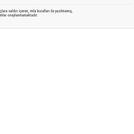
lara saldırı içeren, imla kuralları ile yazılmamış,
rumlar onaylanmamaktadır.