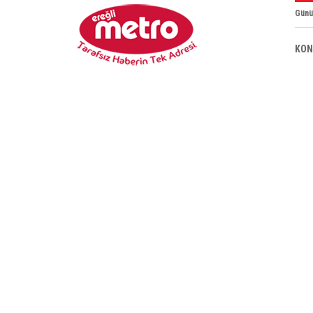
Günü
KON