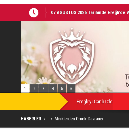
07 AĞUSTOS 2026 Tarihinde Ereğli’de 
EREĞLİ'DE GÜNDEMİ SARSAN İSTİFA
1
2
3
4
5
6
SON
DAKİKA
Ereğli’yi Canlı İzle
HABERLER
Miniklerden Örnek Davranış