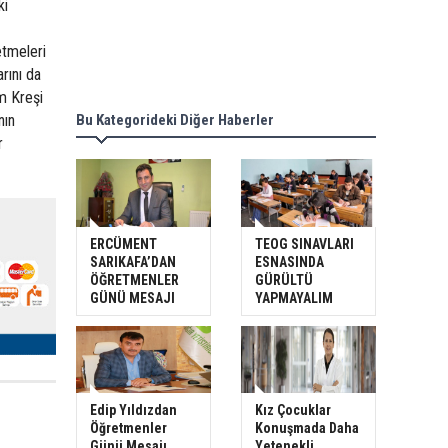
ki
etmeleri
arını da
m Kreşi
nın
Bu Kategorideki Diğer Haberler
r
ERCÜMENT
TEOG SINAVLARI
SARIKAFA’DAN
ESNASINDA
ÖĞRETMENLER
GÜRÜLTÜ
GÜNÜ MESAJI
YAPMAYALIM
Edip Yıldızdan
Kız Çocuklar
Öğretmenler
Konuşmada Daha
Günü Mesajı
Yetenekli