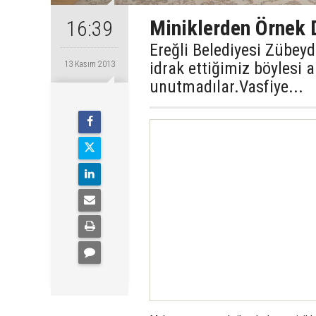
Miniklerden Örnek 
16:39
Ereğli Belediyesi Zübey
idrak ettiğimiz böylesi 
13 Kasım 2013
unutmadılar.Vasfiye...