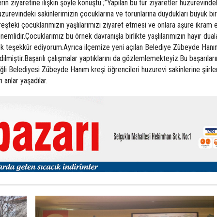
in ziyaretine ilişkin şöyle konuştu ;”Yapılan bu tür ziyaretler huzurevinde
huzurevindeki sakinlerimizin çocuklarına ve torunlarına duydukları büyük bir
reşteki çocuklarımızın yaşlılarımızı ziyaret etmesi ve onlara aşure ikram 
önemlidir.Çocuklarımız bu örnek davranışla birlikte yaşlılarımızın hayır dual
 çok teşekkür ediyorum.Ayrıca ilçemize yeni açılan Belediye Zübeyde Hanı
ilmiştir.Başarılı çalışmalar yaptıklarını da gözlemlemekteyiz.Bu başarıları
ğli Belediyesi Zübeyde Hanım kreşi öğrencileri huzurevi sakinlerine şiirle
anlar yaşadılar.