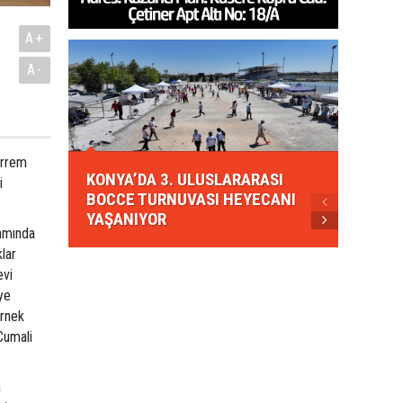
A+
A-
KONYA
arrem
KONYA’DA 3. ULUSLARARASI
EZBER
i
BOCCE TURNUVASI HEYECANI
GELEN
YAŞANIYOR
AHUD
ramında
lar
evi
ye
örnek
Cumali
n