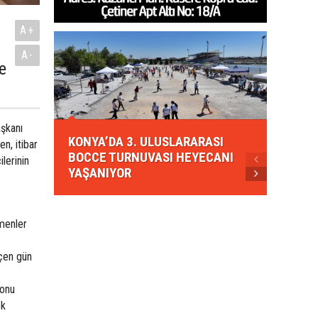
A+
A-
e
KONYA
şkanı
KONYA’DA 3. ULUSLARARASI
EZBER
n, itibar
BOCCE TURNUVASI HEYECANI
GELEN
lerinin
YAŞANIYOR
AHUD
menler
eçen gün
konu
ek