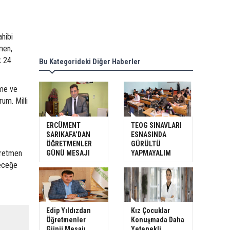
ahibi
men,
k 24
Bu Kategorideki Diğer Haberler
tme ve
um. Milli
ERCÜMENT
TEOG SINAVLARI
SARIKAFA’DAN
ESNASINDA
ÖĞRETMENLER
GÜRÜLTÜ
ğretmen
GÜNÜ MESAJI
YAPMAYALIM
leceğe
Edip Yıldızdan
Kız Çocuklar
Öğretmenler
Konuşmada Daha
Günü Mesajı
Yetenekli