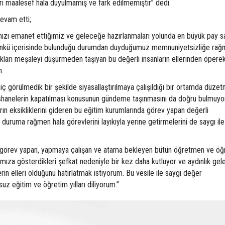
ları maalesef hala duyulmamış ve fark edilmemiştir” dedi.
evam etti;
ımızı emanet ettiğimiz ve geleceğe hazırlanmaları yolunda en büyük pay s
nkü içerisinde bulunduğu durumdan duyduğumuz memnuniyetsizliğe rağ
kları meşaleyi düşürmeden taşıyan bu değerli insanların ellerinden öpere
m.
iç görülmedik bir şekilde siyasallaştırılmaya çalışıldığı bir ortamda düze
shanelerin kapatılması konusunun gündeme taşınmasını da doğru bulmuyor
rın eksikliklerini gideren bu eğitim kurumlarında görev yapan değerli
duruma rağmen hala görevlerini layıkıyla yerine getirmelerini de saygı ile
e görev yapan, yapmaya çalışan ve atama bekleyen bütün öğretmen ve ö
rımıza gösterdikleri şefkat nedeniyle bir kez daha kutluyor ve aydınlık ge
erin elleri olduğunu hatırlatmak istiyorum. Bu vesile ile saygı değer
uz eğitim ve öğretim yılları diliyorum.”