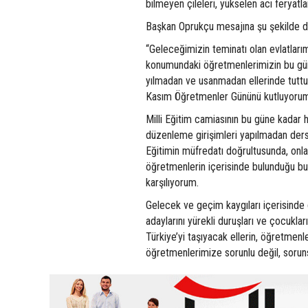
bilmeyen çileleri, yükselen acı feryat
Başkan Oprukçu mesajına şu şekilde d
“Geleceğimizin teminatı olan evlatlar
konumundaki öğretmenlerimizin bu gü
yılmadan ve usanmadan ellerinde tuttu
Kasım Öğretmenler Gününü kutluyoru
Milli Eğitim camiasının bu güne kadar h
düzenleme girişimleri yapılmadan der
Eğitimin müfredatı doğrultusunda, onla
öğretmenlerin içerisinde bulunduğu bu 
karşılıyorum.
Gelecek ve geçim kaygıları içerisind
adaylarını yürekli duruşları ve çocukla
Türkiye’yi taşıyacak ellerin, öğretmenl
öğretmenlerimize sorunlu değil, soruns