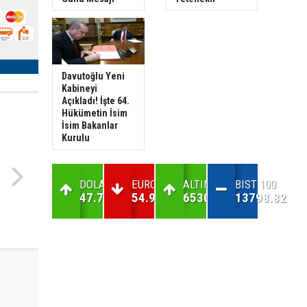
Davutoğlu Yeni
Kabineyi
Açıkladı! İşte 64.
Hükümetin İsim
İsim Bakanlar
Kurulu
DOLAR
EURO
ALTIN
BIST 100
47.7
54.98
6530.33
13798.82