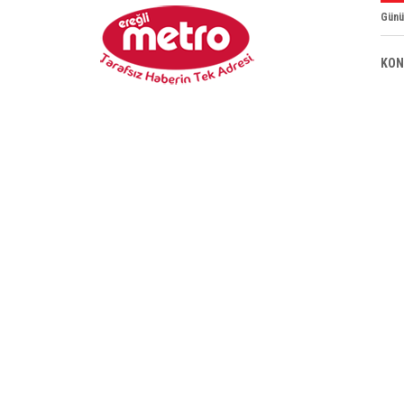
Günü
KON