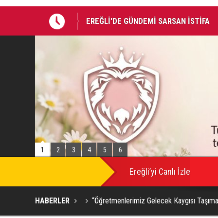
EREĞLİ'DE GÜNDEMİ SARSAN İSTİFA
Takla atan otomobildeki Bedirhan öldü, 
1
2
3
4
5
6
Ereğli’yi Canlı İzle
HABERLER
“Öğretmenlerimiz Gelecek Kaygısı Taşıma