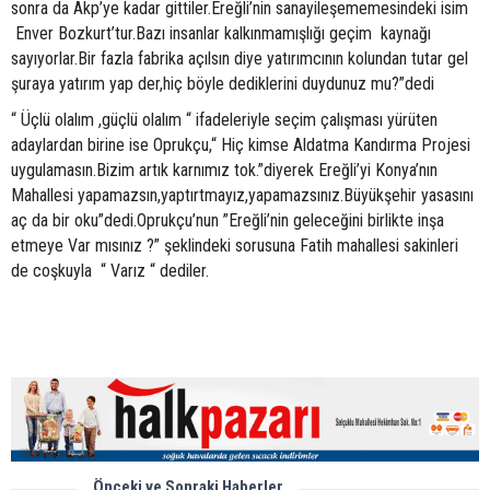
sonra da Akp’ye kadar gittiler.Ereğli’nin sanayileşememesindeki isim
Enver Bozkurt’tur.Bazı insanlar kalkınmamışlığı geçim kaynağı
sayıyorlar.Bir fazla fabrika açılsın diye yatırımcının kolundan tutar gel
şuraya yatırım yap der,hiç böyle dediklerini duydunuz mu?”dedi
“ Üçlü olalım ,güçlü olalım “ ifadeleriyle seçim çalışması yürüten
adaylardan birine ise Oprukçu,“ Hiç kimse Aldatma Kandırma Projesi
uygulamasın.Bizim artık karnımız tok.”diyerek Ereğli’yi Konya’nın
Mahallesi yapamazsın,yaptırtmayız,yapamazsınız.Büyükşehir yasasını
aç da bir oku”dedi.Oprukçu’nun ”Ereğli’nin geleceğini birlikte inşa
etmeye Var mısınız ?” şeklindeki sorusuna Fatih mahallesi sakinleri
de coşkuyla “ Varız “ dediler.
Önceki ve Sonraki Haberler