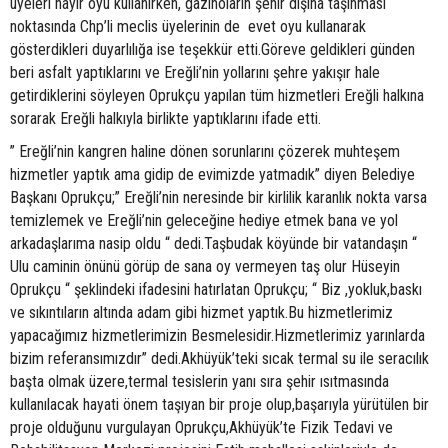
üyeleri hayır oyu kullanırken, gazinoların şehir dışına taşınması
noktasında Chp’li meclis üyelerinin de evet oyu kullanarak
gösterdikleri duyarlılığa ise teşekkür etti.Göreve geldikleri günden
beri asfalt yaptıklarını ve Ereğli’nin yollarını şehre yakışır hale
getirdiklerini söyleyen Oprukçu yapılan tüm hizmetleri Ereğli halkına
sorarak Ereğli halkıyla birlikte yaptıklarını ifade etti.
” Ereğli’nin kangren haline dönen sorunlarını çözerek muhteşem
hizmetler yaptık ama gidip de evimizde yatmadık” diyen Belediye
Başkanı Oprukçu;” Ereğli’nin neresinde bir kirlilik karanlık nokta varsa
temizlemek ve Ereğli’nin geleceğine hediye etmek bana ve yol
arkadaşlarıma nasip oldu “ dedi.Taşbudak köyünde bir vatandaşın “
Ulu caminin önünü görüp de sana oy vermeyen taş olur Hüseyin
Oprukçu “ şeklindeki ifadesini hatırlatan Oprukçu; “ Biz ,yokluk,baskı
ve sıkıntıların altında adam gibi hizmet yaptık.Bu hizmetlerimiz
yapacağımız hizmetlerimizin Besmelesidir.Hizmetlerimiz yarınlarda
bizim referansımızdır” dedi.Akhüyük’teki sıcak termal su ile seracılık
başta olmak üzere,termal tesislerin yanı sıra şehir ısıtmasında
kullanılacak hayati önem taşıyan bir proje olup,başarıyla yürütülen bir
proje olduğunu vurgulayan Oprukçu,Akhüyük’te Fizik Tedavi ve