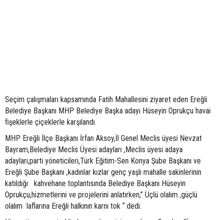
Seçim çalışmaları kapsamında Fatih Mahallesini ziyaret eden Ereğli
Belediye Başkanı MHP Belediye Başka adayı Hüseyin Oprukçu havai
fişeklerle çiçeklerle karşılandı.
MHP Ereğli İlçe Başkanı İrfan Aksoy,İl Genel Meclis üyesi Nevzat
Bayram,Belediye Meclis Üyesi adayları ,Meclis üyesi adaya
adayları,parti yöneticileri,Türk Eğitim-Sen Konya Şube Başkanı ve
Ereğli Şube Başkanı ,kadınlar kızlar genç yaşlı mahalle sakinlerinin
katıldığı kahvehane toplantısında Belediye Başkanı Hüseyin
Oprukçu,hizmetlerini ve projelerini anlatırken,” Üçlü olalım ,güçlü
olalım laflarına Ereğli halkının karnı tok “ dedi.