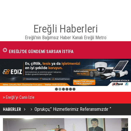
Ereğli Haberleri
Ereğli'nin Bağımsız Haber Kanalı Ereğli Metro
EREĞLİ'DE GÜNDEMİ SARSAN İSTİFA
1
2
3
4
5
6
Ereğli’yi Canlı İzle
Oprukçu;” Hizmetlerimiz Referansımızdır “
HABERLER