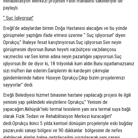
Rehabilitasyon Merkezi projesini Fatih mahallesi sakinleriyle de
paylaştı.
“ Suç İşliyorsun”
Ereğli’de adaylardan birinin Doğa Hastanesi alacağını ve bu yönde
görüşmeler yaptığını ifade etmesi üzerine “ Suç işliyorsun” diyen
Oprukçu;” İhaleye fesat karıştırıyorsun.Suç işliyorsun.Sen neyin
görüşmesini diyorsun.Bunun heyeti var,bütçesi var,bilançosu
var,meclisi var.Sen kimin adına neyin pazarlığını yapıyorsun.Suç
işliyorsun.Bir de diyor ki, 18 trilyonluk kum aldın.Bunu ispatlamazsanız
sizi müfteri ilan ederim.Gariplerim iki kardeşim çıkmışlar
gündemlerinde habire Hüseyin Oprukçu.Çıkıp bizim projelerimizi
sayıyorlar” dedi.
Ereğli Belediyesi hizmet binasının hastane yapılacağı projesi ile ilgili
yenisini yap şeklindeki eleştirilere Oprukçu;” Yenisini de
yapacağım.Akhüyük’teki termal tesislerin yanı sıra termal suya bağlı
olarak Fizik Tedavi ve Rehabilitasyon Merkezi kuracağım”
dedi.Oprukçu ikinci 5 yılda kentsel dönüşüm projeleriyle eski buğday
pazarı,eski sanayi bölgesi ve 90 dükkanlar bölgesinin de nefes
alabilecek alanlar haline getirileceğini vurgulayarak,yeni sanayi