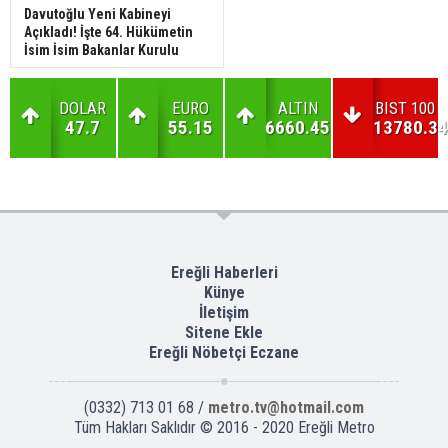
Davutoğlu Yeni Kabineyi
Açıkladı! İşte 64. Hükümetin
İsim İsim Bakanlar Kurulu
DOLAR
EURO
ALTIN
BIST 100
47.7
55.15
6660.45
13780.34
Ereğli Haberleri
Künye
İletişim
Sitene Ekle
Ereğli Nöbetçi Eczane
(0332) 713 01 68 /
metro.tv@hotmail.com
Tüm Hakları Saklıdır © 2016 - 2020 Ereğli Metro