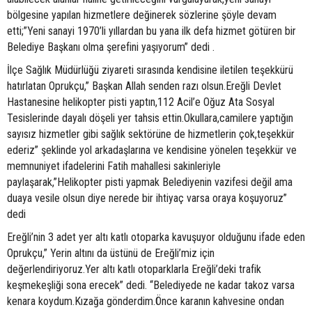
bölgesine yapılan hizmetlere değinerek sözlerine şöyle devam
etti;”Yeni sanayi 1970’li yıllardan bu yana ilk defa hizmet götüren bir
Belediye Başkanı olma şerefini yaşıyorum” dedi .
İlçe Sağlık Müdürlüğü ziyareti sırasında kendisine iletilen teşekkürü
hatırlatan Oprukçu,” Başkan Allah senden razı olsun.Ereğli Devlet
Hastanesine helikopter pisti yaptın,112 Acil’e Oğuz Ata Sosyal
Tesislerinde dayalı döşeli yer tahsis ettin.Okullara,camilere yaptığın
sayısız hizmetler gibi sağlık sektörüne de hizmetlerin çok,teşekkür
ederiz” şeklinde yol arkadaşlarına ve kendisine yönelen teşekkür ve
memnuniyet ifadelerini Fatih mahallesi sakinleriyle
paylaşarak,”Helikopter pisti yapmak Belediyenin vazifesi değil ama
duaya vesile olsun diye nerede bir ihtiyaç varsa oraya koşuyoruz”
dedi
Ereğli’nin 3 adet yer altı katlı otoparka kavuşuyor olduğunu ifade eden
Oprukçu,” Yerin altını da üstünü de Ereğli’miz için
değerlendiriyoruz.Yer altı katlı otoparklarla Ereğli’deki trafik
keşmekeşliği sona erecek” dedi. “Belediyede ne kadar takoz varsa
kenara koydum.Kızağa gönderdim.Önce karanın kahvesine ondan