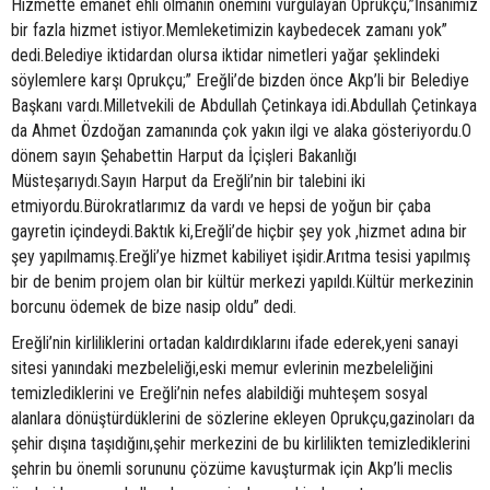
Hizmette emanet ehli olmanın önemini vurgulayan Oprukçu,”İnsanımız
bir fazla hizmet istiyor.Memleketimizin kaybedecek zamanı yok”
dedi.Belediye iktidardan olursa iktidar nimetleri yağar şeklindeki
söylemlere karşı Oprukçu;” Ereğli’de bizden önce Akp’li bir Belediye
Başkanı vardı.Milletvekili de Abdullah Çetinkaya idi.Abdullah Çetinkaya
da Ahmet Özdoğan zamanında çok yakın ilgi ve alaka gösteriyordu.O
dönem sayın Şehabettin Harput da İçişleri Bakanlığı
Müsteşarıydı.Sayın Harput da Ereğli’nin bir talebini iki
etmiyordu.Bürokratlarımız da vardı ve hepsi de yoğun bir çaba
gayretin içindeydi.Baktık ki,Ereğli’de hiçbir şey yok ,hizmet adına bir
şey yapılmamış.Ereğli’ye hizmet kabiliyet işidir.Arıtma tesisi yapılmış
bir de benim projem olan bir kültür merkezi yapıldı.Kültür merkezinin
borcunu ödemek de bize nasip oldu” dedi.
Ereğli’nin kirliliklerini ortadan kaldırdıklarını ifade ederek,yeni sanayi
sitesi yanındaki mezbeleliği,eski memur evlerinin mezbeleliğini
temizlediklerini ve Ereğli’nin nefes alabildiği muhteşem sosyal
alanlara dönüştürdüklerini de sözlerine ekleyen Oprukçu,gazinoları da
şehir dışına taşıdığını,şehir merkezini de bu kirlilikten temizlediklerini
şehrin bu önemli sorununu çözüme kavuşturmak için Akp’li meclis