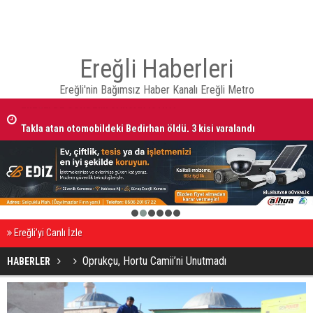
Ereğli Haberleri
Ereğli'nin Bağımsız Haber Kanalı Ereğli Metro
Takla atan otomobildeki Bedirhan öldü, 3 kişi yaralandı
1
2
3
4
5
6
Ereğli’yi Canlı İzle
Oprukçu, Hortu Camii’ni Unutmadı
HABERLER