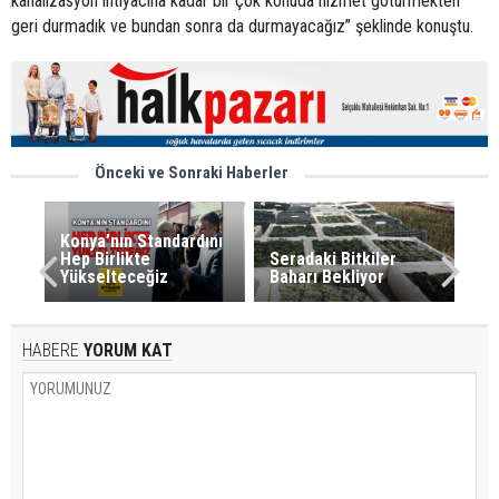
kanalizasyon ihtiyacına kadar bir çok konuda hizmet götürmekten
geri durmadık ve bundan sonra da durmayacağız” şeklinde konuştu.
Önceki ve Sonraki Haberler
Konya’nın Standardını
Hep Birlikte
Seradaki Bitkiler
Yükselteceğiz
Baharı Bekliyor
HABERE
YORUM KAT