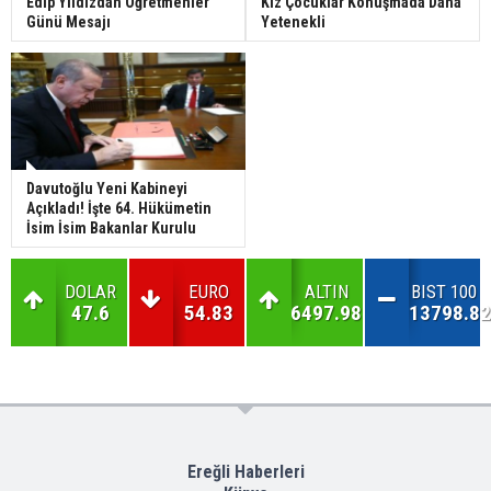
Edip Yıldızdan Öğretmenler
Kız Çocuklar Konuşmada Daha
Günü Mesajı
Yetenekli
Davutoğlu Yeni Kabineyi
Açıkladı! İşte 64. Hükümetin
İsim İsim Bakanlar Kurulu
DOLAR
EURO
ALTIN
BIST 100
47.6
54.83
6497.98
13798.82
Ereğli Haberleri