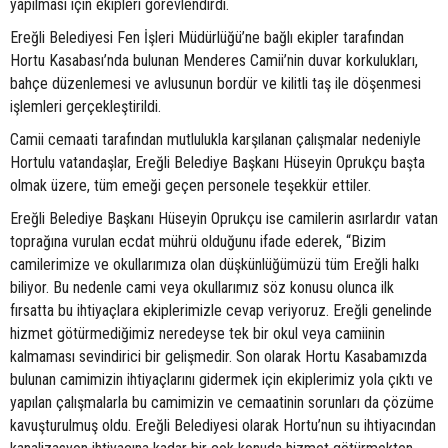
yapılması için ekipleri görevlendirdi.
Ereğli Belediyesi Fen İşleri Müdürlüğü’ne bağlı ekipler tarafından
Hortu Kasabası’nda bulunan Menderes Camii’nin duvar korkulukları,
bahçe düzenlemesi ve avlusunun bordür ve kilitli taş ile döşenmesi
işlemleri gerçekleştirildi.
Camii cemaati tarafından mutlulukla karşılanan çalışmalar nedeniyle
Hortulu vatandaşlar, Ereğli Belediye Başkanı Hüseyin Oprukçu başta
olmak üzere, tüm emeği geçen personele teşekkür ettiler.
Ereğli Belediye Başkanı Hüseyin Oprukçu ise camilerin asırlardır vatan
toprağına vurulan ecdat mührü olduğunu ifade ederek, “Bizim
camilerimize ve okullarımıza olan düşkünlüğümüzü tüm Ereğli halkı
biliyor. Bu nedenle cami veya okullarımız söz konusu olunca ilk
fırsatta bu ihtiyaçlara ekiplerimizle cevap veriyoruz. Ereğli genelinde
hizmet götürmediğimiz neredeyse tek bir okul veya camiinin
kalmaması sevindirici bir gelişmedir. Son olarak Hortu Kasabamızda
bulunan camimizin ihtiyaçlarını gidermek için ekiplerimiz yola çıktı ve
yapılan çalışmalarla bu camimizin ve cemaatinin sorunları da çözüme
kavuşturulmuş oldu. Ereğli Belediyesi olarak Hortu’nun su ihtiyacından