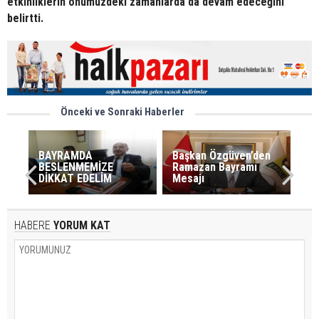
etkinliklerin önümüzdeki zamanlarda da devam edeceğini
belirtti.
Önceki ve Sonraki Haberler
BAYRAMDA
Başkan Özgüven’den
BESLENMEMİZE
Ramazan Bayramı
DİKKAT EDELİM
Mesajı
HABERE
YORUM KAT