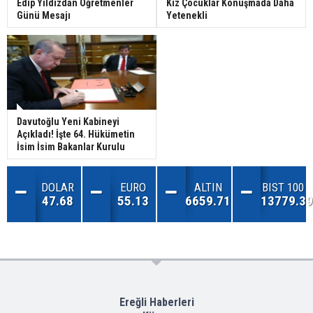
Edip Yıldızdan Öğretmenler
Kız Çocuklar Konuşmada Daha
Günü Mesajı
Yetenekli
Davutoğlu Yeni Kabineyi
Açıkladı! İşte 64. Hükümetin
İsim İsim Bakanlar Kurulu
DOLAR
EURO
ALTIN
BIST 100
47.68
55.13
6659.71
13779.39
Ereğli Haberleri