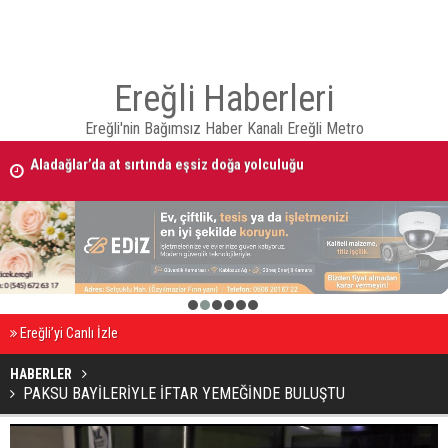
Ereğli Haberleri
Ereğli'nin Bağımsız Haber Kanalı Ereğli Metro
Aladağlar’da at sırtında eşsiz doğa yolculuğu
09 AĞUSTOS 2026 Tarihinde Ereğli’de Vefat Edenler
1
2
3
4
5
6
Ereğli’yi Canlı İzle
HABERLER
PAKSU BAYİLERİYLE İFTAR YEMEĞİNDE BULUŞTU