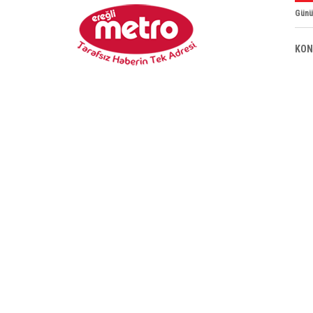
Günü
KON