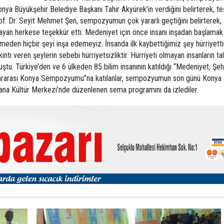
a Büyükşehir Belediye Başkanı Tahir Akyürek’in verdiğini belirterek, t
f. Dr. Seyit Mehmet Şen, sempozyumun çok yararlı geçtiğini belirterek,
layan herkese teşekkür etti. Medeniyet için önce insanı inşadan başlamak
etmeden hiçbir şeyi inşa edemeyiz. İnsanda ilk kaybettiğimiz şey hürriyetti
kıntı veren şeylerin sebebi hürriyetsizliktir. Hürriyeti olmayan insanların ta
uştu. Türkiye’den ve 6 ülkeden 85 bilim insanının katıldığı “Medeniyet, Şeh
luslararası Konya Sempozyumu”na katılanlar, sempozyumun son günü Konya
ana Kültür Merkezi’nde düzenlenen sema programını da izlediler.