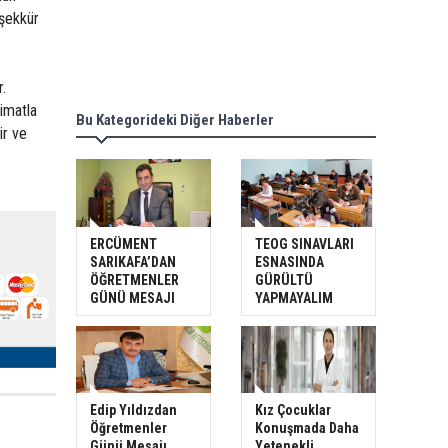
eşekkür
r.
limatla
Bu Kategorideki Diğer Haberler
ir ve
ERCÜMENT
TEOG SINAVLARI
SARIKAFA’DAN
ESNASINDA
ÖĞRETMENLER
GÜRÜLTÜ
GÜNÜ MESAJI
YAPMAYALIM
Edip Yıldızdan
Kız Çocuklar
Öğretmenler
Konuşmada Daha
Günü Mesajı
Yetenekli