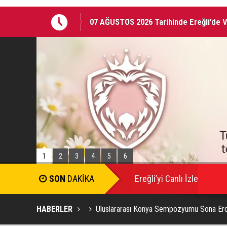
EREĞLİ'DE GÜNDEMİ SARSAN İSTİFA
1
2
3
4
5
6
Ereğli’yi Canlı İzle
HABERLER
Uluslararası Konya Sempozyumu Sona Erd