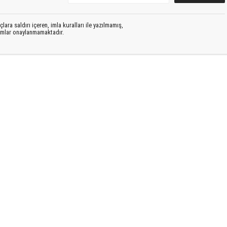
lara saldırı içeren, imla kuralları ile yazılmamış,
rumlar onaylanmamaktadır.