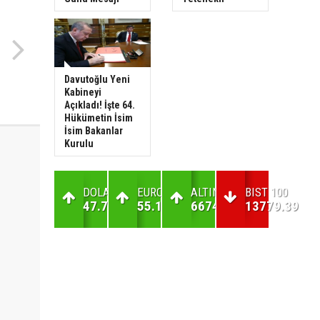
Davutoğlu Yeni
Kabineyi
Açıkladı! İşte 64.
Hükümetin İsim
İsim Bakanlar
Kurulu
DOLAR
EURO
ALTIN
BIST 100
47.7
55.17
6674.22
13779.39