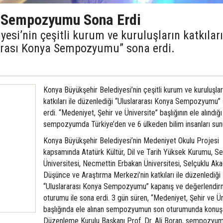
a Sempozyumu Sona Erdi
esi’nin çeşitli kurum ve kuruluşların katkıları
rarası Konya Sempozyumu” sona erdi.
Konya Büyükşehir Belediyesi’nin çeşitli kurum ve kuruluşlar
katkıları ile düzenlediği “Uluslararası Konya Sempozyumu”
erdi. “Medeniyet, Şehir ve Üniversite” başlığının ele alındığı
sempozyumda Türkiye’den ve 6 ülkeden bilim insanları sun
Konya Büyükşehir Belediyesi’nin Medeniyet Okulu Projesi
kapsamında Atatürk Kültür, Dil ve Tarih Yüksek Kurumu, Se
Üniversitesi, Necmettin Erbakan Üniversitesi, Selçuklu Ak
Düşünce ve Araştırma Merkezi’nin katkıları ile düzenlediği
“Uluslararası Konya Sempozyumu” kapanış ve değerlendi
oturumu ile sona erdi. 3 gün süren, “Medeniyet, Şehir ve Ün
başlığında ele alınan sempozyumun son oturumunda konuş
Düzenleme Kurulu Başkanı Prof. Dr. Ali Boran, sempozyu