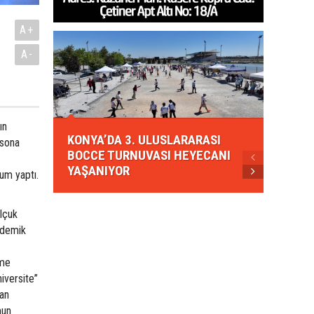
A+
A-
KONYA
ın
KONYA’DA 3. ULUSLARARASI
EZBER
 sona
BOCCE TURNUVASI HEYECANI
GELEN
YAŞANIYOR
AHUD
um yaptı.
lçuk
ademik
rme
iversite”
an
mun