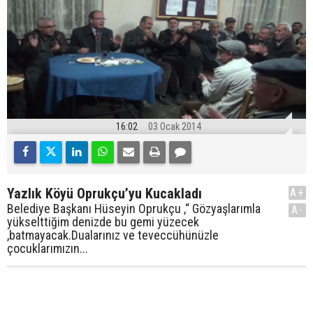
16:02
03 Ocak 2014
Yazlık Köyü Oprukçu’yu Kucakladı
A+
Belediye Başkanı Hüseyin Oprukçu ,“ Gözyaşlarımla
A-
yükselttiğim denizde bu gemi yüzecek
,batmayacak.Dualarınız ve teveccühünüzle
çocuklarımızın...