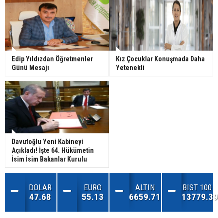
Edip Yıldızdan Öğretmenler
Kız Çocuklar Konuşmada Daha
Günü Mesajı
Yetenekli
Davutoğlu Yeni Kabineyi
Açıkladı! İşte 64. Hükümetin
İsim İsim Bakanlar Kurulu
DOLAR
EURO
ALTIN
BIST 100
47.68
55.13
6659.71
13779.39