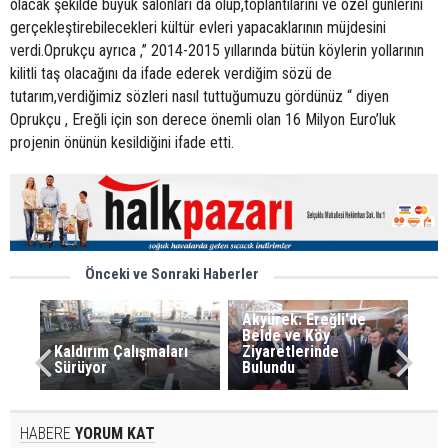
olacak şekilde büyük salonları da olup,toplantılarını ve özel günlerini
gerçekleştirebilecekleri kültür evleri yapacaklarının müjdesini
verdi.Oprukçu ayrıca ,” 2014-2015 yıllarında bütün köylerin yollarının
kilitli taş olacağını da ifade ederek verdiğim sözü de
tutarım,verdiğimiz sözleri nasıl tuttuğumuzu gördünüz “ diyen
Oprukçu , Ereğli için son derece önemli olan 16 Milyon Euro’luk
projenin önünün kesildiğini ifade etti.
Önceki ve Sonraki Haberler
Akyürek: Ereğli'de
Belde ve Köy
Kaldırım Çalışmaları
Ziyaretlerinde
Sürüyor
Bulundu
HABERE
YORUM KAT