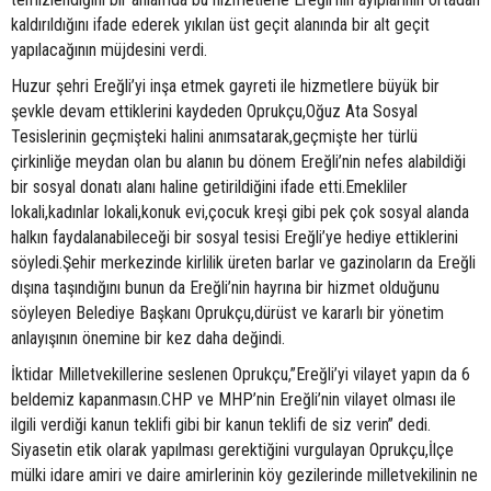
kaldırıldığını ifade ederek yıkılan üst geçit alanında bir alt geçit
yapılacağının müjdesini verdi.
Huzur şehri Ereğli’yi inşa etmek gayreti ile hizmetlere büyük bir
şevkle devam ettiklerini kaydeden Oprukçu,Oğuz Ata Sosyal
Tesislerinin geçmişteki halini anımsatarak,geçmişte her türlü
çirkinliğe meydan olan bu alanın bu dönem Ereğli’nin nefes alabildiği
bir sosyal donatı alanı haline getirildiğini ifade etti.Emekliler
lokali,kadınlar lokali,konuk evi,çocuk kreşi gibi pek çok sosyal alanda
halkın faydalanabileceği bir sosyal tesisi Ereğli’ye hediye ettiklerini
söyledi.Şehir merkezinde kirlilik üreten barlar ve gazinoların da Ereğli
dışına taşındığını bunun da Ereğli’nin hayrına bir hizmet olduğunu
söyleyen Belediye Başkanı Oprukçu,dürüst ve kararlı bir yönetim
anlayışının önemine bir kez daha değindi.
İktidar Milletvekillerine seslenen Oprukçu,”Ereğli’yi vilayet yapın da 6
beldemiz kapanmasın.CHP ve MHP’nin Ereğli’nin vilayet olması ile
ilgili verdiği kanun teklifi gibi bir kanun teklifi de siz verin” dedi.
Siyasetin etik olarak yapılması gerektiğini vurgulayan Oprukçu,İlçe
mülki idare amiri ve daire amirlerinin köy gezilerinde milletvekilinin ne