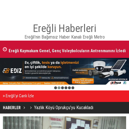
Ereğli Haberleri
Ereğli'nin Bağımsız Haber Kanalı Ereğli Metro
Ereğli Kaymakam Genel, Genç Voleybolcuların Antrenmanını İzledi
1
2
3
4
5
6
Ereğli’yi Canlı İzle
Yazlık Köyü Oprukçu’yu Kucakladı
HABERLER