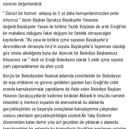
sürecini değerlendirdi.
“ Dürüst bir hizmet anlayışı ile 5 yıl daha hemşerilerimizden yetki
istiyoruz “ diyen Başkan Oprukçu Büyükşehir Yasasına
değindi.Büyükşehir Yasası ile birlikte Yazlık Köyünün de artık Ereğli’nin
bir mahallesi olduğunu fakat değişen bir farklılık olmayacağını
kaydederek ,“Bu yasa ile birlikte içme suyunun Büyükşehir’e
devredilecek olmasıyla İvriz’in suyunu Büyükşehir’e taşınması olasılığı
göz önüne alındığında buna dur diyecek bir Belediye Başkanınıza
ihtiyacınız var “ dedi ve Ereğli Belediyesi olarak 5 yıldır içme suyuna
zam yapmadıklarının da altını çizdi.
Borçlu bir Belediyeden finansal anlamda yönetilebilir bir Belediyeyi
de inşa ettiklerini ve göreve geldikleri günden beri Ereğli’de ciddi
oranda kamulaştırmalar yaptıklarını da ifade eden Belediye Başkanı
Hüseyin Oprukçu,yıllardır kaderine bırakılan Akbank’ın önü,Ulu caminin
önündeki iş merkezi inşaatını da anımsatarak bu alanlarda
gerçekleştirilen ve başarıyla sonuçlanan kamulaştırma çalışmaları
sonucu yıkımların gerçekleştirildiğini söyledi.Ali Talip Özdemir
döneminden kalan demir yolu üst geçidinin de yıkılarak o alanında
temizlendiğini bir anlamda bu hizmetlerle Ereğli’nin ayıplarının ortadan