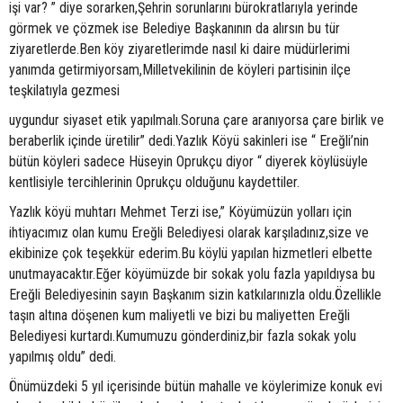
işi var? ” diye sorarken,Şehrin sorunlarını bürokratlarıyla yerinde
görmek ve çözmek ise Belediye Başkanının da alırsın bu tür
ziyaretlerde.Ben köy ziyaretlerimde nasıl ki daire müdürlerimi
yanımda getirmiyorsam,Milletvekilinin de köyleri partisinin ilçe
teşkilatıyla gezmesi
uygundur siyaset etik yapılmalı.Soruna çare aranıyorsa çare birlik ve
beraberlik içinde üretilir” dedi.Yazlık Köyü sakinleri ise “ Ereğli’nin
bütün köyleri sadece Hüseyin Oprukçu diyor “ diyerek köylüsüyle
kentlisiyle tercihlerinin Oprukçu olduğunu kaydettiler.
Yazlık köyü muhtarı Mehmet Terzi ise,” Köyümüzün yolları için
ihtiyacımız olan kumu Ereğli Belediyesi olarak karşıladınız,size ve
ekibinize çok teşekkür ederim.Bu köylü yapılan hizmetleri elbette
unutmayacaktır.Eğer köyümüzde bir sokak yolu fazla yapıldıysa bu
Ereğli Belediyesinin sayın Başkanım sizin katkılarınızla oldu.Özellikle
taşın altına döşenen kum maliyetli ve bizi bu maliyetten Ereğli
Belediyesi kurtardı.Kumumuzu gönderdiniz,bir fazla sokak yolu
yapılmış oldu” dedi.
Önümüzdeki 5 yıl içerisinde bütün mahalle ve köylerimize konuk evi